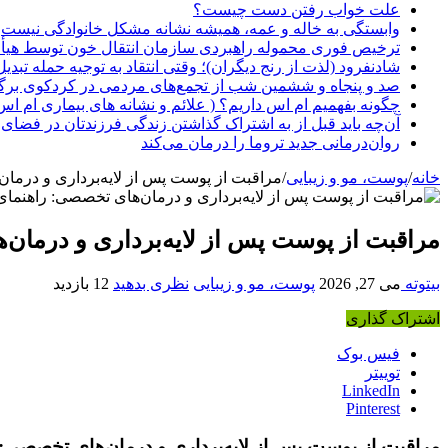
علت خواب رفتن دست چیست؟
وابستگی به خاله و عمه، همیشه نشانه مشکل خانوادگی نیست
ترخیص فوری محموله راهبردی سازمان انتقال خون توسط هیأ
شادنفرود (لذت از رنج دیگران)؛ وقتی انتقاد به توجیه حمله تبدی
صد و پنجاه‌ و ششمین شب از تجمع‌های مردمی در کردکوی برگ
چگونه بفهمیم ام اس داریم؟ ( علائم و نشانه های بیماری ام اس
آن‌چه باید قبل از به اشتراک گذاشتن زندگی فرزندتان در فضای 
روان‌درمانی جدید تروما را درمان می‌کند
خانه
/
پوست، مو و زیبایی
/
مراقبت از پوست پس از لایه‌برداری و درما
مراقبت از پوست پس از لایه‌برداری و درمان
بیتوته
می 27, 2026
پوست، مو و زیبایی
نظری بدهید
12 بازدید
اشتراک گذاری
فیس بوک
توییتر
LinkedIn
Pinterest
مراقبت از پوست پس از لایه‌برداری و درمان‌های تخصصی: