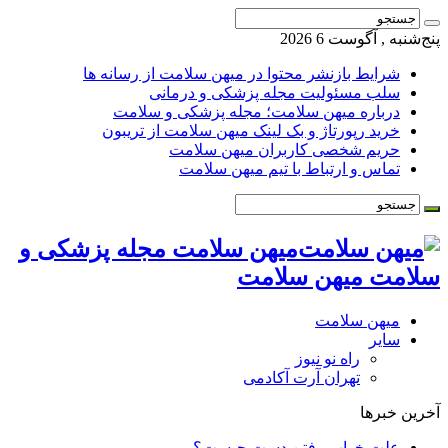
پنج‌شنبه , آگوست 6 2026
شرایط بازنشر محتوا در میهن سلامت از رسانه ها
سلب مسئولیت مجله پزشکی و درمانی
درباره میهن سلامت؛ مجله پزشکی و سلامت
خرید رپورتاژ و بک لینک میهن سلامت از تریبون
حریم شخصی کاربران میهن سلامت
تماس و ارتباط با تیم میهن سلامت
میهن سلامت مجله پزشکی و
سلامت میهن سلامت
میهن سلامت
سایر
راه نو نیوز
تهران آرت آکادمی
آخرین خبرها
علت خواب رفتن دست چیست؟