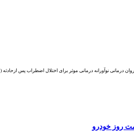
 نوآورانه درمانی موثر برای اختلال اضطراب پس ازحادثه (PTSD)به حساب می آید.
مت روز خودرو