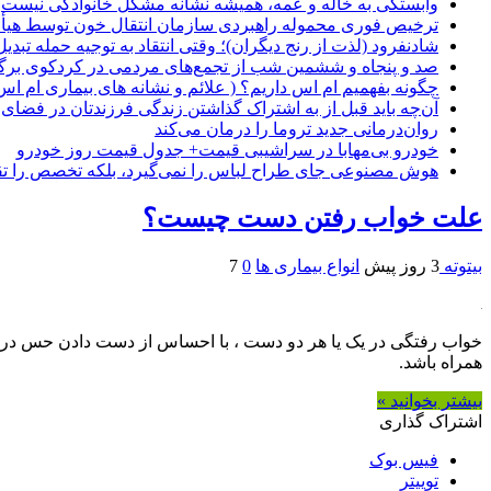
وابستگی به خاله و عمه، همیشه نشانه مشکل خانوادگی نیست
ترخیص فوری محموله راهبردی سازمان انتقال خون توسط هیأ
شادنفرود (لذت از رنج دیگران)؛ وقتی انتقاد به توجیه حمله تبدی
صد و پنجاه‌ و ششمین شب از تجمع‌های مردمی در کردکوی برگ
چگونه بفهمیم ام اس داریم؟ ( علائم و نشانه های بیماری ام اس
آن‌چه باید قبل از به اشتراک گذاشتن زندگی فرزندتان در فضای 
روان‌درمانی جدید تروما را درمان می‌کند
خودرو بی‌مهابا در سراشیبی قیمت+ جدول قیمت روز خودرو
هوش مصنوعی جای طراح لباس را نمی‌گیرد، بلکه تخصص را تق
علت خواب رفتن دست چیست؟
بیتوته
3 روز پیش
انواع بیماری ها
0
7
خواب رفتگی در یک یا هر دو دست ، با احساس از دست دادن حس د
همراه باشد.
بیشتر بخوانید »
اشتراک گذاری
فیس بوک
توییتر