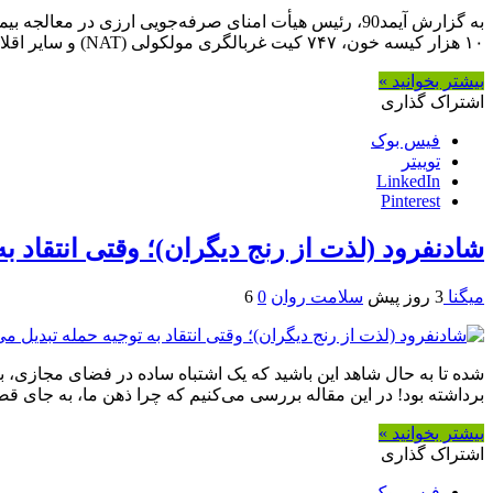
به گزارش آیمد90، رئیس هیأت امنای صرفه‌جویی ارزی در م
۱۰ هزار کیسه خون، ۷۴۷ کیت غربالگری مولکولی (NAT) و سایر اقلام مصرفی مرتبط، با اولویت ویژه تأمین و پس از طی تشریفات گمرکی به هیأت امنا تحویل شد.
بیشتر بخوانید »
اشتراک گذاری
فیس بوک
توییتر
LinkedIn
Pinterest
شادنفرود (لذت از رنج دیگران)؛ وقتی انتقاد ب
میگنا
3 روز پیش
سلامت روان
0
6
شده تا به حال شاهد این باشید که یک اشتباه ساده در فضای مجازی، 
برداشته بود! در این مقاله بررسی می‌کنیم که چرا ذهن ما، به جای قض
بیشتر بخوانید »
اشتراک گذاری
فیس بوک