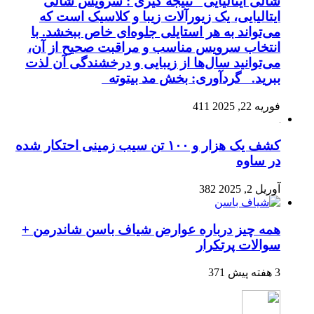
شالی ایتالیایی نتیجه گیری : سرویس شالی
ایتالیایی، یک زیورآلات زیبا و کلاسیک است که
می‌تواند به هر استایلی جلوه‌ای خاص ببخشد. با
انتخاب سرویس مناسب و مراقبت صحیح از آن،
می‌توانید سال‌ها از زیبایی و درخشندگی آن لذت
ببرید. گردآوری: بخش مد بیتوته
فوریه 22, 2025
411
کشف یک هزار و ۱۰۰ تن سیب زمینی احتکار شده
در ساوه
آوریل 2, 2025
382
همه چیز درباره عوارض شیاف باسن شاندرمن +
سوالات پرتکرار
3 هفته پیش
371