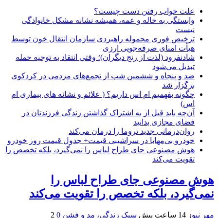
علت خواب رفتن دست چیست؟
وابستگی به خاله و عمه، همیشه نشانه مشکل خانوادگی
نیست
ترخیص فوری محموله راهبردی سازمان انتقال خون توسط
هیأت امنای صرفه‌جویی ارزی
شادنفرود (لذت از رنج دیگران)؛ وقتی انتقاد به توجیه حمله
تبدیل می‌شود
صد و پنجاه‌ و ششمین شب از تجمع‌های مردمی در کردکوی
برگزار شد
چگونه بفهمیم ام اس داریم؟ ( علائم و نشانه های بیماری ام
اس)
آن‌چه باید قبل از به اشتراک گذاشتن زندگی فرزندتان در
فضای مجازی بدانید
روان‌درمانی جدید تروما را درمان می‌کند
خودرو بی‌مهابا در سراشیبی قیمت+ جدول قیمت روز خودرو
هوش مصنوعی جای طراح لباس را نمی‌گیرد، بلکه تخصص را
تقویت می‌کند
هوش مصنوعی جای طراح لباس را
نمی‌گیرد، بلکه تخصص را تقویت می‌کند
مهر نیوز
14 ساعت پیش
سبک زندگی، مد و فشن
0
2