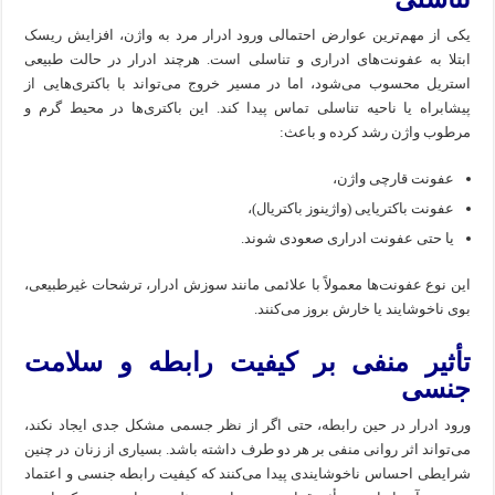
یکی از مهم‌ترین عوارض احتمالی ورود ادرار مرد به واژن، افزایش ریسک
ابتلا به عفونت‌های ادراری و تناسلی است. هرچند ادرار در حالت طبیعی
استریل محسوب می‌شود، اما در مسیر خروج می‌تواند با باکتری‌هایی از
پیشابراه یا ناحیه تناسلی تماس پیدا کند. این باکتری‌ها در محیط گرم و
مرطوب واژن رشد کرده و باعث:
عفونت قارچی واژن،
عفونت باکتریایی (واژینوز باکتریال)،
یا حتی عفونت ادراری صعودی شوند.
این نوع عفونت‌ها معمولاً با علائمی مانند سوزش ادرار، ترشحات غیرطبیعی،
بوی ناخوشایند یا خارش بروز می‌کنند.
تأثیر منفی بر کیفیت رابطه و سلامت
جنسی
ورود ادرار در حین رابطه، حتی اگر از نظر جسمی مشکل جدی ایجاد نکند،
می‌تواند اثر روانی منفی بر هر دو طرف داشته باشد. بسیاری از زنان در چنین
شرایطی احساس ناخوشایندی پیدا می‌کنند که کیفیت رابطه جنسی و اعتماد