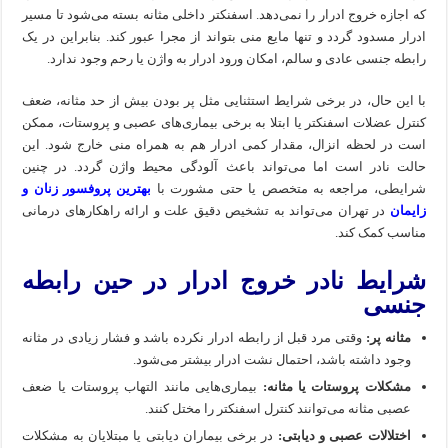
که اجازه خروج ادرار را نمی‌دهد. اسفنکتر داخلی مثانه بسته می‌شود تا مسیر
ادرار مسدود گردد و تنها مایع منی بتواند از مجرا عبور کند. بنابراین در یک
رابطه جنسی عادی و سالم، امکان ورود ادرار به واژن یا رحم وجود ندارد.
با این حال، در برخی شرایط استثنایی مثل پر بودن بیش از حد مثانه، ضعف
کنترل عضلات اسفنکتر یا ابتلا به برخی بیماری‌های عصبی و پروستات، ممکن
است در لحظه انزال، مقدار کمی ادرار هم به همراه منی خارج شود. این
حالت نادر است اما می‌تواند باعث آلودگی محیط واژن گردد. در چنین
شرایطی، مراجعه به متخصص یا حتی مشورت با
بهترین پروفسور زنان و
زایمان
در تهران می‌تواند به تشخیص دقیق علت و ارائه راهکارهای درمانی
مناسب کمک کند.
شرایط نادر خروج ادرار در حین رابطه
جنسی
مثانه پر:
وقتی مرد قبل از رابطه ادرار نکرده باشد و فشار زیادی در مثانه
وجود داشته باشد، احتمال نشت ادرار بیشتر می‌شود.
مشکلات پروستات یا مثانه:
بیماری‌هایی مانند التهاب پروستات یا ضعف
عصبی مثانه می‌توانند کنترل اسفنکتر را مختل کنند.
اختلالات عصبی و دیابتی:
در برخی بیماران دیابتی یا مبتلایان به مشکلات