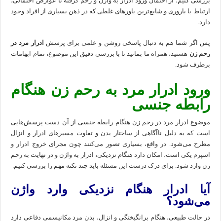
بررسی کنیم؛ از احتمال ورود ادرار به واژن و رحم گرفته تا عوارض احتمالی،
ارتباط با باروری و شایع‌ترین باورهای غلطی که در ذهن بسیاری از افراد وجود
دارد.
پس اگر شما هم به دنبال پاسخی روشن و علمی برای پرسش
ادرار مرد در
رحم زن
هستید، همراه ما بمانید تا با بررسی دقیق این موضوع، تمام ابهامات
برطرف شود.
ورود ادرار مرد به رحم زن هنگام
رابطه جنسی
موضوع ادرار مرد در رحم زن هنگام رابطه جنسی از آن دست پرسش‌هایی
است که به دلیل ناآگاهی از ساختار بدن و تفاوت مسیرهای ادرار و انزال
مطرح می‌شود. در واقع، بسیاری تصور می‌کنند چون مجرای خروج ادرار و
اسپرم یکی است، امکان دارد هنگام نزدیکی، ادرار به واژن و در نهایت به رحم
زن وارد شود. برای درک درست این مسئله باید چند نکته مهم را بررسی کنیم.
آیا ادرار هنگام نزدیکی وارد واژن
می‌شود؟
در حالت طبیعی، هنگام برانگیختگی و انزال، بدن مرد مکانیسمی دفاعی دارد