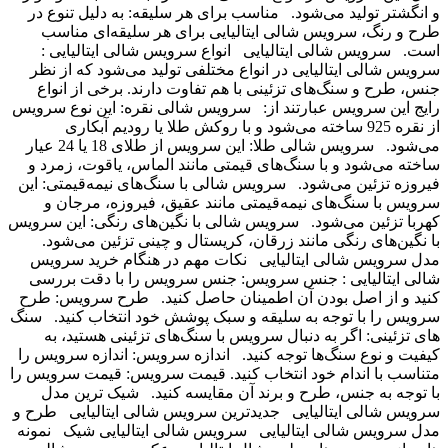
 انگشتر تولید می‌شود. مناسب برای هر سلیقه: به دلیل تنوع در
رح و رنگ، سرویس شالی ایتالیایی برای هر سلیقه‌ای مناسب
ست. سرویس شالی ایتالیایی انواع سرویس شالی ایتالیایی :
رویس شالی ایتالیایی در انواع مختلفی تولید می‌شود که از نظر
نس، طرح و سنگ‌های تزئینی با هم تفاوت دارند. برخی از انواع
ایج این سرویس عبارتند از: سرویس شالی نقره: این نوع سرویس
از نقره 925 ساخته می‌شود و با روکش طلا یا رودیم آبکاری
می‌شود. سرویس شالی طلا: این سرویس از طلای 18 یا 24 عیار
اخته می‌شود و با سنگ‌های قیمتی مانند الماس، یاقوت، زمرد و
یروزه تزئین می‌شود. سرویس شالی با سنگ‌های نیمه‌قیمتی: این
رویس با سنگ‌های نیمه‌قیمتی مانند عقیق، فیروزه، مرجان و
هربا تزئین می‌شود. سرویس شالی با نگین‌های رنگی: این سرویس
ا نگین‌های رنگی مانند زرقان، کریستال و چینی تزئین می‌شود.
دل سرویس شالی ایتالیایی نکات مهم در هنگام خرید سرویس
الی ایتالیایی : جنس سرویس: جنس سرویس را با دقت بررسی
نید و از اصل بودن آن اطمینان حاصل کنید. طرح سرویس: طرح
رویس را با توجه به سلیقه و سبک پوشش خود انتخاب کنید. سنگ
ای تزئینی: اگر به دنبال سرویس با سنگ‌های تزئینی هستید، به
یفیت و نوع سنگ‌ها توجه کنید. اندازه سرویس: اندازه سرویس را
تناسب با اندام خود انتخاب کنید. قیمت سرویس: قیمت سرویس را
ا توجه به جنس، طرح و برند آن مقایسه کنید. شیک ترین مدل
رویس شالی ایتالیایی جدیدترین سرویس شالی ایتالیایی طرح و
دل سرویس شالی ایتالیایی سرویس شالی ایتالیایی شیک نمونه