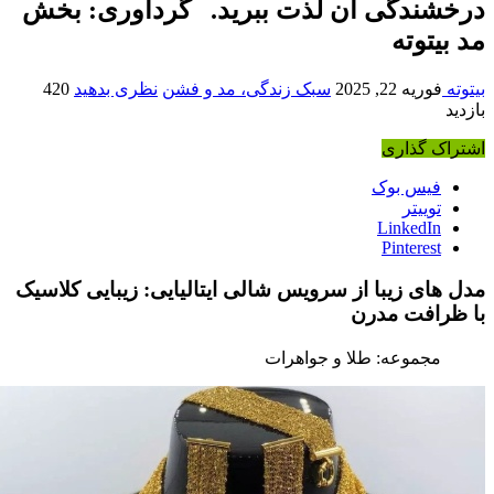
رخشندگی آن لذت ببرید. گردآوری: بخش
د بیتوته
یتوته
فوریه 22, 2025
سبک زندگی، مد و فشن
نظری بدهید
420
ازدید
شتراک گذاری
فیس بوک
توییتر
LinkedIn
Pinterest
دل های زیبا از سرویس شالی ایتالیایی: زیبایی کلاسیک
ا ظرافت مدرن
مجموعه: طلا و جواهرات