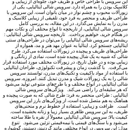
ین سرویس با طراحی خاص و ظریف خود، جلوه‌ای از زیبایی و
لاسیک بودن را به همراه دارد. سرویس شالی ایتالیایی، یکی از
یورآلات محبوب و چشم نواز در میان بانوان است. این سرویس با
راحی ظریف و منحصر به فرد خود، تلفیقی از زیبایی کلاسیک و
درن را به نمایش می‌گذارد. در این مقاله، به بررسی کامل
رویس شالی ایتالیایی، از تاریخچه تا انواع مختلف آن و نکات مهم
ر هنگام خرید، خواهیم پرداخت. تاریخچه سرویس شالی ایتالیایی :
یشه‌های سرویس شالی ایتالیایی را می‌توان در طراحی‌های سنتی
یتالیایی جستجو کرد. ایتالیا به عنوان مهد هنر و مد، همواره از
راحی‌های ظریف و پیچیده در زیورآلات استفاده می‌کرد. طرح
الی که شبیه به یک شال پیچیده شده است، نمادی از زنانگی و
یبایی بوده و در طول تاریخ، در زیورآلات مختلف مورد استفاده قرار
ی‌گرفت. با گذشت زمان و پیشرفت تکنولوژی، طراحان ایتالیایی
ا استفاده از مواد باکیفیت و تکنیک‌های مدرن، توانستند سرویس
الی را به یک زیورآلات شیک و مدرن تبدیل کنند. امروزه، سرویس
الی ایتالیایی در انواع مختلف و با طرح‌های متنوعی تولید می‌شود
ه هر سلیقه‌ای را راضی می‌کند. ویژگی‌های سرویس شالی
یتالیایی : طراحی منحصر به فرد: طرح شالی که به صورت پیچیده و
ماهنگ به هم متصل شده است، از ویژگی‌های بارز این سرویس
ست. ظرافت و زیبایی: استفاده از خطوط نرم و منحنی‌های
ریف، به این سرویس ظاهری بسیار زیبا و زنانه بخشیده است.
یفیت بالا: سرویس شالی ایتالیایی معمولاً از نقره یا طلا ساخته
ی‌شود و با سنگ‌های قیمتی یا نیمه‌قیمتی تزئین می‌شود. تنوع
دل: این سرویس در انواع مختلفی مانند گردنبند، دستبند، گوشواره