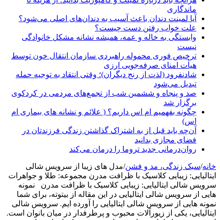
ماندگاری
آیا لمینت دندان باعث آسیب به دندان‌های اصلی می‌شود؟
علت خواب رفتن دست چیست؟
وابستگی به خاله و عمه، همیشه نشانه مشکل خانوادگی
نیست
ترخیص فوری محموله راهبردی سازمان انتقال خون توسط
هیأت امنای صرفه‌جویی ارزی
شادنفرود (لذت از رنج دیگران)؛ وقتی انتقاد به توجیه حمله
تبدیل می‌شود
صد و پنجاه‌ و ششمین شب از تجمع‌های مردمی در کردکوی
برگزار شد
چگونه بفهمیم ام اس داریم؟ ( علائم و نشانه های بیماری ام
اس)
آن‌چه باید قبل از به اشتراک گذاشتن زندگی فرزندتان در
فضای مجازی بدانید
روان‌درمانی جدید تروما را درمان می‌کند
انه
/
سبک زندگی، مد و فشن
/
مدل های زیبا از سرویس شالی
یتالیایی: زیبایی کلاسیک با ظرافت مدرن مجموعه: طلا و جواهرات
رویس شالی ایتالیایی: زیبایی کلاسیک با ظرافت مدرن نمونه
ایی از سرویس شالی ایتالیایی در این مقاله از بیتوته، برای شما
مونه هایی از سرویس شالی ایتالیایی را آورده ایم. سرویس شالی
یتالیایی، یکی از زیورآلات محبوب و پرطرفدار در میان بانوان است.