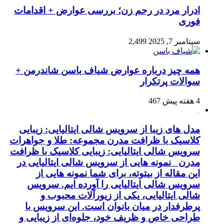
ادرار مرد در رحم زن؛ بررسی عوارض + اقدامات
فوری
سپتامبر 7, 2025
2,499
همه چیز درباره عوارض شیاف باسن شاندرمن +
سوالات پرتکرار
4 هفته پیش
467
مدل های زیبا از سرویس شالی ایتالیایی: زیبایی
کلاسیک با ظرافت مدرن مجموعه: طلا و جواهرات
سرویس شالی ایتالیایی: زیبایی کلاسیک با ظرافت
مدرن نمونه هایی از سرویس شالی ایتالیایی در
این مقاله از بیتوته، برای شما نمونه هایی از
سرویس شالی ایتالیایی را آورده ایم. سرویس
شالی ایتالیایی، یکی از زیورآلات محبوب و
پرطرفدار در میان بانوان است. این سرویس با
طراحی خاص و ظریف خود، جلوه‌ای از زیبایی و