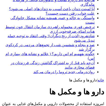
ماندگاری
آیا لمینت دندان باعث آسیب به دندان‌های اصلی می‌شود؟
علت خواب رفتن دست چیست؟
وابستگی به خاله و عمه، همیشه نشانه مشکل خانوادگی
نیست
ترخیص فوری محموله راهبردی سازمان انتقال خون توسط
هیأت امنای صرفه‌جویی ارزی
شادنفرود (لذت از رنج دیگران)؛ وقتی انتقاد به توجیه حمله
تبدیل می‌شود
صد و پنجاه‌ و ششمین شب از تجمع‌های مردمی در کردکوی
برگزار شد
چگونه بفهمیم ام اس داریم؟ ( علائم و نشانه های بیماری ام
اس)
آن‌چه باید قبل از به اشتراک گذاشتن زندگی فرزندتان در
فضای مجازی بدانید
روان‌درمانی جدید تروما را درمان می‌کند
خانه
/
دارو ها و مکمل ها
دارو ها و مکمل ها
امروزه استفاده از محصولات دارویی و مکمل‌های غذایی به عنوان