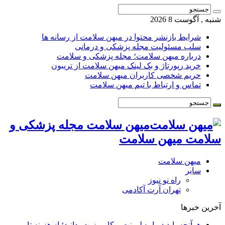
شنبه , آگوست 8 2026
شرایط بازنشر محتوا در میهن سلامت از رسانه ها
سلب مسئولیت مجله پزشکی و درمانی
درباره میهن سلامت؛ مجله پزشکی و سلامت
خرید رپورتاژ و بک لینک میهن سلامت از تریبون
حریم شخصی کاربران میهن سلامت
تماس و ارتباط با تیم میهن سلامت
میهن سلامت مجله پزشکی و
سلامت میهن سلامت
میهن سلامت
سایر
راه نو نیوز
تهران آرت آکادمی
آخرین خبرها
هرآنچه باید درباره لمینت و کامپوزیت بدانید؛ از هزینه تا