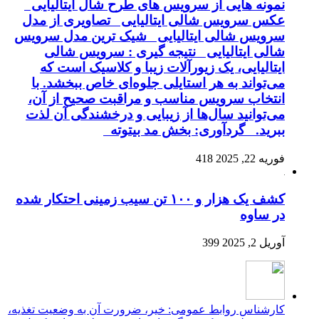
نمونه هایی از سرویس های طرح شال ایتالیایی
عکس سرویس شالی ایتالیایی تصاویری از مدل
سرویس شالی ایتالیایی شیک ترین مدل سرویس
شالی ایتالیایی نتیجه گیری : سرویس شالی
ایتالیایی، یک زیورآلات زیبا و کلاسیک است که
می‌تواند به هر استایلی جلوه‌ای خاص ببخشد. با
انتخاب سرویس مناسب و مراقبت صحیح از آن،
می‌توانید سال‌ها از زیبایی و درخشندگی آن لذت
ببرید. گردآوری: بخش مد بیتوته
فوریه 22, 2025
418
کشف یک هزار و ۱۰۰ تن سیب زمینی احتکار شده
در ساوه
آوریل 2, 2025
399
کارشناس روابط عمومی: خیر، ضرورت آن به وضعیت تغذیه،