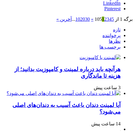
LinkedIn
Pinterest
برگه 1 از 105
5
4
3
2
1
»
30
20
10
...
آخرین »
تازه
پرخواننده
نظرها
برچسب ها
هرآنچه باید درباره لمینت و کامپوزیت بدانید؛ از
هزینه تا ماندگاری
3 ساعت پیش
آیا لمینت دندان باعث آسیب به دندان‌های اصلی
می‌شود؟
14 ساعت پیش