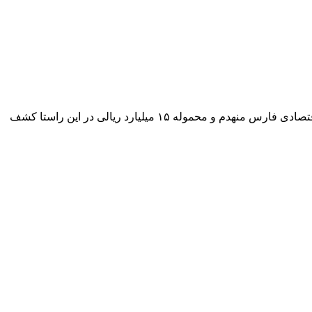
شیراز- معاون غذا و دارو دانشگاه علوم پزشکی شیراز گفت: یک باند توزیع واکسن‌های قاچاق و غیرمجاز گارداسیل با همکاری پلیس امنیت اقتصادی فارس منهدم و محموله ۱۵ میلیارد ریالی در این راستا کشف