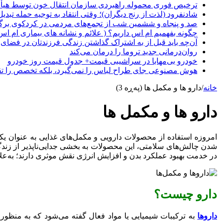
ترخیص فوری محموله راهبردی سازمان انتقال خون توسط هیأ
شادنفرود (لذت از رنج دیگران)؛ وقتی انتقاد به توجیه حمله تبدی
صد و پنجاه‌ و ششمین شب از تجمع‌های مردمی در کردکوی برگ
چگونه بفهمیم ام اس داریم؟ ( علائم و نشانه های بیماری ام اس
آن‌چه باید قبل از به اشتراک گذاشتن زندگی فرزندتان در فضای 
روان‌درمانی جدید تروما را درمان می‌کند
خودرو بی‌مهابا در سراشیبی قیمت+ جدول قیمت روز خودرو
هوش مصنوعی جای طراح لباس را نمی‌گیرد، بلکه تخصص را تق
خانه
/
دارو ها و مکمل ها (پەڕە 3)
دارو ها و مکمل ها
امروزه استفاده از محصولات دارویی و مکمل‌های غذایی به عنوان 
شدن چالش‌های سلامتی، این محصولات به بخشی جدایی‌ناپذیر از زند
در خدمت بهبود عملکرد بدن و افزایش انرژی نقش موثری دارند؛ به‌علا
دارو چیست؟
داروها
به ترکیبات شیمیایی یا مواد فعال گفته می‌شود که به منظور