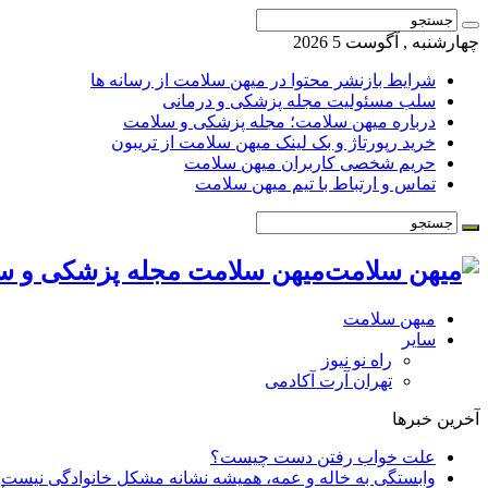
چهارشنبه , آگوست 5 2026
شرایط بازنشر محتوا در میهن سلامت از رسانه ها
سلب مسئولیت مجله پزشکی و درمانی
درباره میهن سلامت؛ مجله پزشکی و سلامت
خرید رپورتاژ و بک لینک میهن سلامت از تریبون
حریم شخصی کاربران میهن سلامت
تماس و ارتباط با تیم میهن سلامت
میهن سلامت مجله پزشکی و س
میهن سلامت
سایر
راه نو نیوز
تهران آرت آکادمی
آخرین خبرها
علت خواب رفتن دست چیست؟
وابستگی به خاله و عمه، همیشه نشانه مشکل خانوادگی نیست