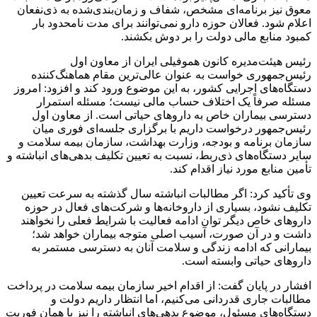
معوق نیز برنامه‌ای مشخص، شفاف و زمان‌بندی‌شده به ذی‌نفعان
اعلام شود. فعالان حوزه دارو نمی‌توانند برای مدت نامحدود بار
کمبود منابع مالی دولت را بر دوش بکشند.
رئیس هیئت‌مدیره کانون هموفیلی ایران از معاون اول
رئیس‌جمهوری خواست به عنوان عالی‌ترین مقام هماهنگ‌کننده
دستگاه‌های اجرایی کشور، به این موضوع ورود کند و افزود: امروز
مسئله صرفاً یک اختلاف حساب مالی نیست؛ مسئله استمرار
دسترسی بیماران خاص به داروهای حیاتی است. از معاون اول
رئیس‌جمهور درخواست داریم با برگزاری جلسه‌ای فوری میان
سازمان برنامه و بودجه، وزارت بهداشت، سازمان بیمه سلامت و
سایر دستگاه‌های ذی‌ربط، نسبت به تعیین تکلیف بدهی‌های انباشته و
تأمین منابع مورد نیاز اقدام کند.
وی تأکید کرد: اگر مطالبات انباشته سال گذشته به سرعت تعیین
تکلیف نشود، بسیاری از داروخانه‌ها و شرکت‌های فعال در حوزه
داروهای خاص دیگر توان ادامه فعالیت با شرایط فعلی را نخواهند
داشت و در آن صورت، آسیب اصلی متوجه بیماران خواهد شد؛
بیمارانی که ادامه زندگی و سلامت آنان به دسترسی مستمر به
داروهای حیاتی وابسته است.
افشار در پایان گفت: از اقدام اخیر سازمان بیمه سلامت در پرداخت
مطالبات جاری قدردانی می‌کنیم، اما انتظار داریم دولت و
دستگاه‌های مسئول، موضوع بدهی‌های انباشته را نیز با همان فوریت