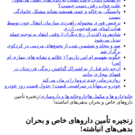
علت خواب رفتن دست چیست؟
وابستگی به خاله و عمه، همیشه نشانه مشکل خانوادگی
نیست
ترخیص فوری محموله راهبردی سازمان انتقال خون توسط
هیأت امنای صرفه‌جویی ارزی
شادنفرود (لذت از رنج دیگران)؛ وقتی انتقاد به توجیه حمله
تبدیل می‌شود
صد و پنجاه‌ و ششمین شب از تجمع‌های مردمی در کردکوی
برگزار شد
چگونه بفهمیم ام اس داریم؟ ( علائم و نشانه های بیماری ام
اس)
آن‌چه باید قبل از به اشتراک گذاشتن زندگی فرزندتان در
فضای مجازی بدانید
روان‌درمانی جدید تروما را درمان می‌کند
خودرو بی‌مهابا در سراشیبی قیمت+ جدول قیمت روز خودرو
خانه
/
دارو ها و مکمل ها
/
داروخانه ها و داروسازی
/
زنجیره تأمین
داروهای خاص و بحران بدهی‌های انباشته!
زنجیره تأمین داروهای خاص و بحران
بدهی‌های انباشته!