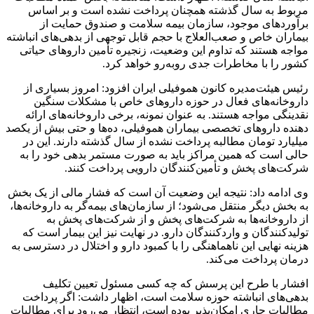
مربوط به سال گذشته همچنان پرداخت نشده است و بر اساس
برآوردهای موجود، سازمان بیمه سلامت و صندوق حمایت از
بیماران خاص و صعب‌العلاج با حجم قابل توجهی از بدهی‌های انباشته
مواجه هستند که تداوم این وضعیت، زنجیره تأمین داروهای حیاتی
کشور را با مخاطرات جدی روبه‌رو خواهد کرد.
رئیس هیئت‌مدیره کانون هموفیلی ایران افزود: امروز بسیاری از
داروخانه‌های فعال در حوزه داروهای خاص با مشکلات سنگین
نقدینگی مواجه هستند. به عنوان نمونه، برخی داروخانه‌های ارائه‌
دهنده داروهای تخصصی بیماران هموفیلی، ده‌ها و حتی بیش از یکصد
میلیارد تومان مطالبه پرداخت‌ نشده از سال گذشته دارند. این در
حالی است که همین مراکز باید به صورت مستمر بدهی خود را به
شرکت‌های پخش و تأمین‌کنندگان دارویی پرداخت کنند.
وی ادامه داد: نتیجه این وضعیت آن است که فشار مالی از یک بخش
به بخش دیگر منتقل می‌شود؛ از سازمان‌های بیمه‌گر به داروخانه‌ها،
از داروخانه‌ها به شرکت‌های پخش و از شرکت‌های پخش به
تولیدکنندگان و واردکنندگان دارو. در نهایت نیز این بیمار است که
هزینه نهایی این ناهماهنگی را با کمبود دارو و اختلال در دسترسی به
درمان پرداخت می‌کند.
افشار با طرح این پرسش که چه کسی مسئول تعیین تکلیف
بدهی‌های انباشته حوزه سلامت است، اظهار داشت: اگر پرداخت
مطالبات جاری امکان‌پذیر بوده است، انتظار می‌رود برای مطالبات