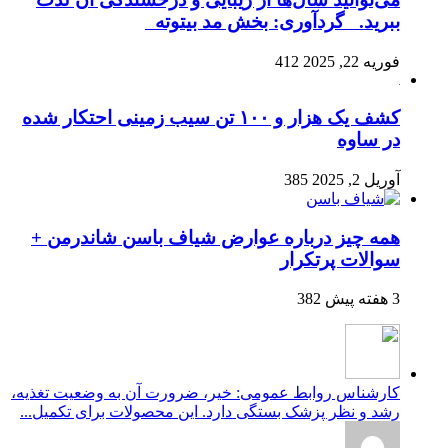
ببرید. گردآوری: بخش مد بیتوته
فوریه 22, 2025
412
کشف یک هزار و ۱۰۰ تن سیب زمینی احتکار شده
در ساوه
آوریل 2, 2025
385
همه چیز درباره عوارض شیاف باسن شاندرمن +
سوالات پرتکرار
3 هفته پیش
382
کارشناس روابط عمومی: خیر، ضرورت آن به وضعیت تغذیه،
رشد و نظر پزشک بستگی دارد. این محصولات برای تکمیل...