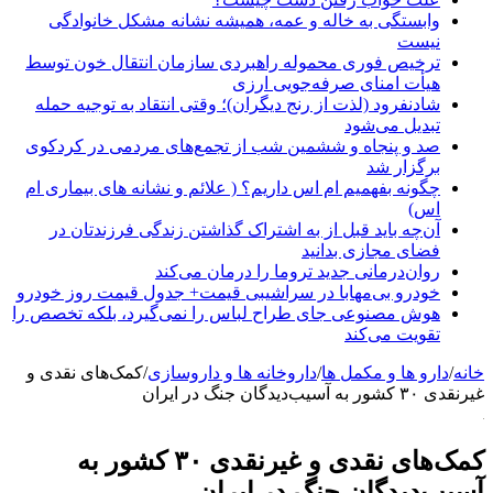
وابستگی به خاله و عمه، همیشه نشانه مشکل خانوادگی
نیست
ترخیص فوری محموله راهبردی سازمان انتقال خون توسط
هیأت امنای صرفه‌جویی ارزی
شادنفرود (لذت از رنج دیگران)؛ وقتی انتقاد به توجیه حمله
تبدیل می‌شود
صد و پنجاه‌ و ششمین شب از تجمع‌های مردمی در کردکوی
برگزار شد
چگونه بفهمیم ام اس داریم؟ ( علائم و نشانه های بیماری ام
اس)
آن‌چه باید قبل از به اشتراک گذاشتن زندگی فرزندتان در
فضای مجازی بدانید
روان‌درمانی جدید تروما را درمان می‌کند
خودرو بی‌مهابا در سراشیبی قیمت+ جدول قیمت روز خودرو
هوش مصنوعی جای طراح لباس را نمی‌گیرد، بلکه تخصص را
تقویت می‌کند
خانه
/
دارو ها و مکمل ها
/
داروخانه ها و داروسازی
/
کمک‌های نقدی و
غیرنقدی ۳۰ کشور به آسیب‌دیدگان جنگ در ایران
کمک‌های نقدی و غیرنقدی ۳۰ کشور به
آسیب‌دیدگان جنگ در ایران