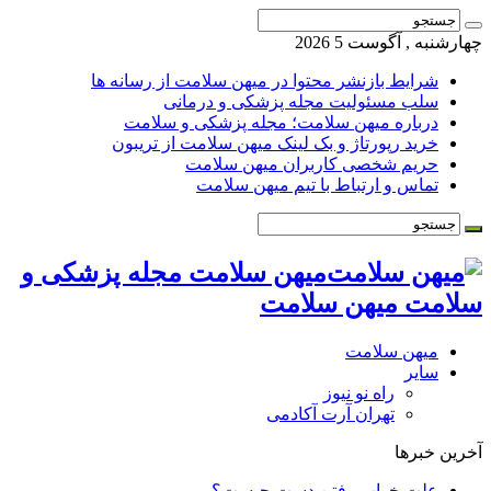
چهارشنبه , آگوست 5 2026
شرایط بازنشر محتوا در میهن سلامت از رسانه ها
سلب مسئولیت مجله پزشکی و درمانی
درباره میهن سلامت؛ مجله پزشکی و سلامت
خرید رپورتاژ و بک لینک میهن سلامت از تریبون
حریم شخصی کاربران میهن سلامت
تماس و ارتباط با تیم میهن سلامت
میهن سلامت مجله پزشکی و
سلامت میهن سلامت
میهن سلامت
سایر
راه نو نیوز
تهران آرت آکادمی
آخرین خبرها
علت خواب رفتن دست چیست؟