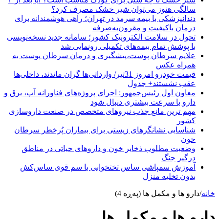
سالگی هنوز می‌توان شیر خشک مصرف کرد؟
دندانپزشکی با بیمه سرمد در تهران؛ راهی هوشمندانه برای
درمان باکیفیت و مقرون‌به‌صرفه
تحول در سلامت الکترونیک کشور؛ سامانه جدید نسخه‌نویسی
با پوشش تمام بیمه‌های تکمیلی رونمایی شد
علایم سرطان پوست،پیشگیری و درمان سرطان پوست به
همراه عکس
قیمت خودرو امروز 31تیر/ وارداتی‌ها گران ماندند، داخلی‌ها
عقب نشستند+ جدول
معاون اول رئیس‌جمهور: اجرای پروژه‌های فناورانه آب، برق و
دارو با سرعت بیشتری دنبال شود
مهم ترین مانع جذب نیروهای متخصص در صنعت داروسازی
کشور
شناسایی نشانگرهای زیستی برای بیماران پُرخطر سرطان
خون
وضعیت مطلوب ذخایر خون و داروهای حیاتی در مناطق
درگیر جنگ
آموزش سمپاشی ساس تختخوابی با سم قوی ساس‌کش
بدون تخلیه منزل
خانه
/
دارو ها و مکمل ها (پەڕە 4)
دارو ها و مکمل ها