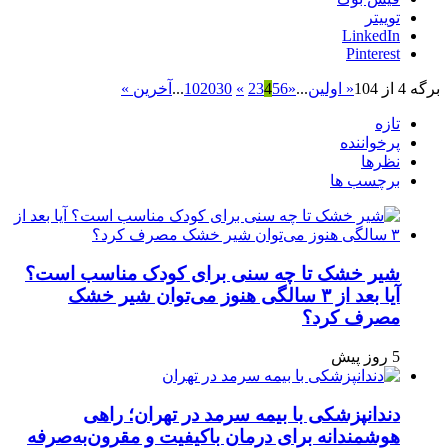
توییتر
LinkedIn
Pinterest
برگه 4 از 104
« اولین
...
«
6
5
4
3
2
»
30
20
10
...
آخرین »
تازه
پرخواننده
نظرها
برچسب ها
شیر خشک تا چه سنی برای کودک مناسب است؟
آیا بعد از ۳ سالگی هنوز می‌توان شیر خشک
مصرف کرد؟
5 روز پیش
دندانپزشکی با بیمه سرمد در تهران؛ راهی
هوشمندانه برای درمان باکیفیت و مقرون‌به‌صرفه