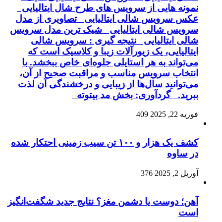
نمونه هایی از سرویس های طرح شال ایتالیایی
عکس سرویس شالی ایتالیایی تصاویری از مدل
سرویس شالی ایتالیایی شیک ترین مدل سرویس
شالی ایتالیایی نتیجه گیری : سرویس شالی
ایتالیایی، یک زیورآلات زیبا و کلاسیک است که
می‌تواند به هر استایلی جلوه‌ای خاص ببخشد. با
انتخاب سرویس مناسب و مراقبت صحیح از آن،
می‌توانید سال‌ها از زیبایی و درخشندگی آن لذت
ببرید. گردآوری: بخش مد بیتوته
فوریه 22, 2025
409
کشف یک هزار و ۱۰۰ تن سیب زمینی احتکار شده
در ساوه
آوریل 2, 2025
376
آهن؛ دوست یا دشمن مغز؟ نتایج جدید شگفت‌انگیز
است