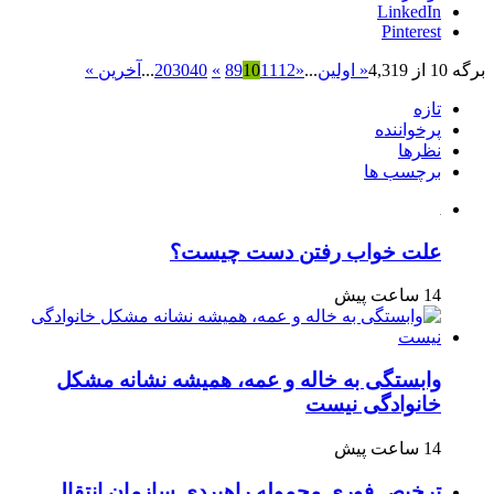
LinkedIn
Pinterest
برگه 10 از 4,319
« اولین
...
«
12
11
10
9
8
»
40
30
20
...
آخرین »
تازه
پرخواننده
نظرها
برچسب ها
علت خواب رفتن دست چیست؟
14 ساعت پیش
وابستگی به خاله و عمه، همیشه نشانه مشکل
خانوادگی نیست
14 ساعت پیش
ترخیص فوری محموله راهبردی سازمان انتقال