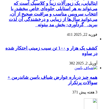
ایتالیایی، یک زیورآلات زیبا و کلاسیک است که
می‌تواند به هر استایلی جلوه‌ای خاص ببخشد. با
انتخاب سرویس مناسب و مراقبت صحیح از آن،
می‌توانید سال‌ها از زیبایی و درخشندگی آن لذت
ببرید. گردآوری: بخش مد بیتوته
فوریه 22, 2025
411
کشف یک هزار و ۱۰۰ تن سیب زمینی احتکار شده
در ساوه
آوریل 2, 2025
382
همه چیز درباره عوارض شیاف باسن شاندرمن +
سوالات پرتکرار
3 هفته پیش
371