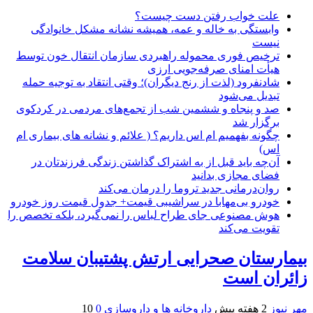
علت خواب رفتن دست چیست؟
وابستگی به خاله و عمه، همیشه نشانه مشکل خانوادگی
نیست
ترخیص فوری محموله راهبردی سازمان انتقال خون توسط
هیأت امنای صرفه‌جویی ارزی
شادنفرود (لذت از رنج دیگران)؛ وقتی انتقاد به توجیه حمله
تبدیل می‌شود
صد و پنجاه‌ و ششمین شب از تجمع‌های مردمی در کردکوی
برگزار شد
چگونه بفهمیم ام اس داریم؟ ( علائم و نشانه های بیماری ام
اس)
آن‌چه باید قبل از به اشتراک گذاشتن زندگی فرزندتان در
فضای مجازی بدانید
روان‌درمانی جدید تروما را درمان می‌کند
خودرو بی‌مهابا در سراشیبی قیمت+ جدول قیمت روز خودرو
هوش مصنوعی جای طراح لباس را نمی‌گیرد، بلکه تخصص را
تقویت می‌کند
بیمارستان صحرایی ارتش پشتیبان سلامت
زائران است
مهر نیوز
2 هفته پیش
داروخانه ها و داروسازی
0
10