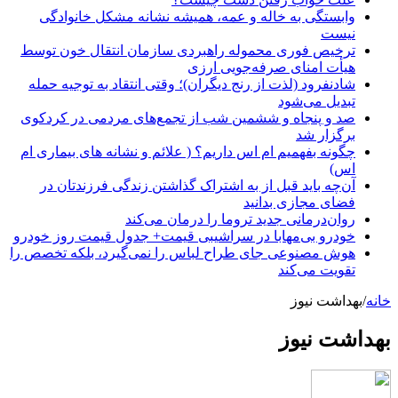
وابستگی به خاله و عمه، همیشه نشانه مشکل خانوادگی
نیست
ترخیص فوری محموله راهبردی سازمان انتقال خون توسط
هیأت امنای صرفه‌جویی ارزی
شادنفرود (لذت از رنج دیگران)؛ وقتی انتقاد به توجیه حمله
تبدیل می‌شود
صد و پنجاه‌ و ششمین شب از تجمع‌های مردمی در کردکوی
برگزار شد
چگونه بفهمیم ام اس داریم؟ ( علائم و نشانه های بیماری ام
اس)
آن‌چه باید قبل از به اشتراک گذاشتن زندگی فرزندتان در
فضای مجازی بدانید
روان‌درمانی جدید تروما را درمان می‌کند
خودرو بی‌مهابا در سراشیبی قیمت+ جدول قیمت روز خودرو
هوش مصنوعی جای طراح لباس را نمی‌گیرد، بلکه تخصص را
تقویت می‌کند
خانه
/
بهداشت نیوز
بهداشت نیوز