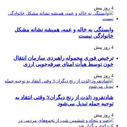
4 روز پیش
وابستگی به خاله و عمه، همیشه نشانه مشکل
خانوادگی نیست
4 روز پیش
ترخیص فوری محموله راهبردی سازمان انتقال
خون توسط هیأت امنای صرفه‌جویی ارزی
4 روز پیش
شادنفرود (لذت از رنج دیگران)؛ وقتی انتقاد به
توجیه حمله تبدیل می‌شود
4 روز پیش