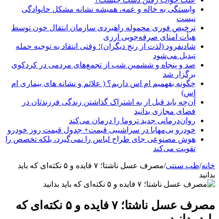
وابستگی به خاله و عمه، همیشه نشانه مشکل خانوادگی
نیست
ترخیص فوری محموله راهبردی سازمان انتقال خون توسط
هیأت امنای صرفه‌جویی ارزی
شادنفرود (لذت از رنج دیگران)؛ وقتی انتقاد به توجیه حمله
تبدیل می‌شود
صد و پنجاه‌ و ششمین شب از تجمع‌های مردمی در کردکوی
برگزار شد
چگونه بفهمیم ام اس داریم؟ ( علائم و نشانه های بیماری ام
اس)
آن‌چه باید قبل از به اشتراک گذاشتن زندگی فرزندتان در
فضای مجازی بدانید
روان‌درمانی جدید تروما را درمان می‌کند
خودرو بی‌مهابا در سراشیبی قیمت+ جدول قیمت روز خودرو
هوش مصنوعی جای طراح لباس را نمی‌گیرد، بلکه تخصص را
تقویت می‌کند
خانه
/
طب سنتی
/
مصرف عسل ناشتا؛ ۷ فایده و ۵ نکته‌ای که باید
بدانید
مصرف عسل ناشتا؛ ۷ فایده و ۵ نکته‌ای که
باید بدانید