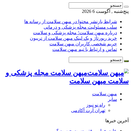
پنج‌شنبه , آگوست 6 2026
شرایط بازنشر محتوا در میهن سلامت از رسانه ها
سلب مسئولیت مجله پزشکی و درمانی
درباره میهن سلامت؛ مجله پزشکی و سلامت
خرید رپورتاژ و بک لینک میهن سلامت از تریبون
حریم شخصی کاربران میهن سلامت
تماس و ارتباط با تیم میهن سلامت
میهن سلامت مجله پزشکی و
سلامت میهن سلامت
میهن سلامت
سایر
راه نو نیوز
تهران آرت آکادمی
آخرین خبرها
علت خواب رفتن دست چیست؟