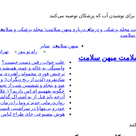
 مجله پزشکی و درمانی
درباره میهن سلامت؛ مجله پزشکی و سلامت
ن سلامت
میهن سلامت
سایر
راه نو نیوز
تهرا
لامت میهن سلامت
علت خواب رفتن دست چیست؟
وابستگی به خاله و عمه، همیشه 
ترخیص فوری محموله راهبردی سا
شادنفرود (لذت از رنج دیگران)؛ وق
صد و پنجاه‌ و ششمین شب از تجم
چگونه بفهمیم ام اس داریم؟ ( علا
آن‌چه باید قبل از به اشتراک گذا
روان‌درمانی جدید تروما را درمان 
خودرو بی‌مهابا در سراشیبی قیم
هوش مصنوعی جای طراح لباس را 