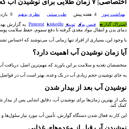
اختصاصی| ۷ زمان طلایی برای نوشیدن آب که پزشکان توصیه می‌کنند
بهداشت نیوز
4 هفته پیش
طب سنتی
نظری بدهید
9 بازدید
Pinterest
LinkedIn
اشتراک گذاری
فیس بوک
توییتر
دمای بدن و انتقال مواد مغذی گرفته تا دفع سموم، حفظ سلامت پوس
با وجود این، بسیاری از افراد تنها زمانی آب می‌نوشند که احساس تش
آیا زمان نوشیدن آب اهمیت دارد؟
متخصصان تغذیه و سلامت بر این باورند که مهم‌ترین اصل، دریافت آ
به جای نوشیدن حجم زیادی آب در یک وعده، بهتر است آب در فواص
نوشیدن آب بعد از بیدار شدن
یکی از بهترین زمان‌ها برای نوشیدن آب، دقایق ابتدایی پس از بیدا
کمک کند.
این کار به فعال شدن دستگاه گوارش، تأمین آب مورد نیاز سلول‌ها و 
نوشیدن آب قبل از وعده‌های غذایی