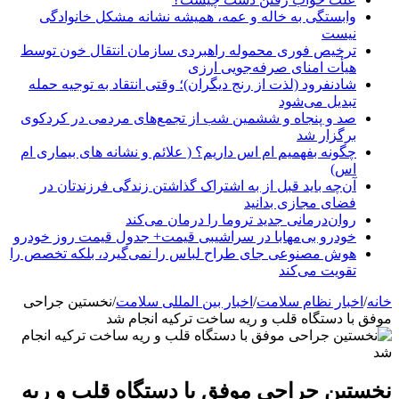
وابستگی به خاله و عمه، همیشه نشانه مشکل خانوادگی
نیست
ترخیص فوری محموله راهبردی سازمان انتقال خون توسط
هیأت امنای صرفه‌جویی ارزی
شادنفرود (لذت از رنج دیگران)؛ وقتی انتقاد به توجیه حمله
تبدیل می‌شود
صد و پنجاه‌ و ششمین شب از تجمع‌های مردمی در کردکوی
برگزار شد
چگونه بفهمیم ام اس داریم؟ ( علائم و نشانه های بیماری ام
اس)
آن‌چه باید قبل از به اشتراک گذاشتن زندگی فرزندتان در
فضای مجازی بدانید
روان‌درمانی جدید تروما را درمان می‌کند
خودرو بی‌مهابا در سراشیبی قیمت+ جدول قیمت روز خودرو
هوش مصنوعی جای طراح لباس را نمی‌گیرد، بلکه تخصص را
تقویت می‌کند
خانه
/
اخبار نظام سلامت
/
اخبار بین المللی سلامت
/
نخستین جراحی
موفق با دستگاه قلب و ریه ساخت ترکیه انجام شد
نخستین جراحی موفق با دستگاه قلب و ریه