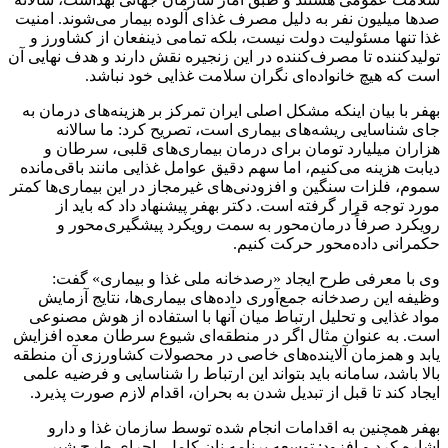
صدها میلیون نفر به دلیل مصرف غذای آلوده بیمار می‌شوند. امنیت
غذا تنها مسئولیت دولت نیست، بلکه تمامی ذینفعان از کشاورز و
تولیدکننده تا مصرف‌کننده در این زنجیره نقش دارند و هدف نهایی آن
است که هیچ خانواده‌ای نگران سلامت غذایی خود نباشد.
بهفر با بیان اینکه مشکل اصلی ایران تمرکز بر هزینه‌های درمان به
جای شناسایی ریشه‌های بیماری است، تصریح کرد: ما سالانه
هزاران میلیارد تومان برای درمان بیماری‌های قلبی، سرطان و
دیابت هزینه می‌کنیم، اما سهم دقیق عوامل غذایی مانند باقی‌مانده
سموم، فلزات سنگین و افزودنی‌های غیرمجاز در این بیماری‌ها کمتر
مورد توجه قرار گرفته است. دکتر بهفر پیشنهاد داد که باید از
رویکرد صرفاً درمان‌محور به سمت رویکرد پیشگیری‌محور و
حکمرانی داده‌محور حرکت کنیم.
وی با معرفی طرح ایجاد «رصدخانه ملی غذا و بیماری» گفت:
وظیفه این رصدخانه جمع‌آوری داده‌های بیماری‌ها، نتایج آزمایش
مواد غذایی و تحلیل ارتباط میان آنها با استفاده از هوش مصنوعی
است. به عنوان مثال اگر در منطقه‌ای شیوع سرطان معده افزایش
یابد و همزمان آلاینده‌های خاصی در محصولات کشاورزی آن منطقه
بالا باشد، سامانه باید بتواند این ارتباط را شناسایی و فرضیه علمی
ایجاد کند تا قبل از تبدیل شدن به بحران، اقدام لازم صورت پذیرد.
بهفر همچنین به اقدامات انجام شده توسط سازمان غذا و دارو
اشاره کرد و افزود: توسعه برنامه نان کامل، اجرای طرح شیر