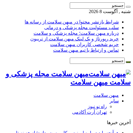
شنبه , آگوست 8 2026
شرایط بازنشر محتوا در میهن سلامت از رسانه ها
سلب مسئولیت مجله پزشکی و درمانی
درباره میهن سلامت؛ مجله پزشکی و سلامت
خرید رپورتاژ و بک لینک میهن سلامت از تریبون
حریم شخصی کاربران میهن سلامت
تماس و ارتباط با تیم میهن سلامت
میهن سلامت مجله پزشکی و
سلامت میهن سلامت
میهن سلامت
سایر
راه نو نیوز
تهران آرت آکادمی
آخرین خبرها
هرآنچه باید درباره لمینت و کامپوزیت بدانید؛ از هزینه تا