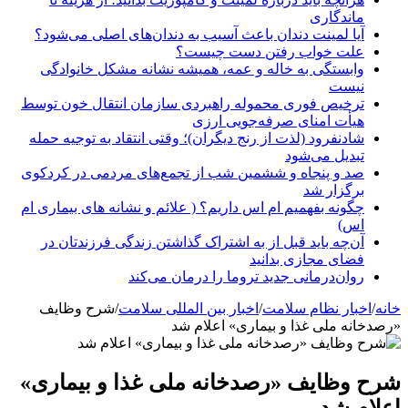
ماندگاری
آیا لمینت دندان باعث آسیب به دندان‌های اصلی می‌شود؟
علت خواب رفتن دست چیست؟
وابستگی به خاله و عمه، همیشه نشانه مشکل خانوادگی
نیست
ترخیص فوری محموله راهبردی سازمان انتقال خون توسط
هیأت امنای صرفه‌جویی ارزی
شادنفرود (لذت از رنج دیگران)؛ وقتی انتقاد به توجیه حمله
تبدیل می‌شود
صد و پنجاه‌ و ششمین شب از تجمع‌های مردمی در کردکوی
برگزار شد
چگونه بفهمیم ام اس داریم؟ ( علائم و نشانه های بیماری ام
اس)
آن‌چه باید قبل از به اشتراک گذاشتن زندگی فرزندتان در
فضای مجازی بدانید
روان‌درمانی جدید تروما را درمان می‌کند
خانه
/
اخبار نظام سلامت
/
اخبار بین المللی سلامت
/
شرح وظایف
«رصدخانه ملی غذا و بیماری» اعلام شد
شرح وظایف «رصدخانه ملی غذا و بیماری»
اعلام شد