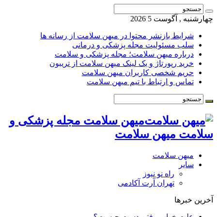
چهارشنبه , آگوست 5 2026
شرایط بازنشر محتوا در میهن سلامت از رسانه ها
سلب مسئولیت مجله پزشکی و درمانی
درباره میهن سلامت؛ مجله پزشکی و سلامت
خرید رپورتاژ و بک لینک میهن سلامت از تریبون
حریم شخصی کاربران میهن سلامت
تماس و ارتباط با تیم میهن سلامت
میهن سلامت مجله پزشکی و
سلامت میهن سلامت
میهن سلامت
سایر
راه نو نیوز
تهران آرت آکادمی
آخرین خبرها
علت خواب رفتن دست چیست؟