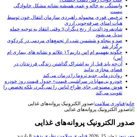
وابستگی به خاله و عمه، همیشه نشانه مشکل خانوادگی
نیست
ترخیص فوری محموله راهبردی سازمان انتقال خون توسط
هیأت امنای صرفه‌جویی ارزی
شادنفرود (لذت از رنج دیگران)؛ وقتی انتقاد به توجیه حمله
تبدیل می‌شود
صد و پنجاه‌ و ششمین شب از تجمع‌های مردمی در کردکوی
برگزار شد
چگونه بفهمیم ام اس داریم؟ ( علائم و نشانه های بیماری ام
اس)
آن‌چه باید قبل از به اشتراک گذاشتن زندگی فرزندتان در
فضای مجازی بدانید
روان‌درمانی جدید تروما را درمان می‌کند
خودرو بی‌مهابا در سراشیبی قیمت+ جدول قیمت روز خودرو
هوش مصنوعی جای طراح لباس را نمی‌گیرد، بلکه تخصص را
تقویت می‌کند
خانه
/
فناوری سلامت
/
صدور الکترونیک پروانه‌های غذایی
صدور الکترونیک پروانه‌های غذایی
مهر نیوز
ژوئن 15, 2026
فناوری سلامت
نظری بدهید
8 بازدید