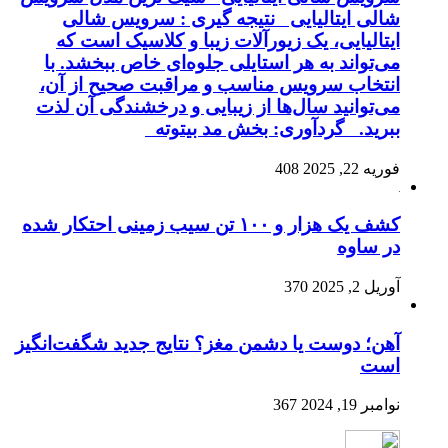
شالی ایتالیایی نتیجه گیری : سرویس شالی
ایتالیایی، یک زیورآلات زیبا و کلاسیک است که
می‌تواند به هر استایلی جلوه‌ای خاص ببخشد. با
انتخاب سرویس مناسب و مراقبت صحیح از آن،
می‌توانید سال‌ها از زیبایی و درخشندگی آن لذت
ببرید. گردآوری: بخش مد بیتوته
فوریه 22, 2025
408
کشف یک هزار و ۱۰۰ تن سیب زمینی احتکار شده
در ساوه
آوریل 2, 2025
370
آهن؛ دوست یا دشمن مغز؟ نتایج جدید شگفت‌انگیز
است
نوامبر 19, 2024
367