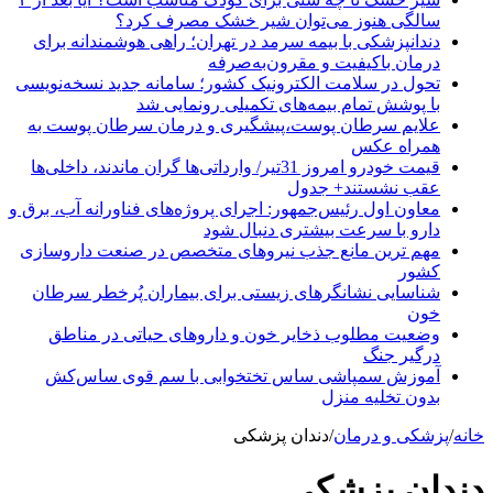
سالگی هنوز می‌توان شیر خشک مصرف کرد؟
دندانپزشکی با بیمه سرمد در تهران؛ راهی هوشمندانه برای
درمان باکیفیت و مقرون‌به‌صرفه
تحول در سلامت الکترونیک کشور؛ سامانه جدید نسخه‌نویسی
با پوشش تمام بیمه‌های تکمیلی رونمایی شد
علایم سرطان پوست،پیشگیری و درمان سرطان پوست به
همراه عکس
قیمت خودرو امروز 31تیر/ وارداتی‌ها گران ماندند، داخلی‌ها
عقب نشستند+ جدول
معاون اول رئیس‌جمهور: اجرای پروژه‌های فناورانه آب، برق و
دارو با سرعت بیشتری دنبال شود
مهم ترین مانع جذب نیروهای متخصص در صنعت داروسازی
کشور
شناسایی نشانگرهای زیستی برای بیماران پُرخطر سرطان
خون
وضعیت مطلوب ذخایر خون و داروهای حیاتی در مناطق
درگیر جنگ
آموزش سمپاشی ساس تختخوابی با سم قوی ساس‌کش
بدون تخلیه منزل
خانه
/
پزشکی و درمان
/
دندان پزشکی
دندان پزشکی