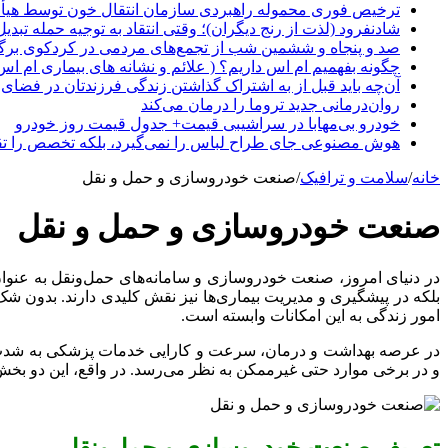
ترخیص فوری محموله راهبردی سازمان انتقال خون توسط هیأ
شادنفرود (لذت از رنج دیگران)؛ وقتی انتقاد به توجیه حمله تبدی
صد و پنجاه‌ و ششمین شب از تجمع‌های مردمی در کردکوی برگ
چگونه بفهمیم ام اس داریم؟ ( علائم و نشانه های بیماری ام اس
آن‌چه باید قبل از به اشتراک گذاشتن زندگی فرزندتان در فضای 
روان‌درمانی جدید تروما را درمان می‌کند
خودرو بی‌مهابا در سراشیبی قیمت+ جدول قیمت روز خودرو
هوش مصنوعی جای طراح لباس را نمی‌گیرد، بلکه تخصص را تق
خانه
/
سلامت و ترافیک
/
صنعت خودروسازی و حمل و نقل
صنعت خودروسازی و حمل و نقل
در دنیای امروز، صنعت خودروسازی و سامانه‌های حمل‌ونقل به عنوان
بلکه در پیشگیری و مدیریت بیماری‌ها نیز نقش کلیدی دارند. بدون شک،
امور زندگی به این امکانات وابسته است.
در عرصه بهداشت و درمان، سرعت و کارایی خدمات پزشکی به شدت به 
و در برخی موارد حتی غیرممکن به نظر می‌رسد. در واقع، این دو بخش م
تعریف صنعت خودروسازی و حمل‌ونقل