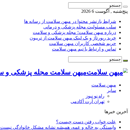
پنج‌شنبه , آگوست 6 2026
شرایط بازنشر محتوا در میهن سلامت از رسانه ها
سلب مسئولیت مجله پزشکی و درمانی
درباره میهن سلامت؛ مجله پزشکی و سلامت
خرید رپورتاژ و بک لینک میهن سلامت از تریبون
حریم شخصی کاربران میهن سلامت
تماس و ارتباط با تیم میهن سلامت
میهن سلامت مجله پزشکی و س
میهن سلامت
سایر
راه نو نیوز
تهران آرت آکادمی
آخرین خبرها
علت خواب رفتن دست چیست؟
وابستگی به خاله و عمه، همیشه نشانه مشکل خانوادگی نیست