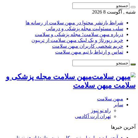
شنبه , آگوست 8 2026
شرایط بازنشر محتوا در میهن سلامت از رسانه ها
سلب مسئولیت مجله پزشکی و درمانی
درباره میهن سلامت؛ مجله پزشکی و سلامت
خرید رپورتاژ و بک لینک میهن سلامت از تریبون
حریم شخصی کاربران میهن سلامت
تماس و ارتباط با تیم میهن سلامت
میهن سلامت مجله پزشکی و
سلامت میهن سلامت
میهن سلامت
سایر
راه نو نیوز
تهران آرت آکادمی
آخرین خبرها
هرآنچه باید درباره لمینت و کامپوزیت بدانید؛ از هزینه تا