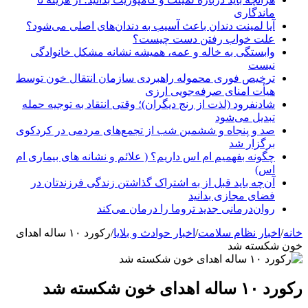
ماندگاری
آیا لمینت دندان باعث آسیب به دندان‌های اصلی می‌شود؟
علت خواب رفتن دست چیست؟
وابستگی به خاله و عمه، همیشه نشانه مشکل خانوادگی
نیست
ترخیص فوری محموله راهبردی سازمان انتقال خون توسط
هیأت امنای صرفه‌جویی ارزی
شادنفرود (لذت از رنج دیگران)؛ وقتی انتقاد به توجیه حمله
تبدیل می‌شود
صد و پنجاه‌ و ششمین شب از تجمع‌های مردمی در کردکوی
برگزار شد
چگونه بفهمیم ام اس داریم؟ ( علائم و نشانه های بیماری ام
اس)
آن‌چه باید قبل از به اشتراک گذاشتن زندگی فرزندتان در
فضای مجازی بدانید
روان‌درمانی جدید تروما را درمان می‌کند
خانه
/
اخبار نظام سلامت
/
اخبار حوادث و بلایا
/
رکورد ۱۰ ساله اهدای
خون شکسته شد
رکورد ۱۰ ساله اهدای خون شکسته شد