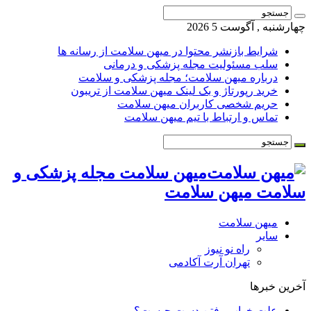
چهارشنبه , آگوست 5 2026
شرایط بازنشر محتوا در میهن سلامت از رسانه ها
سلب مسئولیت مجله پزشکی و درمانی
درباره میهن سلامت؛ مجله پزشکی و سلامت
خرید رپورتاژ و بک لینک میهن سلامت از تریبون
حریم شخصی کاربران میهن سلامت
تماس و ارتباط با تیم میهن سلامت
میهن سلامت مجله پزشکی و
سلامت میهن سلامت
میهن سلامت
سایر
راه نو نیوز
تهران آرت آکادمی
آخرین خبرها
علت خواب رفتن دست چیست؟