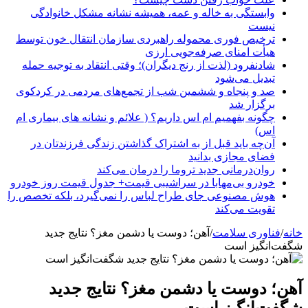
وابستگی به خاله و عمه، همیشه نشانه مشکل خانوادگی
نیست
ترخیص فوری محموله راهبردی سازمان انتقال خون توسط
هیأت امنای صرفه‌جویی ارزی
شادنفرود (لذت از رنج دیگران)؛ وقتی انتقاد به توجیه حمله
تبدیل می‌شود
صد و پنجاه‌ و ششمین شب از تجمع‌های مردمی در کردکوی
برگزار شد
چگونه بفهمیم ام اس داریم؟ ( علائم و نشانه های بیماری ام
اس)
آن‌چه باید قبل از به اشتراک گذاشتن زندگی فرزندتان در
فضای مجازی بدانید
روان‌درمانی جدید تروما را درمان می‌کند
خودرو بی‌مهابا در سراشیبی قیمت+ جدول قیمت روز خودرو
هوش مصنوعی جای طراح لباس را نمی‌گیرد، بلکه تخصص را
تقویت می‌کند
خانه
/
فناوری سلامت
/
آهن؛ دوست یا دشمن مغز؟ نتایج جدید
شگفت‌انگیز است
آهن؛ دوست یا دشمن مغز؟ نتایج جدید
شگفت‌انگیز است