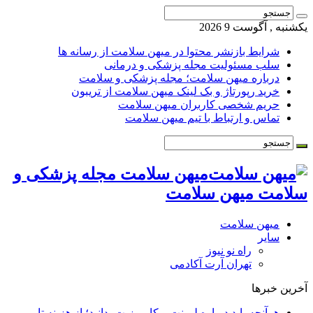
یکشنبه , آگوست 9 2026
شرایط بازنشر محتوا در میهن سلامت از رسانه ها
سلب مسئولیت مجله پزشکی و درمانی
درباره میهن سلامت؛ مجله پزشکی و سلامت
خرید رپورتاژ و بک لینک میهن سلامت از تریبون
حریم شخصی کاربران میهن سلامت
تماس و ارتباط با تیم میهن سلامت
میهن سلامت مجله پزشکی و
سلامت میهن سلامت
میهن سلامت
سایر
راه نو نیوز
تهران آرت آکادمی
آخرین خبرها
هرآنچه باید درباره لمینت و کامپوزیت بدانید؛ از هزینه تا