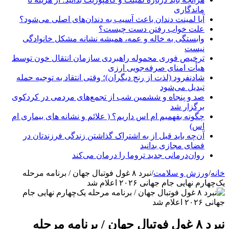
ماندگاری
آیا لمینت دندان باعث آسیب به دندان‌های اصلی می‌شود؟
علت خواب رفتن دست چیست؟
وابستگی به خاله و عمه، همیشه نشانه مشکل خانوادگی
نیست
ترخیص فوری محموله راهبردی سازمان انتقال خون توسط
هیأت امنای صرفه‌جویی ارزی
شادنفرود (لذت از رنج دیگران)؛ وقتی انتقاد به توجیه حمله
تبدیل می‌شود
صد و پنجاه‌ و ششمین شب از تجمع‌های مردمی در کردکوی
برگزار شد
چگونه بفهمیم ام اس داریم؟ ( علائم و نشانه های بیماری ام
اس)
آن‌چه باید قبل از به اشتراک گذاشتن زندگی فرزندتان در
فضای مجازی بدانید
روان‌درمانی جدید تروما را درمان می‌کند
خانه
/
ورزش و سلامت
/
نبرد ۸ غول فوتبال جهان / برنامه مرحله
یک‌چهارم نهایی جام جهانی ۲۰۲۶ اعلام شد
نبرد ۸ غول فوتبال جهان / برنامه مرحله