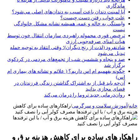
ماندگاری
آیا لمینت دندان باعث آسیب به دندان‌های اصلی می‌شود؟
علت خواب رفتن دست چیست؟
وابستگی به خاله و عمه، همیشه نشانه مشکل خانوادگی
نیست
ترخیص فوری محموله راهبردی سازمان انتقال خون توسط
هیأت امنای صرفه‌جویی ارزی
شادنفرود (لذت از رنج دیگران)؛ وقتی انتقاد به توجیه حمله
تبدیل می‌شود
صد و پنجاه‌ و ششمین شب از تجمع‌های مردمی در کردکوی
برگزار شد
چگونه بفهمیم ام اس داریم؟ ( علائم و نشانه های بیماری ام
اس)
آن‌چه باید قبل از به اشتراک گذاشتن زندگی فرزندتان در
فضای مجازی بدانید
روان‌درمانی جدید تروما را درمان می‌کند
خانه
/
آموزش سلامت و سرگرمی
/
راهکارهای ساده برای کاهش
هزینه برق و آب / با این ترفندها مصرف کولر آبی را نصف کنید
راهکارهای ساده برای کاهش هزینه برق و