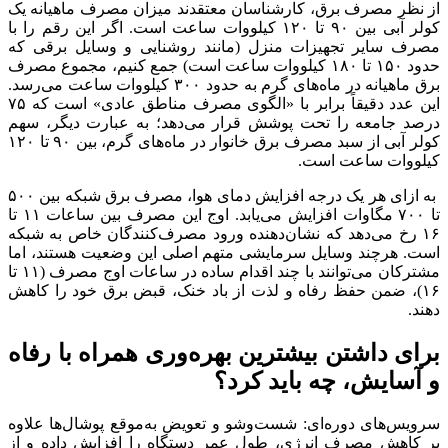
از نظر مصرف برق، کارشناسان معتقدند میزان مصرف ماهیانه یک
کولر آبی بین ۹۰ تا ۱۲۰ کیلووات ساعت است. اگر این رقم را با
مصرف سایر تجهیزات منزل (مانند روشنایی و وسایل برقی که
حدود ۱۵۰ تا ۱۸۰ کیلووات ساعت است) جمع کنیم، مجموع مصرف
برق ماهیانه در ماه‌های گرم به حدود ۳۰۰ کیلووات ساعت می‌رسد.
این عدد دقیقاً برابر با «الگوی مصرف مناطق عادی» است که ۷۵
درصد جامعه را تحت پوشش قرار می‌دهد؛ به عبارت دیگر، سهم
کولر آبی از سبد مصرف برق خانوار در ماه‌های گرم، بین ۹۰ تا ۱۲۰
کیلووات ساعت است.
به ازای هر یک درجه افزایش دمای هوا، مصرف برق شبکه بین ۵۰۰
تا ۷۰۰ مگاوات افزایش می‌یابد. اوج این مصرف بین ساعات ۱۱ تا
۱۶ رخ می‌دهد که نشان‌دهنده ورود مصرف‌کنندگان خاص به شبکه
است. هرچند وسایل سرمایشی متهم اصلی این وضعیت هستند، اما
مشترکان می‌توانند با چند اقدام ساده در ساعات اوج مصرف (۱۱ تا
۱۶)، ضمن حفظ رفاه و لذت از باد خنک، قبض برق خود را کاهش
دهند.
برای داشتن بیشترین بهره‌وری همراه با رفاه
و آسایش، چه باید کرد؟
سرویس‌های دوره‌ای: شست‌وشو و تعویض به‌موقع پوشال‌ها علاوه
بر کاهش مصرف انرژی، طول عمر دستگاه را افزایش داده و از