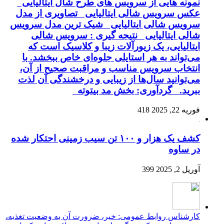
نمونه هایی از سرویس های طرح شال ایتالیایی
عکس سرویس شالی ایتالیایی تصاویری از مدل
سرویس شالی ایتالیایی شیک ترین مدل سرویس
شالی ایتالیایی نتیجه گیری : سرویس شالی
ایتالیایی، یک زیورآلات زیبا و کلاسیک است که
می‌تواند به هر استایلی جلوه‌ای خاص ببخشد. با
انتخاب سرویس مناسب و مراقبت صحیح از آن،
می‌توانید سال‌ها از زیبایی و درخشندگی آن لذت
ببرید. گردآوری: بخش مد بیتوته
فوریه 22, 2025
418
کشف یک هزار و ۱۰۰ تن سیب زمینی احتکار شده
در ساوه
آوریل 2, 2025
399
کارشناس روابط عمومی: خیر، ضرورت آن به وضعیت تغذیه،