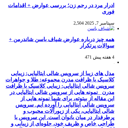
ادرار مرد در رحم زن؛ بررسی عوارض + اقدامات
فوری
سپتامبر 7, 2025
2,504
همه چیز درباره عوارض شیاف باسن شاندرمن +
سوالات پرتکرار
4 هفته پیش
471
مدل های زیبا از سرویس شالی ایتالیایی: زیبایی
کلاسیک با ظرافت مدرن مجموعه: طلا و جواهرات
سرویس شالی ایتالیایی: زیبایی کلاسیک با ظرافت
مدرن نمونه هایی از سرویس شالی ایتالیایی در
این مقاله از بیتوته، برای شما نمونه هایی از
سرویس شالی ایتالیایی را آورده ایم. سرویس
شالی ایتالیایی، یکی از زیورآلات محبوب و
پرطرفدار در میان بانوان است. این سرویس با
طراحی خاص و ظریف خود، جلوه‌ای از زیبایی و