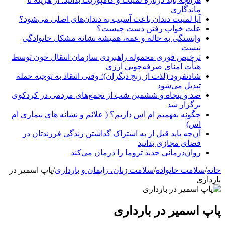
ماندگاری
آیا لمینت دندان باعث آسیب به دندان‌های اصلی می‌شود؟
علت خواب رفتن دست چیست؟
وابستگی به خاله و عمه، همیشه نشانه مشکل خانوادگی
نیست
ترخیص فوری محموله راهبردی سازمان انتقال خون توسط
هیأت امنای صرفه‌جویی ارزی
شادنفرود (لذت از رنج دیگران)؛ وقتی انتقاد به توجیه حمله
تبدیل می‌شود
صد و پنجاه‌ و ششمین شب از تجمع‌های مردمی در کردکوی
برگزار شد
چگونه بفهمیم ام اس داریم؟ ( علائم و نشانه های بیماری ام
اس)
آن‌چه باید قبل از به اشتراک گذاشتن زندگی فرزندتان در
فضای مجازی بدانید
روان‌درمانی جدید تروما را درمان می‌کند
خانه
/
سلامت خانواده
/
سلامت زنان، زایمان و بارداری
/
پاپ اسمیر در
بارداری
پاپ اسمیر در بارداری