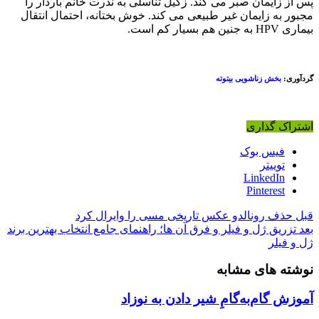
پس از زایمان صبر می کند. زگیل تناسلی به ندرت خانم باردار را
مجبور به زایمان غیر طبیعی می کند. خوش بختانه، احتمال انتقال
بیماری HPV به جنین هم بسیار کم است.
گردآوری:
بخش زناشویی بیتوته
اشتراک گذاری
فیس بوک
توییتر
LinkedIn
Pinterest
قبل
حذف رونالدو عکس تاریخی مسی را وایرال کرد
بعد
تزریق ژل و فیلر و فرق آن ها؛ راهنمای جامع انتخاب بهترین برند
ژل و فیلر
نوشته های مشابه
آموزش گام‌به‌گامِ شیر دادن به نوزاد