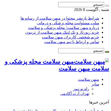
شنبه , آگوست 8 2026
شرایط بازنشر محتوا در میهن سلامت از رسانه ها
سلب مسئولیت مجله پزشکی و درمانی
درباره میهن سلامت؛ مجله پزشکی و سلامت
خرید رپورتاژ و بک لینک میهن سلامت از تریبون
حریم شخصی کاربران میهن سلامت
تماس و ارتباط با تیم میهن سلامت
میهن سلامت مجله پزشکی و
سلامت میهن سلامت
میهن سلامت
سایر
راه نو نیوز
تهران آرت آکادمی
آخرین خبرها
هرآنچه باید درباره لمینت و کامپوزیت بدانید؛ از هزینه تا