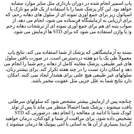
پاپ اسمیر انجام شده در دوران بارداری مثل سایر موارد مشابه
خواهد بود. این کار پزشک شما را با استفاده از یک قلم مو نازک یا
اسپاتول ریز برای جمع آوری نمونه ای از سلول های دهانه رحم، که
برای ارزیابی به ازمایشگاه فرستاده می شود، انجام می دهد. از
سواب پنبه ای هم برای جمع آوری نمونه ای از ترشحات دهانه رحم
و/ یا واژن استفاده می شود که برای STD ها ازمایش می شود.
بسته به آزمایشگاهی که پزشک از شما استفاده می کند، نتایج پاپ
معمولاً طی یک یا دو هفته دردسترس است. در صورت یافتن سلول
های غیر طبیعی، پزشک معاینه کامل از دهانه رحم شما را انجام می
دهد و امکان دارد تست را در چند هفته تکرار کند. برای بیشتر زنان،
سلولهای غیر طبیعی هیچ علتی برای هشدار ایجاد نمی کنند. امکان
دارد نتایج شما به علل جزیی مثل عفونت مخمر باشد.
چنانچه پس از ازمایش بیشتر مشخص شود که سلولهای سرطانی
یافت میشوند ، پزشک شما احتمالاً منتظر می ماند تا پس از تولد
کودک شما تا ادامه ی معالجه را انجام دهد. درصورتی که STD
تشخیص داده شود، برای مراقبت از شما و کودکتان، درمان خواهید
گردید( بسياري از آن ها به آسانی با آنتی بیوتیک ها درمان میشوند ).