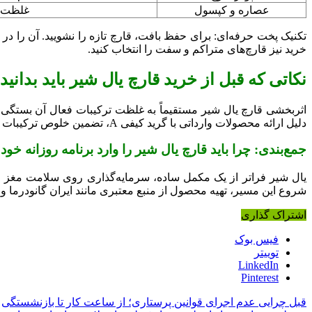
عصاره و کپسول
غلظت ب
تکنیک پخت حرفه‌ای: برای حفظ بافت، قارچ تازه را نشویید. آن را د
خرید نیز قارچ‌های متراکم و سفت را انتخاب کنید.
نکاتی که قبل از خرید قارچ یال شیر باید بدانید 
اثربخشی قارچ یال شیر مستقیماً به غلظت ترکیبات فعال آن بستگی 
دلیل ارائه محصولات وارداتی با گرید کیفی A، تضمین خلوص ترکیبات فعال، مشاوره تخصصی رایگان جهت تعیین دوز مناسب و ارسال ایمن با حفظ کیفیت توصیه می‌شود.
جمع‌بندی: چرا باید قارچ یال شیر را وارد برنامه روزانه خود
یال شیر فراتر از یک مکمل ساده، سرمایه‌گذاری روی سلامت مغز 
شروع این مسیر، تهیه محصول از منبع معتبری مانند ایران گانودرما و
اشتراک گذاری
فیس بوک
توییتر
LinkedIn
Pinterest
قبل
چرایی عدم اجرای قوانین پرستاری؛ از ساعت کار تا بازنشستگی