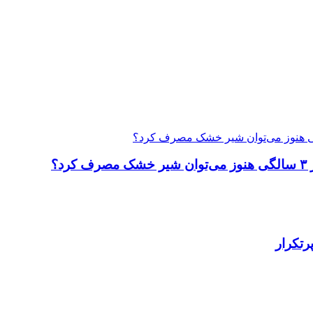
؟
رتکرار