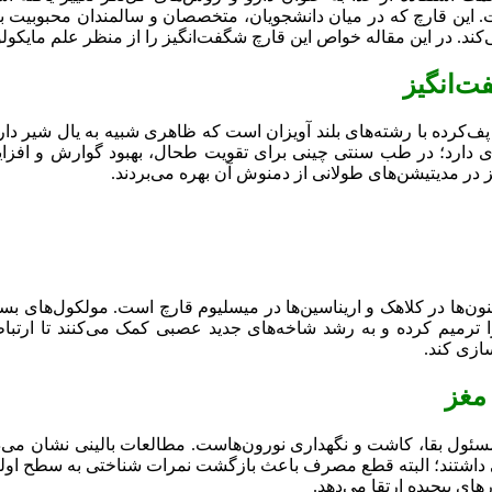
 این قارچ که در میان دانشجویان، متخصصان و سالمندان محبوبیت بال
ند. در این مقاله خواص این قارچ شگفت‌انگیز را از منظر علم مایکو
ت‌انگیز
Hericium erinace توده‌ای بزرگ، سفید و پف‌کرده با رشته‌های بلند آویزان است که ظاهری
ی دارد؛ در طب سنتی چینی برای تقویت طحال، بهبود گوارش و افزایش 
ز در مدیتیشن‌های طولانی از دمنوش آن بهره می‌بردند.
ن‌ها در کلاهک و اریناسین‌ها در میسلیوم قارچ است. مولکول‌های بسیا
 ترمیم کرده و به رشد شاخه‌های جدید عصبی کمک می‌کنند تا ارتباط
ازی کند.
 مغز
شمگیری در عملکرد ذهنی داشتند؛ البته قطع مصرف باعث بازگشت نمرات شناختی 
ای پیچیده ارتقا می‌دهد.