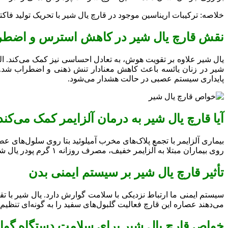
خلاصه: ترکیبات اریناسین موجود در قارچ یال شیر با تحریک تولید فاک
نقش قارچ یال شیر در کاهش استرس و اضط
شیر در زنان یائسه باعث کاهش معنادار تنش ذهنی و اضطراب شد. ای
پایداری سیستم عصبی در حالت هشدار می‌شود.
آیا قارچ یال شیر به درمان آلزایمر کمک می‌کند
روی بیماران مبتلا به آلزایمر خفیف، مصرف روزانه ۱ گرم پودر یال شیر غنی شده با اریناسین A منجر به بهبود معنادار نمرات شناختی آن‌ها شد و پتانسیل بالایی را در کاهش سرعت زوال عقل نشان داد.
تأثیر قارچ یال شیر بر سیستم ایمنی بدن
سیستم ایمنی ما ارتباط نزدیکی با سلامت گوارش دارد. یال شیر با 
می‌دهند عصاره این قارچ فعالیت گلبول‌های سفید را به گونه‌ای تنظیم
خواص قارچ یال شیر برای سلامت دستگاه گو