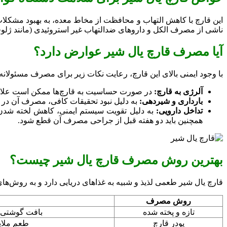
این قارچ با کاهش التهاب و محافظت از مخاط معده، به بهبود مشکلات
ناشی از مصرف الکل و داروهای ضدالتهاب غیر استروئیدی (مانند ژلوفن
آیا مصرف قارچ یال شیر عوارض دارد؟
با وجود ایمنی بالای این قارچ، رعایت نکات زیر برای مصرف مسئولا
آلرژی به قارچ:
در صورت حساسیت به قارچ‌ها ممکن است علائم 
بارداری و شیردهی:
به دلیل نبود تحقیقات کافی، مصرف آن در ا
تداخل دارویی:
به دلیل تقویت سیستم ایمنی، کاهش لخته شدن خ
همچنین باید دو هفته قبل از جراحی مصرف آن قطع شود.
بهترین روش مصرف قارچ یال شیر چیست؟
قارچ یال شیر طعمی لذیذ و شبیه به غذاهای دریایی دارد و به روش‌
روش مصرف
تازه و پخته شده
بافت گوشتی و
پودر قارچ
طعم ملایم