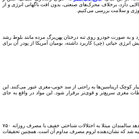
ایی دارد، برخلاف محرک‌های صنعتی، بدون افت ناگهانی انرژی و از
لوژی و سلامت بررسی می‌کنیم.
 شبیه به یال شیر دارد و به صورت خودرو روی تنه درختان پهن‌برگ مرده مانند بلوط رشد
انرژی حیاتی (چی) کاربرد داشته، بومیان آمریکا از پودر آن برای
ر کوچک اریناسین‌ها به راحتی از سد خونی-مغزی عبور می‌کنند. این
ات مغزی سریع‌تر و قوی‌تر برقرار شود. این مواد در واقع به جای
قارچ یال شیر تولید فاکتور رشد عصبی (NGF) را تحریک می‌کند که مسئول بقا، کاشت و نگهداری نورون‌هاست. مطالعات بالینی نشان می‌دهد سالمندان مبتلا به اختلالات شناختی خفیف با مصرف روزانه ۷۵۰
به سطح اولیه شد که نشان‌دهنده لزوم مصرف مداوم آن است. همچنین تحقیقات