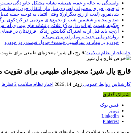
وابستگی به خاله و عمه، همیشه نشانه مشکل خانوادگی نیست
ترخیص فوری محموله راهبردی سازمان انتقال خون توسط هیأ
شادنفرود (لذت از رنج دیگران)؛ وقتی انتقاد به توجیه حمله تبدی
صد و پنجاه‌ و ششمین شب از تجمع‌های مردمی در کردکوی برگ
چگونه بفهمیم ام اس داریم؟ ( علائم و نشانه های بیماری ام اس
آن‌چه باید قبل از به اشتراک گذاشتن زندگی فرزندتان در فضای 
روان‌درمانی جدید تروما را درمان می‌کند
خودرو بی‌مهابا در سراشیبی قیمت+ جدول قیمت روز خودرو
خانه
/
اخبار نظام سلامت
/
قارچ یال شیر؛ معجزه‌ای طبیعی برای تقویت
قارچ یال شیر؛ معجزه‌ای طبیعی برای تقویت 
کارشناس روابط عمومی
ژوئن 14, 2026
اخبار نظام سلامت
2 نظرها
9
اشتراک گذاری
فیس بوک
توییتر
LinkedIn
Pinterest
امروزه رویکرد سلامت از درمان‌های شیمیایی پس از بیماری، به سم