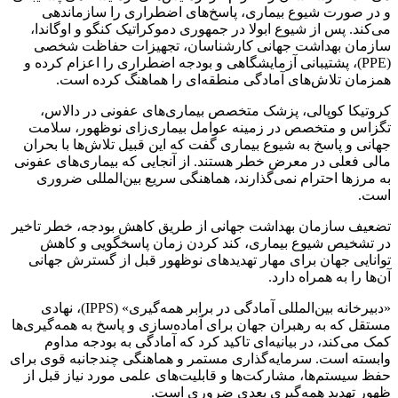
و در صورت شیوع بیماری، پاسخ‌های اضطراری را سازماندهی
می‌کند. پس از شیوع ابولا در جمهوری دموکراتیک کنگو و اوگاندا،
سازمان بهداشت جهانی کارشناسان، تجهیزات حفاظت شخصی
(PPE)، پشتیبانی آزمایشگاهی و بودجه اضطراری را اعزام کرده و
همزمان تلاش‌های آمادگی منطقه‌ای را هماهنگ کرده است.
کروتیکا کوپالی، پزشک متخصص بیماری‌های عفونی در دالاس،
تگزاس و متخصص در زمینه عوامل بیماری‌زای نوظهور، سلامت
جهانی و پاسخ به شیوع بیماری گفت که این قبیل تلاش‌ها با بحران
مالی فعلی در معرض خطر هستند. از آنجایی که بیماری‌های عفونی
به مرزها احترام نمی‌گذارند، هماهنگی سریع بین‌المللی ضروری
است.
تضعیف سازمان بهداشت جهانی از طریق کاهش بودجه، خطر تاخیر
در تشخیص شیوع بیماری، کند کردن زمان پاسخگویی و کاهش
توانایی جهان برای مهار تهدیدهای نوظهور قبل از گسترش جهانی
آن‌ها را به همراه دارد.
«دبیرخانه بین‌المللی آمادگی در برابر همه‌گیری» (IPPS)، نهادی
مستقل که به رهبران جهان برای آماده‌سازی و پاسخ به همه‌گیری‌ها
کمک می‌کند، در بیانیه‌ای تاکید کرد که آمادگی به بودجه مداوم
وابسته است. سرمایه‌گذاری مستمر و هماهنگی چندجانبه قوی برای
حفظ سیستم‌ها، مشارکت‌ها و قابلیت‌های علمی مورد نیاز قبل از
ظهور تهدید همه‌گیری بعدی ضروری است.