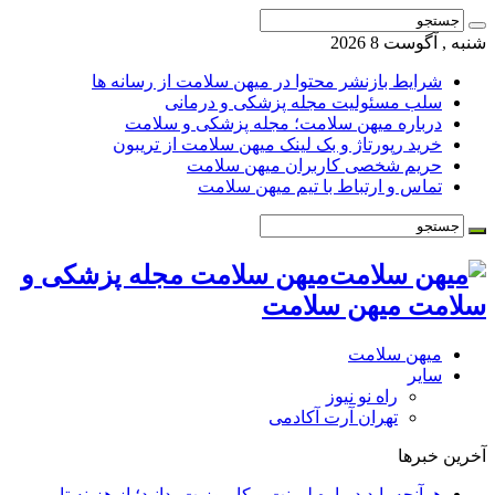
شنبه , آگوست 8 2026
شرایط بازنشر محتوا در میهن سلامت از رسانه ها
سلب مسئولیت مجله پزشکی و درمانی
درباره میهن سلامت؛ مجله پزشکی و سلامت
خرید رپورتاژ و بک لینک میهن سلامت از تریبون
حریم شخصی کاربران میهن سلامت
تماس و ارتباط با تیم میهن سلامت
میهن سلامت مجله پزشکی و
سلامت میهن سلامت
میهن سلامت
سایر
راه نو نیوز
تهران آرت آکادمی
آخرین خبرها
هرآنچه باید درباره لمینت و کامپوزیت بدانید؛ از هزینه تا