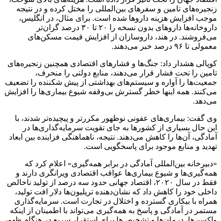
زنجیره‌های تامین و سفرهای بین‌المللی را مختل کرده و در نتیجه
موجب افزایش هزینه داروها شده است. برای مثال، در انگلیس،
داروخانه‌ها داروهای بدون نسخه را ۲۰ تا ۳۰ درصد گران‌تر
می‌فروشند. در هند، داروسازان از افزایش قیمت مسکن‌های
معمولی تا ۹۶ درصد خبر می‌دهند.
کوپالی هشدار داد: جنگ‌ها و فشارهای اقتصادی همچنین زنجیره‌های
تامین را تحت فشار قرار می‌دهند، منابع دولتی را منحرف،
جمعیت‌ها را آواره و سیستم‌های بهداشتی از پیش شکننده را تضعیف
می‌کنند. همه اینها خطر گسترش بی‌وقفه شیوع بیماری‌ها را افزایش
می‌دهد.
وی گفت: بیماری‌های عفونی نوظهور مکررتر و پیچیده‌تر شدند، با
این حال بسیاری از کشورها به جای تقویت سرمایه‌گذاری‌ها در
آمادگی، آن‌ها را کاهش می‌دهند. نتیجه، ناهماهنگی فزاینده بین ابعاد
تهدید و منابع موجود برای پاسخگویی است.
«دبیرخانه بین‌المللی آمادگی در برابر همه‌گیری» اعلام کرد که
همه‌گیری‌ها و شیوع بیماری‌ها عواقب اقتصادی ویرانگری دارند و
فقط در سال ۲۰۲۰، اقتصاد جهانی حدود سه درصد از تولید ناخالص
داخلی خود را کاهش داد که نشان‌دهنده تریلیون‌ها دلار افت تولید،
همراه با بیکاری گسترده و اختلال در تجارت است. سرمایه‌گذاری
مستمر در آمادگی و پاسخ به همه‌گیری می‌تواند با اطمینان از اینکه
واکسن‌ها، درمان‌ها و تشخیص‌ها برای استقرار سریع در هنگام ظهور