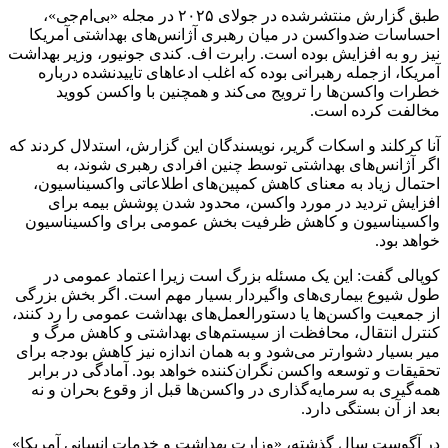
طبق گزارش منتشرشده در جولای ۲۰۲۵ در مجله «بی‌ام‌جی»،
احساسات ضدواکسن در میان رهبری آژانس‌های بهداشتی آمریکا
نیز رو به افزایش بوده است. رابرت اف. کندی جونیور، وزیر بهداشت
آمریکا، ازجمله رهبرانی بوده که اغلب ادعاهای تاییدنشده درباره
خطرات واکسن‌ها را ترویج می‌کند و همچنین با واکسن کووید
مخالفت کرده است.
آنا کرکلند و اسکات گریر، نویسندگان این گزارش، استدلال کردند که
اگر آژانس‌های بهداشتی توسط چنین افرادی رهبری شوند، به
احتمال زیاد به معنای کاهش کمپین‌های اطلاعاتی واکسیناسیون،
افزایش تردید در مورد واکسن، محدود شدن پوشش بیمه برای
واکسیناسیون و کاهش ظرفیت بخش عمومی برای واکسیناسیون
خواهد بود.
کوپالی گفت: این یک مسئله بزرگ است زیرا اعتماد عمومی در
طول شیوع بیماری‌های واگیردار بسیار مهم است. اگر بخش بزرگی
از جمعیت واکسن‌ها یا دستورالعمل‌های بهداشت عمومی را رد کنند،
کنترل انتقال، محافظت از سیستم‌های بهداشتی و کاهش مرگ و
میر بسیار دشوارتر می‌شود و به همان اندازه نیز کاهش بودجه برای
تحقیقات و توسعه واکسن نگران‌کننده خواهد بود. آمادگی در برابر
همه‌گیری به سرمایه‌گذاری در واکسن‌ها قبل از وقوع بحران و نه
بعد از آن بستگی دارد.
در آگوست سال گذشته، «وزارت بهداشت و خدمات انسانی آمریکا»