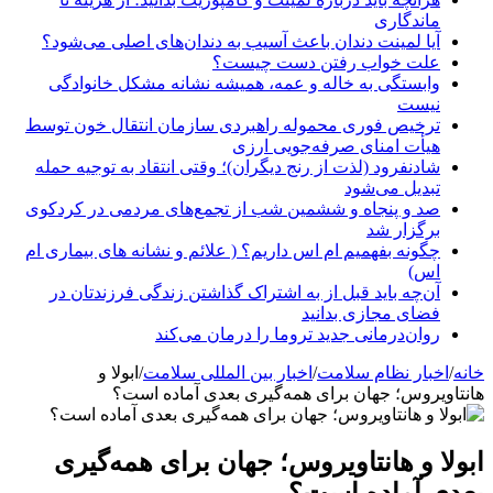
ماندگاری
آیا لمینت دندان باعث آسیب به دندان‌های اصلی می‌شود؟
علت خواب رفتن دست چیست؟
وابستگی به خاله و عمه، همیشه نشانه مشکل خانوادگی
نیست
ترخیص فوری محموله راهبردی سازمان انتقال خون توسط
هیأت امنای صرفه‌جویی ارزی
شادنفرود (لذت از رنج دیگران)؛ وقتی انتقاد به توجیه حمله
تبدیل می‌شود
صد و پنجاه‌ و ششمین شب از تجمع‌های مردمی در کردکوی
برگزار شد
چگونه بفهمیم ام اس داریم؟ ( علائم و نشانه های بیماری ام
اس)
آن‌چه باید قبل از به اشتراک گذاشتن زندگی فرزندتان در
فضای مجازی بدانید
روان‌درمانی جدید تروما را درمان می‌کند
خانه
/
اخبار نظام سلامت
/
اخبار بین المللی سلامت
/
ابولا و
هانتاویروس؛ جهان برای همه‌گیری بعدی آماده است؟
ابولا و هانتاویروس؛ جهان برای همه‌گیری
بعدی آماده است؟