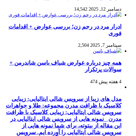
دسامبر 12, 2025
14,542
ادرار مرد در رحم زن؛ بررسی عوارض + اقدامات
فوری
سپتامبر 7, 2025
2,504
همه چیز درباره عوارض شیاف باسن شاندرمن +
سوالات پرتکرار
4 هفته پیش
474
مدل های زیبا از سرویس شالی ایتالیایی: زیبایی
کلاسیک با ظرافت مدرن مجموعه: طلا و جواهرات
سرویس شالی ایتالیایی: زیبایی کلاسیک با ظرافت
مدرن نمونه هایی از سرویس شالی ایتالیایی در
این مقاله از بیتوته، برای شما نمونه هایی از
سرویس شالی ایتالیایی را آورده ایم. سرویس