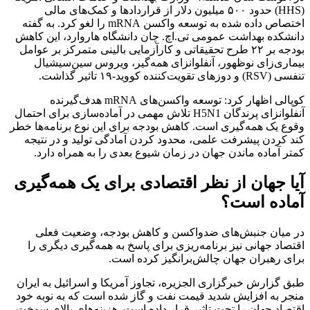
(HHS) حدود ۵۰۰ میلیون دلار از قراردادها و کمک‌های مالی
اختصاص داده شده به توسعه واکسن mRNA را لغو کرد. به گفته
دانشکده بهداشت عمومی تی.اچ. چان دانشگاه هاروارد، این کاهش
بودجه بر ۲۲ طرح تحقیقاتی و کارآزمایی بالینی متمرکز بر عوامل
بیماری‌زای نوظهور، آنفلوانزای همه‌گیر، ویروس سین‌سیشیال
تنفسی (RSV) و دوزهای تقویت‌کننده کووید‑۱۹ تاثیر گذاشت.
کوپالی اظهار کرد: توسعه واکسن‌های mRNA هدف‌گیرنده
آنفلوانزای پرندگان H5N1 تلاش مهمی در آماده‌سازی برای احتمال
وقوع یک همه‌گیری است. کاهش بودجه برای این نوع برنامه‌ها خطر
کند کردن پیشرفت علمی، محدود کردن آمادگی تولید و در نتیجه
کمتر آماده ماندن جهان در زمان شیوع بعدی را به همراه دارد.
آیا جهان از نظر اقتصادی برای یک همه‌گیری
آماده است؟
در میان جنبش‌های ضدواکسن و کاهش بودجه، وضعیت فعلی
اقتصاد جهانی نیز برنامه‌ریزی برای پاسخ به همه‌گیری دیگری را
برای رهبران جهان چالش‌برانگیز کرده است.
طبق گزارش خبرگزاری الجزیره، تجاوز آمریکا و اسرائیل به ایران
منجر به افزایش شدید قیمت نفت و گاز شده است که به نوبه خود
اقتصاد جهان را تحت تاثیر قرار داده است. هزینه‌های بالای سوخت،