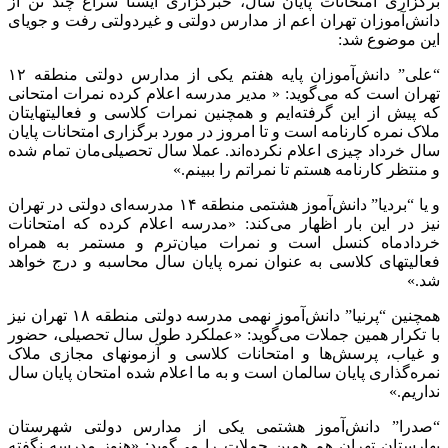
برگزاری امتحانات پایان سال، خبرگزاری ایسنا سراغ چند تن از
دانش‌آموزان تهران اعم از مدارس دولتی و غیردولتی رفت و جویای
این موضوع شد:
“علی” دانش‌آموزان پایه هفتم یکی از مدارس دولتی منطقه ۱۲
تهران است که می‌گوید: « مدیر مدرسه اعلام کرده نمرات امتحانی
که پیش از این گرفته‌ایم و همچنین نمرات کلاسی و فعالیتهایتان
ملاک نمره کارنامه‌ است و تا امروز در مورد برگزاری امتحانات پایان
سال خرداد چیزی اعلام نکرده‌اند. عملا سال تحصیلی‌مان تمام شده
و منتظر کارنامه هستم تا نمراتم را ببینم.»
و یا “بردیا” دانش‌آموز هشتمی منطقه ۱۴ مدرسه‌ای دولتی در تهران
نیز در این بار اظهار می‌کند: «مدرسه اعلام کرده که امتحانات
خردادماه کنسل است و نمرات میان‌ترم و مستمر به همراه
فعالیتهای کلاسی به عنوان نمره پایان سال محاسبه و درج خواهد
شد.»
همچنین “پرنیا” دانش‌آموز نهمی مدرسه دولتی منطقه ۱۸ تهران نیز
با تکرار همین جملات می‌گوید: «عملکرد طول سال تحصیلی، حضور
و غیاب، پرسش‌ها و امتحانات کلاسی و آزمونهای مجازی ملاک
نمره‌گذاری پایان سالمان است و به ما اعلام شده امتحان پایان سال
نداریم.»
“صدرا” دانش‌آموز هشتمی یکی از مدارس دولتی شهرستان
بهارستان تهران هم همین‌ جملات را می‌گوید: «هنوز مدرسه نگفته