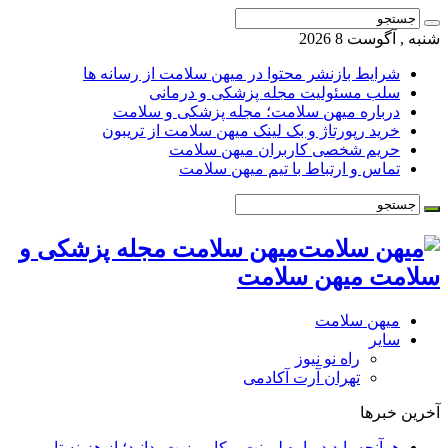
شنبه , آگوست 8 2026
شرایط بازنشر محتوا در میهن سلامت از رسانه ها
سلب مسئولیت مجله پزشکی و درمانی
درباره میهن سلامت؛ مجله پزشکی و سلامت
خرید رپورتاژ و بک لینک میهن سلامت از تریبون
حریم شخصی کاربران میهن سلامت
تماس و ارتباط با تیم میهن سلامت
میهن سلامت مجله پزشکی و
سلامت میهن سلامت
میهن سلامت
سایر
راه نو نیوز
تهران آرت آکادمی
آخرین خبرها
هرآنچه باید درباره لمینت و کامپوزیت بدانید؛ از هزینه تا