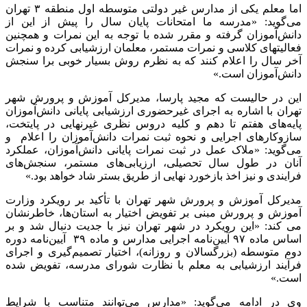
اما معلم یکی از مدارس غیر دولتی متوسطه اول منطقه ۳ تهران
می‌گوید: «مدرسه ما امتحانات پایان سال را پیش از این از
دانش‌آموزان گرفته و مقرر شده با توجه به این نمرات و همچنین
فعالیتهای کلاسی و نمرات مستمر، معلمان ارزشیابی کرده و نمرات
آخر سال را اعلام کنند که به نظرم روش بسیار خوبی برا سنجش
دانش‌آموزان است.»
این در حالیست که مجید پارسا، مدیرکل آموزش و پرورش شهر
تهران با اشاره به اجرای غیرحضوری ارزشیابی پایانی دانش‌آموزان
پایه‌های هفتم تا دهم و کلیه دروس نظری غیرنهایی در پایتخت،
سازوکارهای اجرایی و نحوه ثبت نمرات دانش‌آموزان را اعلام و
می‌گوید: «ملاک عمل در ثبت نمرات پایانی دانش‌آموزان، عملکرد
آنان در طول سال تحصیلی، ارزیابی‌های مستمر، سنجش‌های
فرایندی و نیز اخذ بازخورد نهایی از طریق بستر شاد خواهد بود.»
مدیرکل آموزش و پرورش شهر تهران با تأکید بر رویکرد وزارت
آموزش و پرورش مبنی بر تفویض اختیار به استان‌ها، خاطرنشان
می کند: «این رویکرد در شهر تهران نیز با جدیت دنبال شد و بر
اساس ماده ۹۷ آیین‌نامه اجرایی مدارس و ماده ۳۹ آیین‌نامه دوره
دوم متوسطه (بزرگسالان‌ و روزانه)، اختیار تصمیم‌گیری و اجرای
فرآیند ارزشیابی به معلم با نظارت شورای مدرسه، تفویض شده
است.»
وی در ادامه می‌گوید: «مدارس می‌توانند متناسب با شرایط