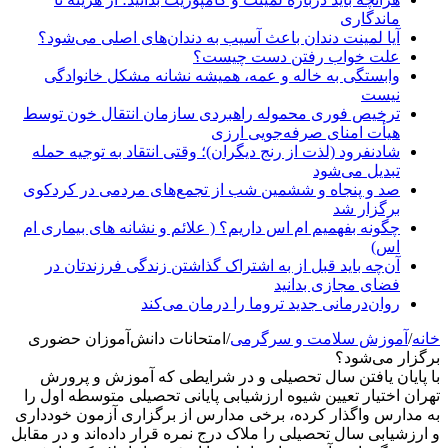
ماندگاری
آیا لمینت دندان باعث آسیب به دندان‌های اصلی می‌شود؟
علت خواب رفتن دست چیست؟
وابستگی به خاله و عمه، همیشه نشانه مشکل خانوادگی
نیست
ترخیص فوری محموله راهبردی سازمان انتقال خون توسط
هیأت امنای صرفه‌جویی ارزی
شادنفرود (لذت از رنج دیگران)؛ وقتی انتقاد به توجیه حمله
تبدیل می‌شود
صد و پنجاه‌ و ششمین شب از تجمع‌های مردمی در کردکوی
برگزار شد
چگونه بفهمیم ام اس داریم؟ ( علائم و نشانه های بیماری ام
اس)
آن‌چه باید قبل از به اشتراک گذاشتن زندگی فرزندتان در
فضای مجازی بدانید
روان‌درمانی جدید تروما را درمان می‌کند
خانه
/
آموزش سلامت و سرگرمی
/
امتحانات دانش‌آموزان حضوری
برگزار می‌شود؟
با پایان یافتن سال تحصیلی و در شرایطی که آموزش و پرورش
تهران اختیار تعیین شیوه ارزشیابی پایانی تحصیلی متوسطه اول را
به مدارس واگذار کرده، برخی مدارس از برگزاری آزمون خودداری
و ارزشیابی سال تحصیلی را ملاک درج نمره قرار داده‌اند و در مقابل