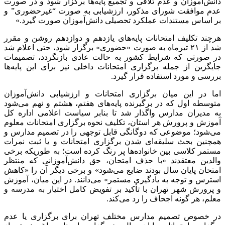
دانش‌آموزان و عدم تلاقی و تجمیع پایه‌ها برگزار شود و در صورت
عدم موافقت شورای مذکور، ارزشیابی به صورت “غیرحضوری” و
بر اساس مستندات عملکرد تحصیلی دانش‌آموزان صورت گیرد.»
هرچند تکلیف امتحانات پایه‌های یازدهم و دوازدهم روشن و مقرر
شد از ۲۱ تیرماه به صورت «حضوری» برگزار شود، حتی اعلام شد
در صورتی که شرایط کشور به حالت عادی بازنگردد، تصمیمات
جایگزین از جمله برگزاری امتحانات داخلی نیز برای این پایه‌ها
بررسی و مورد استفاده قرار گیرد.
اما در این میان برگزاری امتحانات و ارزشیابی دانش‌آموزان
متوسطه اول که در برگیرنده پایه‌های هفتم، هشتم و نهم می‌شود
به مدیران مدارس واگذار شد تا بنابر سیاست اعلامی اداره کل
آموزش و پرورش هر استان، تکلیف‌ نحوه برگزاری امتحانات معلوم
می‌شود؛ موضوعی که دوگانگی قابل توجهی را در تصمیم مدارس و
همچنین بحث سلیقه‌ای شدن برگزاری امتحانات و یا ثبت نمرات
مستمر کلاسی بین خانواده‌ها پر رنگ کرده است؛ به طوریکه برخی
والدین معتقدند «با حذف امتحان، حق دانش‌آموزانی که منتظر
امتحان پایان سال بودند ضایع می‌شود» و برخی دیگر آن را «کاهش
استرس و توجه به یادگیری مستمر» می‌دانند. در این میان، آموزش
و پرورش شهر تهران با تأکید بر تفویض کامل اختیار به مدرسه و
معلم، هر گونه اجحاف را رد می‌کند.
در خصوص تصمیم مدارس مختلف تهران برای برگزاری یا عدم