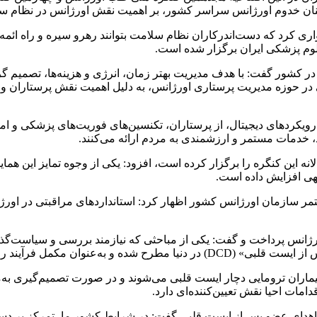
کنان خدوم اورژانس سراسر کشور، بر اهمیت نقش اورژانس در نظام سل
ری کرد که دست‌اندرکاران نظام سلامت بتوانند رهرو سیره و راه ائمه ا
م پزشکی ایران برگزار شده است.
در کشور گفت: با هدف مدیریت بهتر زمان، انرژی و هزینه‌ها، تصمیم 
در حوزه مدیریت پرستاری اورژانس، به دلیل اهمیت نقش پرستاران و ار
کردهای دیجیتال، از پرستاران، تکنسین‌های فوریت‌های پزشکی و امدا
هد، خدمات مستمر و ارزشمندی به مردم ارائه می‌کنند.
نه این کنگره را برگزار کرده است، افزود: یکی از وجوه تمایز این هم
هی افزایش داده است.
ر سازمان اورژانس کشور اظهار کرد: استانداردهای مراقبتی در اورژا
ژانس پرداخت و گفت: یکی از مباحثی که نیازمند بررسی و سیاست‌گذا
 پس از مرگ مغزی (DBD) شناخته می‌شود.
بیماران ترومایی دچار ایست قلبی می‌شوند و در صورت تصمیم‌گیری به‌م
مات احیا نقش تعیین‌کننده‌ای دارد.
 اهدای عضو پس از ایست قلبی گفت: در شرایط کشور ما، تمرکز بر دسته