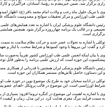
رازی برگزار شد، ضمن خیرمقدم به رؤسا، استادان، فراگیران و کار
وی با تبریک حلول ماه رجب و ولادت امام محمد باقر (ع)، اظهار امیدوا
علمی طب اورژانس و مرکز تحقیقات سوانح و مصدومیت دانشگاه علو
رئیس دانشگاه علوم پزشکی ایران با اشاره به تعدد همایش‌های علمی 
تجمیعی و در قالب یک برنامه چهارروزه برگزار شود. همچنین همایشی 
برگزاری است.
توکلی با اشاره به تحولات عصر جدید و حرکت نظام سلامت به سمت روی
کرد و گفت: این نیروها با وجود کمبودها و شرایط سخت، با ایثار و تع
وی با بیان اینکه انجمن علمی طب اورژانس کشور تقریباً به‌صورت سالا
پیشکسوت این حوزه است که ارزش علمی برنامه را به‌طور قابل توج
رئیس دانشگاه علوم پزشکی ایران همچنین با قدردانی از همکاری مستم
و این دستاورد حاصل تلاش‌های مستمر همکاران این حوزه است.
توکلی در ادامه سخنان خود به طرح یک موضوع نوین در حوزه طب اور
شرایط اورژانسی است. این موضوع در قالب پروتکل «اهدای عضو پس از ایست قلبی» (DCD) در دنیا مطرح شده و به‌عنوان مکمل فرآیند رایج اهدای عضو
وی با اشاره به اهمیت این موضوع در کنگره تروما افزود: بسیاری از 
به سمت فرآیند مرگ مغزی هدایت کرد. در این مدل، زمان و کیفیت اقدا
رئیس دانشگاه علوم پزشکی ایران با تشریح دسته‌بندی‌های بین‌المللی