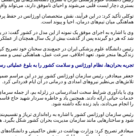
بستری دچار ایست قلبی می‌شوند و احیای ناموفق دارند، می‌تواند واقع‌ب
توکلی تأکید کرد: در این فرآیند، نقش متخصصان اورژانس در حفظ پر
هماهنگی میان تیم‌های درمان، احیا و پیوند است.
وی با اشاره به اجرای موفق یک نمونه از این مدل در کشور گفت: در یکی
شد که هر دو گیرنده پس از گذشت بیش از یک سال همچنان از عملکرد
رئیس دانشگاه علوم پزشکی ایران در جمع‌بندی سخنان خود تصریح کرد
زندگی‌ها منجر شود. تعهد اخلاقی، سرعت عمل، هماهنگی تیمی و مس
تجربه بحران‌ها، نظام اورژانس و سلامت کشور را به بلوغ عملیاتی ر
جعفر میعادفر، رئیس سازمان اورژانس کشور نیز در این مراسم ضمن تبر
تلاش‌های بی‌نظیر نیروهای امدادی و درمانی در آن ایام قدردانی کرد.
وی با یادآوری شرایط سخت امدادرسانی در زلزله بم، از جمله سرمای 
خدمات حیاتی ارائه دادند. همچنین یاد و خاطره سردار شهید حاج قاسم 
را انجام می‌دادند، باید زنده نگه داشته شود.
رئیس سازمان اورژانس کشور با اشاره به راه‌اندازی تریاژ و تقسیم‌بن
شود و ساختارهایی مانند سازمان مدیریت بحران کشور شکل بگیرد. هم
میعادفر تصریح کرد: وزارت بهداشت در نقش حاکمیتی و دانشگاه‌های ع