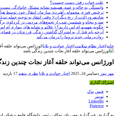
علت خواب رفتن دست چیست؟
وابستگی به خاله و عمه، همیشه نشانه مشکل خانوادگی نیست
ترخیص فوری محموله راهبردی سازمان انتقال خون توسط هیأ
شادنفرود (لذت از رنج دیگران)؛ وقتی انتقاد به توجیه حمله تبدی
صد و پنجاه‌ و ششمین شب از تجمع‌های مردمی در کردکوی برگ
چگونه بفهمیم ام اس داریم؟ ( علائم و نشانه های بیماری ام اس
آن‌چه باید قبل از به اشتراک گذاشتن زندگی فرزندتان در فضای 
روان‌درمانی جدید تروما را درمان می‌کند
خانه
/
اخبار نظام سلامت
/
اخبار حوادث و بلایا
/
اورژانس می‌تواند حلقه آغ
اورژانس می‌تواند حلقه آغاز نجات چندین زند
مهر نیوز
دسامبر 24, 2025
اخبار حوادث و بلایا
نظری بدهید
17 بازدید
اشتراک گذاری
فیس بوک
توییتر
LinkedIn
Pinterest
به گزارش خبرگزاری مهر، نادر توکلی رئیس دانشگاه علوم پزشکی ایرا