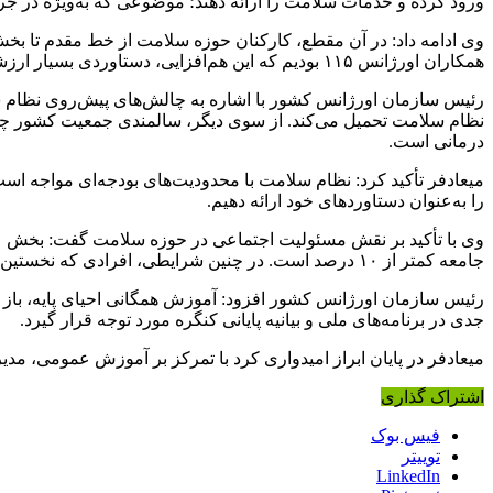
ورود کرده و خدمات سلامت را ارائه دهند؛ موضوعی که به‌ویژه در جریان جنگ ۱۲ روزه به‌خوبی خود 
وی ادامه داد: در آن مقطع، کارکنان حوزه سلامت از خط مقدم تا بخش
همکاران اورژانس ۱۱۵ بودیم که این هم‌افزایی، دستاوردی بسیار ارزشمند محسوب می‌شود.
رئیس سازمان اورژانس کشور با اشاره به چالش‌های پیش‌روی نظام سلا
نظام سلامت تحمیل می‌کند. از سوی دیگر، سالمندی جمعیت کشور چال
درمانی است.
میعادفر تأکید کرد: نظام سلامت با محدودیت‌های بودجه‌ای مواجه است،
را به‌عنوان دستاوردهای خود ارائه دهیم.
وی با تأکید بر نقش مسئولیت اجتماعی در حوزه سلامت گفت: بخش عمد
جامعه کمتر از ۱۰ درصد است. در چنین شرایطی، افرادی که نخستین مواجهه را با بیمار دارند، مانند اعضای خانواده، نقش تعیین‌کننده‌ای در نجات جان بیماران ایفا می‌کنند.
رئیس سازمان اورژانس کشور افزود: آموزش همگانی احیای پایه، باز کر
جدی در برنامه‌های ملی و بیانیه پایانی کنگره مورد توجه قرار گیرد.
میعادفر در پایان ابراز امیدواری کرد با تمرکز بر آموزش عمومی، م
اشتراک گذاری
فیس بوک
توییتر
LinkedIn