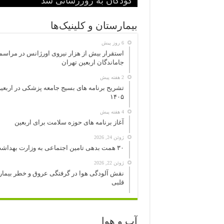
آغاز به کار کرد
بیماری» اعلام شد
کودکان به روزرسانی شد
ریه ساخت ترکیه انجام شد
سیگار الکترونیک هم سرطانزا است
بیمارستان و کلینیک‌ها
6 روز پیش
استقرار بیش از هزار نیروی اورژانس در مراسم
جاماندگان اربعین تهران
2 هفته پیش
تشریح برنامه های بسیج جامعه پزشکی در اربعی
۱۴۰۵
4 هفته پیش
آغاز برنامه های حوزه سلامت برای اربعین
ژوئن 24, 2026
۳۰ همت بدهی تامین اجتماعی به وزارت بهداشت
ژوئن 22, 2026
نقش آلودگی هوا در گرفتگی عروق و خطر بیما
قلبی
آب و هوا