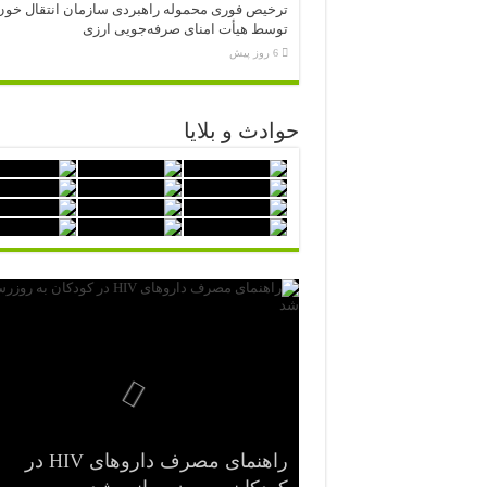
ترخیص فوری محموله راهبردی سازمان انتقال خون
توسط هیأت امنای صرفه‌جویی ارزی
6 روز پیش
حوادث و بلایا
راهنمای مصرف داروهای HIV در
شرح وظایف «رصدخانه ملی غذا و
هفتاد و نهمین مجمع جهانی بهداشت
نخستین جراحی موفق با دستگاه قلب