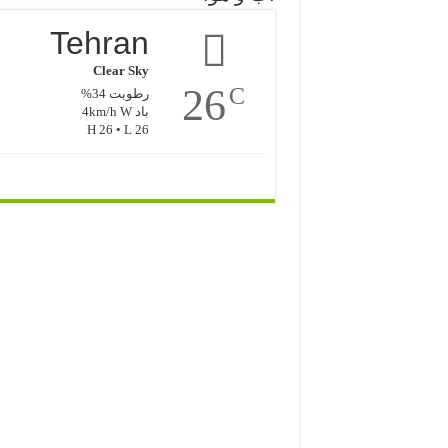
Tehran
Clear Sky
26
C
رطوبت 34%
باد 4km/h W
H 26 • L 26