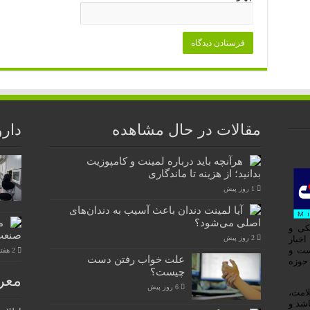
مقالات در حال مشاهده
دارو
هرآنچه باید درباره لمینت و کامپوزیت
بدانید؛ از هزینه تا ماندگاری
1 روز پیش
آیا لمینت دندان باعث آسیب به دندان‌های
اصلی می‌شود؟
م
کی و
صنعت
ه اخبار
2 روز پیش
ست و
2 هفته پیش
علت خواب رفتن دست
 حوزه
چیست؟
معر
6 روز پیش
لامت،
اشد و