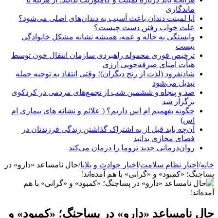
ماندگاری
آیا لمینت دندان باعث آسیب به دندان‌های اصلی می‌شود؟
علت خواب رفتن دست چیست؟
وابستگی به خاله و عمه، همیشه نشانه مشکل خانوادگی
نیست
ترخیص فوری محموله راهبردی سازمان انتقال خون توسط
هیأت امنای صرفه‌جویی ارزی
شادنفرود (لذت از رنج دیگران)؛ وقتی انتقاد به توجیه حمله
تبدیل می‌شود
صد و پنجاه‌ و ششمین شب از تجمع‌های مردمی در کردکوی
برگزار شد
چگونه بفهمیم ام اس داریم؟ ( علائم و نشانه های بیماری ام
اس)
آن‌چه باید قبل از به اشتراک گذاشتن زندگی فرزندتان در
فضای مجازی بدانید
روان‌درمانی جدید تروما را درمان می‌کند
خانه
/
اخبار نظام سلامت
/
اخبار حوادث و بلایا
/
حال نامساعد «دارو» در
پساجنگ؛ «کمبود» و «گرانی» با هم آمده‌اند!
حال نامساعد «دارو» در پساجنگ؛ «کمبود» و