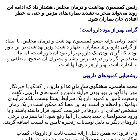
رئیس کمیسیون بهداشت و درمان مجلس، هشدار داد که ادامه این
روند می‌تواند منجر به تشدید بیماری‌های مزمن و حتی به خطر
افتادن جان بیماران شود.
گرانی بهتر از نبود دارو است!
احمد آریایی نژاد، عضو کمیسیون بهداشت و درمان مجلس، با انتقاد
از گرانی دارو برای بیماران، اظهار داشت: وزیر بهداشت بر این باور
بودند که گران بودن یک دارو بهتر از نبود آن دارو است، اما ما
معتقدیم اگر دارو در دسترس باشد و مصرف آن صحیح، منطقی و
به‌ اندازه باشد، بهتر از هر دوی آنها است.
ریشه‌یابی کمبودهای دارویی
محمد هاشمی، سخنگوی سازمان غذا و دارو،
در گفتگو با خبرنگار
مهر، با تأکید بر پویا بودن فرآیند تأمین و کمبودهای دارویی، گفت:
وضعیت تأمین و کمبود دارو یک شرایط ایستا نیست، بلکه فرآیندی
دینامیک و لحظه‌ای است، به این معنا که ممکن است در یک زمان
مشخص تعدادی از داروها در فهرست کمبود قرار داشته باشند و با
ورود محموله‌های جدید بخشی از آنها رفع شود؛ اما همزمان برخی
داروهای دیگر به دلیل نوسانات زنجیره تأمین به لیست اضافه گردند.
وی افزود: به همین دلیل، ارائه لیست ثابت از داروهای کمیاب
امکان‌پذیر نیست و معمولاً آخرین وضعیت دارویی در قالب