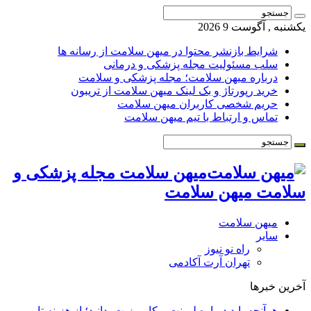
یکشنبه , آگوست 9 2026
شرایط بازنشر محتوا در میهن سلامت از رسانه ها
سلب مسئولیت مجله پزشکی و درمانی
درباره میهن سلامت؛ مجله پزشکی و سلامت
خرید رپورتاژ و بک لینک میهن سلامت از تریبون
حریم شخصی کاربران میهن سلامت
تماس و ارتباط با تیم میهن سلامت
میهن سلامت مجله پزشکی و
سلامت میهن سلامت
میهن سلامت
سایر
راه نو نیوز
تهران آرت آکادمی
آخرین خبرها
هرآنچه باید درباره لمینت و کامپوزیت بدانید؛ از هزینه تا