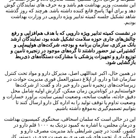
این نشست، وزیر بهداشت هم باشد و به حرف های نمایندگان گوش
دهد و برای آنها؛ پاسخ قانع کننده داشته باشد. هرچند که روز گذشته
شاهد تشکیل جلسه کمیته تدابیر ویژه دارویی در وزارت بهداشت
بودیم.
در نشست کمیته تدابیر ویژه دارویی که با هدف هم‌افزایی و رفع
چالش‌های جاری حوزه سلامت تشکیل شده بود، نمایندگان ارشد
بانک مرکزی، سازمان برنامه و بودجه، شرکت‌های هواپیمایی و
کشتیرانی نیز حضور داشتند تا گره‌های موجود در زنجیره تأمین و
توزیع دارو و تجهیزات پزشکی با مشارکت دستگاه‌های ذی‌ربط
بازگشایی شود.
در همین حال، اکبر عبداللهی اصل، مدیرکل دارو و مواد تحت کنترل
سازمان غذا و دارو، از ابلاغ دستورالعمل فوری مدیریت حوادث در
زیرساخت‌های زنجیره تأمین دارو خبر داد و گفت: از شرکت‌ها
خواسته‌ایم در کوتاه‌ترین زمان ممکن، گزارش اولیه شامل محل
دقیق حادثه، ماهیت سانحه، وضعیت ایمنی سایت، برآورد خسارات و
وضعیت تداوم یا توقف تولید را به اداره کل دارو ارسال کنند تا
بتوانیم تصمیم‌گیری به‌موقع داشته باشیم.
این در حالی است که سلمان اسحاقی، سخنگوی کمیسیون بهداشت
و درمان مجلس، با اشاره به کمبود نزدیک به ۱۰۰۰ قلم دارو در
کشور، گفت: در چنین شرایطی باید مدیریت مصرف دارو و
جلوگیری از تجویزهای غیرضروری به صورت جدی در دستور کار