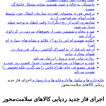
وابستگی به خاله و عمه، همیشه نشانه مشکل خانوادگی
نیست
ترخیص فوری محموله راهبردی سازمان انتقال خون توسط
هیأت امنای صرفه‌جویی ارزی
شادنفرود (لذت از رنج دیگران)؛ وقتی انتقاد به توجیه حمله
تبدیل می‌شود
صد و پنجاه‌ و ششمین شب از تجمع‌های مردمی در کردکوی
برگزار شد
چگونه بفهمیم ام اس داریم؟ ( علائم و نشانه های بیماری ام
اس)
آن‌چه باید قبل از به اشتراک گذاشتن زندگی فرزندتان در
فضای مجازی بدانید
روان‌درمانی جدید تروما را درمان می‌کند
خودرو بی‌مهابا در سراشیبی قیمت+ جدول قیمت روز خودرو
هوش مصنوعی جای طراح لباس را نمی‌گیرد، بلکه تخصص را
تقویت می‌کند
خانه
/
دارو ها و مکمل ها
/
داروخانه ها و داروسازی
/
اجرای فاز جدید
ردیابی کالاهای سلامت‌محور
اجرای فاز جدید ردیابی کالاهای سلامت‌محور