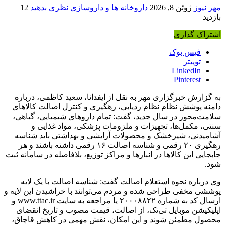
مهر نیوز
ژوئن 8, 2026
داروخانه ها و داروسازی
نظری بدهید
12
بازدید
اشتراک گذاری
فیس بوک
توییتر
LinkedIn
Pinterest
به گزارش خبرگزاری مهر به نقل از ایفدانا، سعید کاظمی، درباره
دامنه پوشش نظام نظام ردیابی، رهگیری و کنترل اصالت کالاهای
سلامت‌محور در سال جدید، گفت: تمام داروهای شیمیایی، گیاهی،
سنتی، مکمل‌ها، تجهیزات و ملزومات پزشکی، مواد غذایی و
آشامیدنی، شیرخشک و محصولات آرایشی و بهداشتی باید شناسه
رهگیری ۲۰ رقمی و شناسه اصالت ۱۶ رقمی داشته باشند و هر
جابجایی این کالاها در انبارها و مراکز توزیع، بلافاصله در سامانه ثبت
شود.
وی درباره نحوه استعلام اصالت گفت: شناسه اصالت با یک لایه
پوششی مخفی طراحی شده و مردم می‌توانند با خراشیدن این لایه و
ارسال کد به شماره ۲۰۰۰۸۸۲۲ یا مراجعه به سایت www.ttac.ir و
اپلیکیشن موبایل تی‌تک، از اصالت، قیمت مصوب و تاریخ انقضای
محصول مطمئن شوند و این امکان، نقش مهمی در کاهش قاچاق،