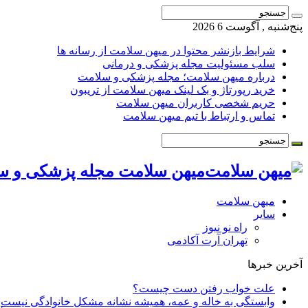
پنج‌شنبه , آگوست 6 2026
شرایط بازنشر محتوا در میهن سلامت از رسانه ها
سلب مسئولیت مجله پزشکی و درمانی
درباره میهن سلامت؛ مجله پزشکی و سلامت
خرید رپورتاژ و بک لینک میهن سلامت از تریبون
حریم شخصی کاربران میهن سلامت
تماس و ارتباط با تیم میهن سلامت
میهن سلامت مجله پزشکی و س
میهن سلامت
سایر
راه نو نیوز
تهران آرت آکادمی
آخرین خبرها
علت خواب رفتن دست چیست؟
وابستگی به خاله و عمه، همیشه نشانه مشکل خانوادگی نیست