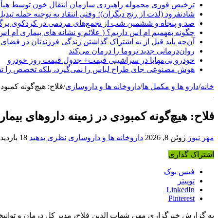
ترخیص فوری محموله راهبردی سازمان انتقال خون توسط هیأ
شادنفرود (لذت از رنج دیگران)؛ وقتی انتقاد به توجیه حمله تبدی
صد و پنجاه‌ و ششمین شب از تجمع‌های مردمی در کردکوی برگ
چگونه بفهمیم ام اس داریم؟ ( علائم و نشانه های بیماری ام اس
آن‌چه باید قبل از به اشتراک گذاشتن زندگی فرزندتان در فضای 
روان‌درمانی جدید تروما را درمان می‌کند
خودرو بی‌مهابا در سراشیبی قیمت+ جدول قیمت روز خودرو
هوش مصنوعی جای طراح لباس را نمی‌گیرد، بلکه تخصص را تق
خانه
/
دارو ها و مکمل ها
/
داروخانه ها و داروسازی
/
فلاح: هیچ‌گونه کمبود
فلاح: هیچ‌گونه کمبودی در زمینه داروهای بیما
مهر نیوز
ژوئن 8, 2026
داروخانه ها و داروسازی
نظری بدهید
18 بازدید
اشتراک گذاری
فیس بوک
توییتر
LinkedIn
Pinterest
به گزارش خبرگزاری مهر، شهاب الدین فلاح، مدیر کل درمان و توانبخش