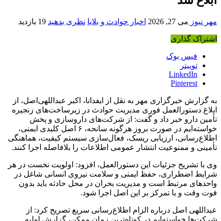
مهر نیوز
می 27, 2026
اخبار حوادث و بلایا
نظری بدهید
19 بازدید
اشتراک گذاری
فیس بوک
توییتر
LinkedIn
Pinterest
به گزارش خبرگزاری مهر به نقل از ایفدانا، اکبر عبداللهی‌اصل، از
ابلاغ دستورالعمل فوری مدیریت حوادث در زیرساخت‌های زنجیره
تأمین دارو خبر داد و گفت: از شرکت‌های داروسازی و پخش
خواسته‌ایم در صورت بروز هرگونه سانحه، ۶ اصل کلیدی ایمنی،
اطلاع‌رسانی، ارزیابی ریسک، فعال‌سازی سیستم کیفیت، هماهنگی
تأمینی و ممنوعیت انتشار عمومی اطلاعات را بلافاصله اجرا کنند.
وی با تشریح جزئیات این دستورالعمل، افزود: اولویت نخست در هر
شرایط اضطراری، حفظ ایمنی و سلامت نیروی انسانی شاغل در
واحدهای مرتبط است و مدیریت بحران در محل حادثه باید بدون
فوت وقت و با تمرکز بر این اصل اجرا شود.
عبداللهی اصل درباره الزام اطلاع‌رسانی سریع تصریح کرد: از
شرکت‌ها خواسته‌ایم در کوتاه‌ترین زمان ممکن، گزارش اولیه