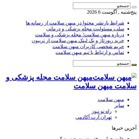
پنج‌شنبه , آگوست 6 2026
شرایط بازنشر محتوا در میهن سلامت از رسانه ها
سلب مسئولیت مجله پزشکی و درمانی
درباره میهن سلامت؛ مجله پزشکی و سلامت
خرید رپورتاژ و بک لینک میهن سلامت از تریبون
حریم شخصی کاربران میهن سلامت
تماس و ارتباط با تیم میهن سلامت
میهن سلامت مجله پزشکی و
سلامت میهن سلامت
میهن سلامت
سایر
راه نو نیوز
تهران آرت آکادمی
آخرین خبرها
علت خواب رفتن دست چیست؟