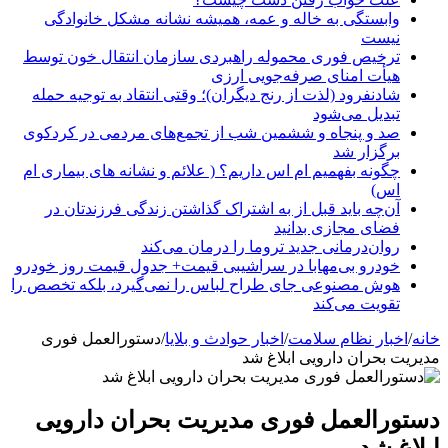
وابستگی به خاله و عمه، همیشه نشانه مشکل خانوادگی
نیست
ترخیص فوری محموله راهبردی سازمان انتقال خون توسط
هیأت امنای صرفه‌جویی ارزی
شادنفرود (لذت از رنج دیگران)؛ وقتی انتقاد به توجیه حمله
تبدیل می‌شود
صد و پنجاه‌ و ششمین شب از تجمع‌های مردمی در کردکوی
برگزار شد
چگونه بفهمیم ام اس داریم؟ ( علائم و نشانه های بیماری ام
اس)
آن‌چه باید قبل از به اشتراک گذاشتن زندگی فرزندتان در
فضای مجازی بدانید
روان‌درمانی جدید تروما را درمان می‌کند
خودرو بی‌مهابا در سراشیبی قیمت+ جدول قیمت روز خودرو
هوش مصنوعی جای طراح لباس را نمی‌گیرد، بلکه تخصص را
تقویت می‌کند
خانه
/
اخبار نظام سلامت
/
اخبار حوادث و بلایا
/
دستورالعمل فوری
مدیریت بحران دارویی ابلاغ شد
دستورالعمل فوری مدیریت بحران دارویی
ابلاغ شد