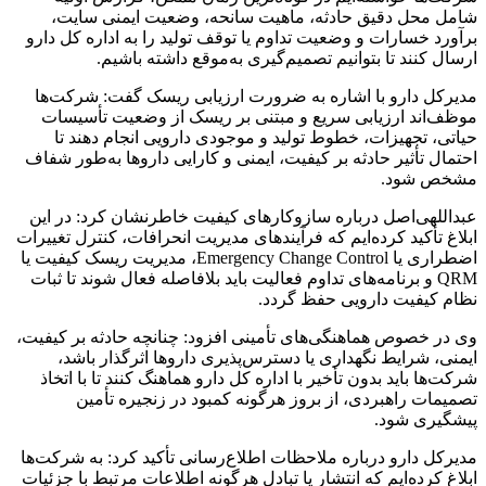
شامل محل دقیق حادثه، ماهیت سانحه، وضعیت ایمنی سایت،
برآورد خسارات و وضعیت تداوم یا توقف تولید را به اداره کل دارو
ارسال کنند تا بتوانیم تصمیم‌گیری به‌موقع داشته باشیم.
مدیرکل دارو با اشاره به ضرورت ارزیابی ریسک گفت: شرکت‌ها
موظف‌اند ارزیابی سریع و مبتنی بر ریسک از وضعیت تأسیسات
حیاتی، تجهیزات، خطوط تولید و موجودی دارویی انجام دهند تا
احتمال تأثیر حادثه بر کیفیت، ایمنی و کارایی داروها به‌طور شفاف
مشخص شود.
عبداللهی‌اصل درباره سازوکارهای کیفیت خاطرنشان کرد: در این
ابلاغ تأکید کرده‌ایم که فرآیندهای مدیریت انحرافات، کنترل تغییرات
اضطراری یا Emergency Change Control، مدیریت ریسک کیفیت یا
QRM و برنامه‌های تداوم فعالیت باید بلافاصله فعال شوند تا ثبات
نظام کیفیت دارویی حفظ گردد.
وی در خصوص هماهنگی‌های تأمینی افزود: چنانچه حادثه بر کیفیت،
ایمنی، شرایط نگهداری یا دسترس‌پذیری داروها اثرگذار باشد،
شرکت‌ها باید بدون تأخیر با اداره کل دارو هماهنگ کنند تا با اتخاذ
تصمیمات راهبردی، از بروز هرگونه کمبود در زنجیره تأمین
پیشگیری شود.
مدیرکل دارو درباره ملاحظات اطلاع‌رسانی تأکید کرد: به شرکت‌ها
ابلاغ کرده‌ایم که انتشار یا تبادل هرگونه اطلاعات مرتبط با جزئیات