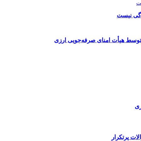
دگی نیست
توسط هیأت امنای صرفه‌جویی ارزی
ری
ات پرتکرار