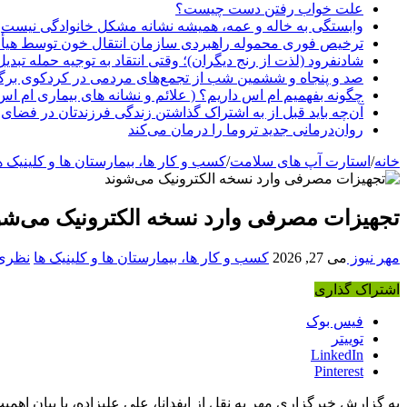
علت خواب رفتن دست چیست؟
وابستگی به خاله و عمه، همیشه نشانه مشکل خانوادگی نیست
ترخیص فوری محموله راهبردی سازمان انتقال خون توسط هیأ
شادنفرود (لذت از رنج دیگران)؛ وقتی انتقاد به توجیه حمله تبدی
صد و پنجاه‌ و ششمین شب از تجمع‌های مردمی در کردکوی برگ
چگونه بفهمیم ام اس داریم؟ ( علائم و نشانه های بیماری ام اس
آن‌چه باید قبل از به اشتراک گذاشتن زندگی فرزندتان در فضای 
روان‌درمانی جدید تروما را درمان می‌کند
خانه
/
استارت آپ های سلامت
/
کسب و کار ها، بیمارستان ها و کلینیک ه
تجهیزات مصرفی وارد نسخه الکترونیک می‌شو
مهر نیوز
می 27, 2026
کسب و کار ها، بیمارستان ها و کلینیک ها
نظری 
اشتراک گذاری
فیس بوک
توییتر
LinkedIn
Pinterest