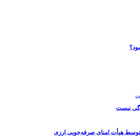
ود؟
دگی نیست
توسط هیأت امنای صرفه‌جویی ارزی