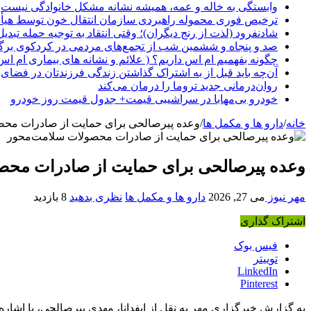
وابستگی به خاله و عمه، همیشه نشانه مشکل خانوادگی نیست
ترخیص فوری محموله راهبردی سازمان انتقال خون توسط هیأ
شادنفرود (لذت از رنج دیگران)؛ وقتی انتقاد به توجیه حمله تبدی
صد و پنجاه‌ و ششمین شب از تجمع‌های مردمی در کردکوی برگ
چگونه بفهمیم ام اس داریم؟ ( علائم و نشانه های بیماری ام اس
آن‌چه باید قبل از به اشتراک گذاشتن زندگی فرزندتان در فضای 
روان‌درمانی جدید تروما را درمان می‌کند
خودرو بی‌مهابا در سراشیبی قیمت+ جدول قیمت روز خودرو
خانه
/
دارو ها و مکمل ها
/
وعده پیرصالحی برای حمایت از صادرات مح
وعده پیرصالحی برای حمایت از صادرات محص
مهر نیوز
می 27, 2026
دارو ها و مکمل ها
نظری بدهید
8 بازدید
اشتراک گذاری
فیس بوک
توییتر
LinkedIn
Pinterest
به گزارش خبرگزاری مهر به نقل از ایفدانا، مهدی پیرصالحی، با اشا