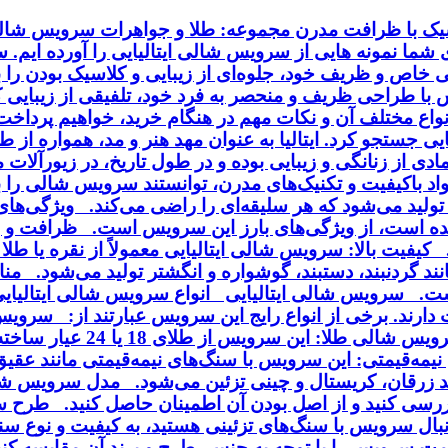
اسیک با ظرافت مدرن مجموعه: طلا و جواهرات سرویس شالی 
ای شما نمونه هایی از سرویس شالی ایتالیایی را آورده ایم.
خاص و ظریف خود، جلوه‌ای از زیبایی و کلاسیک بودن را به
ا طراحی ظریف و منحصر به فرد خود، تلفیقی از زیبایی کلا
انواع مختلف آن و نکات مهم در هنگام خرید، خواهیم پردا
ایی جستجو کرد. ایتالیا به عنوان مهد هنر و مد، همواره از
ی از زنانگی و زیبایی بوده و در طول تاریخ، در زیورآلا
مواد باکیفیت و تکنیک‌های مدرن، توانستند سرویس شالی را
ی تولید می‌شود که هر سلیقه‌ای را راضی می‌کند. ویژگی‌ه
ه است، از ویژگی‌های بارز این سرویس است. ظرافت و زی
فیت بالا: سرویس شالی ایتالیایی معمولاً از نقره یا طلا 
د گردنبند، دستبند، گوشواره و انگشتر تولید می‌شود. منا
ت. سرویس شالی ایتالیایی انواع سرویس شالی ایتالیایی :
می‌شود و با روکش طلا یا ر
یمه‌قیمتی: این سرویس با سنگ‌های نیمه‌قیمتی مانند عقی
انند زرقان، کریستال و چینی تزئین می‌شود. مدل سرویس 
رسی کنید و از اصل بودن آن اطمینان حاصل کنید. طرح 
بال سرویس با سنگ‌های تزئینی هستید، به کیفیت و نوع سن
یمت سرویس را با توجه به جنس، طرح و برند آن مقایسه ک