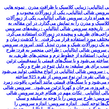
ایتالیایی: زیبایی کلاسیک با ظرافت مدرن نمونه هایی
 سرویس شالی ایتالیایی، یکی از زیورآلات محبوب و
 همراه دارد. سرویس شالی ایتالیایی، یکی از زیورآلات
سیک و مدرن را به نمایش می‌گذارد. در این مقاله، به
خت. تاریخچه سرویس شالی ایتالیایی : ریشه‌های سرویس
 طراحی‌های ظریف و پیچیده در زیورآلات استفاده می‌کرد.
ت مختلف مورد استفاده قرار می‌گرفت. با گذشت زمان و
 به یک زیورآلات شیک و مدرن تبدیل کنند. امروزه، سرویس
ای سرویس شالی ایتالیایی : طراحی منحصر به فرد: طرح
بایی: استفاده از خطوط نرم و منحنی‌های ظریف، به
ساخته می‌شود و با سنگ‌های قیمتی یا نیمه‌قیمتی تزئین
سب برای هر سلیقه: به دلیل تنوع در طرح و رنگ،
 سرویس شالی ایتالیایی در انواع مختلفی تولید می‌شود
که از نظر جنس، طرح و سنگ‌های تزئینی با هم تفاوت دارند. برخی از انواع رایج این سرویس عبارتند از: سرویس شالی نقره: این نوع سرویس از نقره 925 ساخته
ودیم آبکاری می‌شود. سرویس شالی طلا: این سرویس از طلای 18 یا 24 عیار ساخته می‌شود و با سنگ‌های قیمتی مانند الماس، یاقوت، زمرد
ق، فیروزه، مرجان و کهربا تزئین می‌شود. سرویس شالی
شالی ایتالیایی نکات مهم در هنگام خرید سرویس شالی
سرویس: طرح سرویس را با توجه به سلیقه و سبک
گ‌ها توجه کنید. اندازه سرویس: اندازه سرویس را
نید. شیک ترین مدل سرویس شالی ایتالیایی جدیدترین