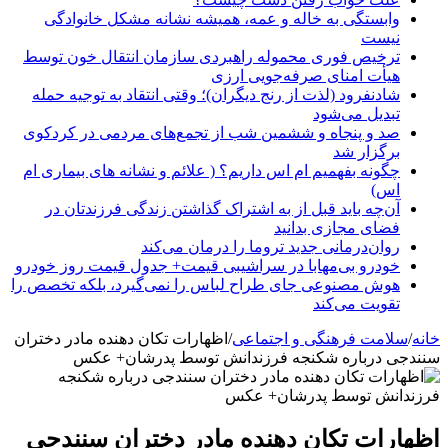
وابستگی به خاله و عمه، همیشه نشانه مشکل خانوادگی
نیست
ترخیص فوری محموله راهبردی سازمان انتقال خون توسط
هیأت امنای صرفه‌جویی ارزی
شادنفرود (لذت از رنج دیگران)؛ وقتی انتقاد به توجیه حمله
تبدیل می‌شود
صد و پنجاه‌ و ششمین شب از تجمع‌های مردمی در کردکوی
برگزار شد
چگونه بفهمیم ام اس داریم؟ ( علائم و نشانه های بیماری ام
اس)
آن‌چه باید قبل از به اشتراک گذاشتن زندگی فرزندتان در
فضای مجازی بدانید
روان‌درمانی جدید تروما را درمان می‌کند
خودرو بی‌مهابا در سراشیبی قیمت+ جدول قیمت روز خودرو
هوش مصنوعی جای طراح لباس را نمی‌گیرد، بلکه تخصص را
تقویت می‌کند
خانه
/
سلامت فرهنگی و اجتماعی
/
اظهارات تکان دهنده مادر دختران
سنندجی درباره شکنجه فرزندانش توسط پدرشان+ عکس
اظهارات تکان دهنده مادر دختران سنندجی