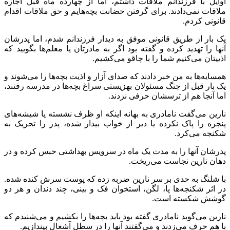
اوایل با فرزندانم ملاقات داشتم، اما از چهارده ماه قبل اجازه
ملاقات نمی‌دادند. برای گرفتن حضانت بچه‌هایم و حق ملاقات اقدام
قانونی کردم.
یک بار از طریق قانونی موفق به دیدار فرزندانم شدم، اما پدرشان
آنها را تهدید کرده و گفته بود اگر به مادرتان یا معلم‌ها بگویید که
اذییتان می‌کنیم شما را با چاقو می‌کشیم.
همسایه‌ها به من خبر دادند که صدای آزار و اذیت بچه‌ها را می‌شوند و
یک بار قبل از جنگ مسئولان بهزیستی سراغ بچه‌ها در مدرسه رفتند،
اما آنجا هم از ترسشان حرفی نزدند.
نارین می‌گفت نامادری به بهانه اینکه او ظرف نشسته یا شیشه‌های
پنجره را پاک نکرده یا دیر از خواب بیدار شده، پدر را تحریک به
شکنجه می‌کرد.
پدرشان آنها را به مدت یک ماه در سرویس بهداشتی حبس کرده و در
دهان نارین نجاست می‌ریخت.
با شلنگ به حدی بر سر نارین ضربه زده که پوست سرش کنده شده.
در اثر شکنجه‌ها پا، لگن، استخوان فک و بینی، چند دندان و هر دو
گوشش شکسته است.
نارین می‌گوید نامادری گفته بود باید بچه‌ها را بکشیم و می‌شنیدم که
با هم حرف می‌زدند و می‌گفتند آنها را در سطل آشغال بیندازیم.