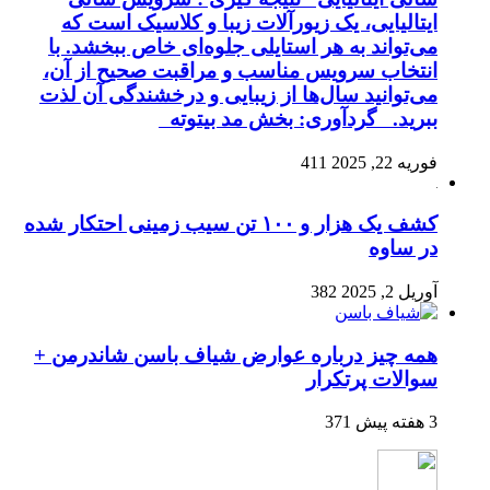
ایتالیایی، یک زیورآلات زیبا و کلاسیک است که
می‌تواند به هر استایلی جلوه‌ای خاص ببخشد. با
انتخاب سرویس مناسب و مراقبت صحیح از آن،
می‌توانید سال‌ها از زیبایی و درخشندگی آن لذت
ببرید. گردآوری: بخش مد بیتوته
فوریه 22, 2025
411
کشف یک هزار و ۱۰۰ تن سیب زمینی احتکار شده
در ساوه
آوریل 2, 2025
382
همه چیز درباره عوارض شیاف باسن شاندرمن +
سوالات پرتکرار
3 هفته پیش
371