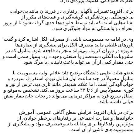
نظارت خانوادگی، اهمیت ویژه‌ای دارد.
براتی افزود: تغییرات ناگهانی رفتاری در فرزندان مانند بی‌خوابی،
بی‌حوصلگی، پرخاشگری، گوشه‌گیری و غیبت‌های مکرر از
نشانه‌هایی است که باید توسط خانواده‌ها جدی گرفته شود تا از بروز
انحراف و وابستگی به مواد جلوگیری شود.
وی در ادامه به مسمومیت ناشی از مصرف الکل اشاره کرد و گفت:
باورهای غلطی مانند مصرف الکل برای پیشگیری از بیماری‌ها
به‌ویژه در دوران کرونا، می‌تواند منجر به فاجعه شود. متانول که در
مشروبات الکلی دست‌ساز یا صنعتی وجود دارد، بسیار سمی است و
حتی مقدار کمی از آن می‌تواند باعث نابینایی یا مرگ شود.
عضو هیئت علمی دانشگاه توضیح داد: علائم اولیه مسمومیت با
متانول معمولاً در چند ساعت اول شامل تهوع، استفراغ، سردرد و
خواب‌آلودگی است، اما علائم شدیدتر مانند تاری دید، ترس از نور و
کوری معمولاً پس از ۶ تا ۲۴ ساعت بروز می‌کند. تشخیص به‌موقع و
انتقال سریع فرد به مراکز درمانی می‌تواند در نجات جان بیمار نقش
حیاتی داشته باشد.
براتی در پایان افزود: افزایش سطح آگاهی عمومی، آموزش
خانواده‌ها، و نظارت اجتماعی بر رفتارهای پرخطر جوانان، از
مؤثرترین راهکارها برای مقابله با سوءمصرف مواد و پیشگیری از
مسمومیت‌های ناشی از آن است.