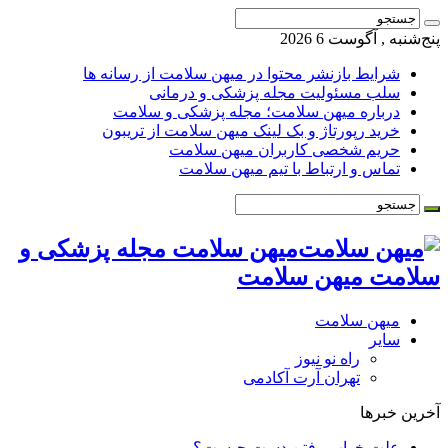
پنج‌شنبه , آگوست 6 2026
شرایط بازنشر محتوا در میهن سلامت از رسانه ها
سلب مسئولیت مجله پزشکی و درمانی
درباره میهن سلامت؛ مجله پزشکی و سلامت
خرید رپورتاژ و بک لینک میهن سلامت از تریبون
حریم شخصی کاربران میهن سلامت
تماس و ارتباط با تیم میهن سلامت
میهن سلامت مجله پزشکی و
سلامت میهن سلامت
میهن سلامت
سایر
راه نو نیوز
تهران آرت آکادمی
آخرین خبرها
علت خواب رفتن دست چیست؟