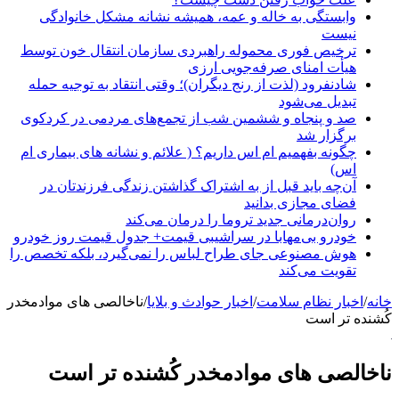
وابستگی به خاله و عمه، همیشه نشانه مشکل خانوادگی
نیست
ترخیص فوری محموله راهبردی سازمان انتقال خون توسط
هیأت امنای صرفه‌جویی ارزی
شادنفرود (لذت از رنج دیگران)؛ وقتی انتقاد به توجیه حمله
تبدیل می‌شود
صد و پنجاه‌ و ششمین شب از تجمع‌های مردمی در کردکوی
برگزار شد
چگونه بفهمیم ام اس داریم؟ ( علائم و نشانه های بیماری ام
اس)
آن‌چه باید قبل از به اشتراک گذاشتن زندگی فرزندتان در
فضای مجازی بدانید
روان‌درمانی جدید تروما را درمان می‌کند
خودرو بی‌مهابا در سراشیبی قیمت+ جدول قیمت روز خودرو
هوش مصنوعی جای طراح لباس را نمی‌گیرد، بلکه تخصص را
تقویت می‌کند
خانه
/
اخبار نظام سلامت
/
اخبار حوادث و بلایا
/
ناخالصی های موادمخدر
کُشنده تر است
ناخالصی های موادمخدر کُشنده تر است