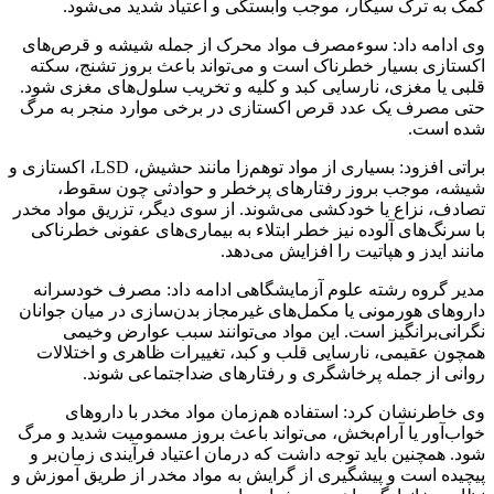
کمک به ترک سیگار، موجب وابستگی و اعتیاد شدید می‌شود.
وی ادامه داد: سوءمصرف مواد محرک از جمله شیشه و قرص‌های
اکستازی بسیار خطرناک است و می‌تواند باعث بروز تشنج، سکته
قلبی یا مغزی، نارسایی کبد و کلیه و تخریب سلول‌های مغزی شود.
حتی مصرف یک عدد قرص اکستازی در برخی موارد منجر به مرگ
شده است.
براتی افزود: بسیاری از مواد توهم‌زا مانند حشیش، LSD، اکستازی و
شیشه، موجب بروز رفتارهای پرخطر و حوادثی چون سقوط،
تصادف، نزاع یا خودکشی می‌شوند. از سوی دیگر، تزریق مواد مخدر
با سرنگ‌های آلوده نیز خطر ابتلاء به بیماری‌های عفونی خطرناکی
مانند ایدز و هپاتیت را افزایش می‌دهد.
مدیر گروه رشته علوم آزمایشگاهی ادامه داد: مصرف خودسرانه
داروهای هورمونی یا مکمل‌های غیرمجاز بدن‌سازی در میان جوانان
نگرانی‌برانگیز است. این مواد می‌توانند سبب عوارض وخیمی
همچون عقیمی، نارسایی قلب و کبد، تغییرات ظاهری و اختلالات
روانی از جمله پرخاشگری و رفتارهای ضداجتماعی شوند.
وی خاطرنشان کرد: استفاده هم‌زمان مواد مخدر با داروهای
خواب‌آور یا آرام‌بخش، می‌تواند باعث بروز مسمومیت شدید و مرگ
شود. همچنین باید توجه داشت که درمان اعتیاد فرآیندی زمان‌بر و
پیچیده است و پیشگیری از گرایش به مواد مخدر از طریق آموزش و