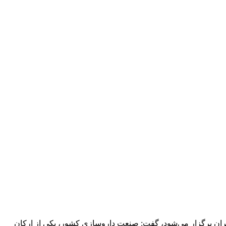
یع وابسته که در مصلای امام خمینی تهران برگزار می‌شود، گفت: صنعت داروسازی کشور، یکی از ارکان