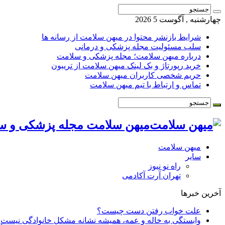
چهارشنبه , آگوست 5 2026
شرایط بازنشر محتوا در میهن سلامت از رسانه ها
سلب مسئولیت مجله پزشکی و درمانی
درباره میهن سلامت؛ مجله پزشکی و سلامت
خرید رپورتاژ و بک لینک میهن سلامت از تریبون
حریم شخصی کاربران میهن سلامت
تماس و ارتباط با تیم میهن سلامت
میهن سلامت مجله پزشکی و س
میهن سلامت
سایر
راه نو نیوز
تهران آرت آکادمی
آخرین خبرها
علت خواب رفتن دست چیست؟
وابستگی به خاله و عمه، همیشه نشانه مشکل خانوادگی نیست