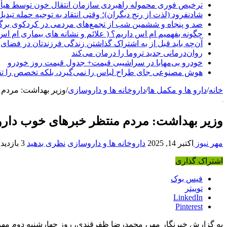
ترخیص فوری محموله راهبردی سازمان انتقال خون توسط هیأ
شادنفرود (لذت از رنج دیگران)؛ وقتی انتقاد به توجیه حمله تبدی
صد و پنجاه‌ و ششمین شب از تجمع‌های مردمی در کردکوی برگ
چگونه بفهمیم ام اس داریم؟ ( علائم و نشانه های بیماری ام اس
آن‌چه باید قبل از به اشتراک گذاشتن زندگی فرزندتان در فضای 
روان‌درمانی جدید تروما را درمان می‌کند
خودرو بی‌مهابا در سراشیبی قیمت+ جدول قیمت روز خودرو
هوش مصنوعی جای طراح لباس را نمی‌گیرد، بلکه تخصص را تق
خانه
/
دارو ها و مکمل ها
/
داروخانه ها و داروسازی
/
وزیر بهداشت: مردم 
وزیر بهداشت: مردم منتظر خبرهای خوب دارو
مهر نیوز
اکتبر 14, 2025
داروخانه ها و داروسازی
نظری بدهید
3 بازدید
اشتراک گذاری
فیس بوک
توییتر
LinkedIn
Pinterest