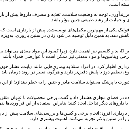
بسته است.
ن فرزندآوری، توجه به وضعیت سلامت، تغذیه و مصرف داروها پیش از ب
ی و حمایت از رشد طبیعی جنین مؤثر باشد.
یدفولیک یکی از مهم‌ترین مکمل‌های توصیه‌شده پیش از بارداری اس
اهش دهد. به همین دلیل توصیه می‌شود زنان در سنین باروری، به‌ویژ
وی خاطرنشان کرد: علاوه بر اسیدفولیک، بررسی وضعیت آهن، ویتامینD، ید و کلسیم نیز اهمیت دارد، زیرا 
خی ویتامین‌ها و مواد معدنی نیز ممکن است با عوارضی همراه باشد.
داری اظهار کرد: در افراد مبتلا به بیماری‌هایی مانند دیابت، فشار خون
، تنظیم دوز یا پایش دقیق‌تر دارند و هرگونه تغییر در روند درمان باید
ورت با پزشک می‌تواند سلامت مادر و جنین را به خطر بیندازد؛ از ای
ه در فضای مجازی هشدار داد و گفت: برخی محصولات با عنوان «تقویت
 داروهای دیگر تداخل ایجاد کنند؛ بنابراین استفاده از این فرآورده‌ها
بارداری افزود: انجام برخی واکسن‌ها و بررسی‌های سلامت پیش از بارد
 را در سنین بالاتر تجربه می‌کنند، اهمیت بیشتری دارد.
ی، بخش مهمی از مراقبت‌های سلامت مادر و جنین است و مصرف صحیح مک