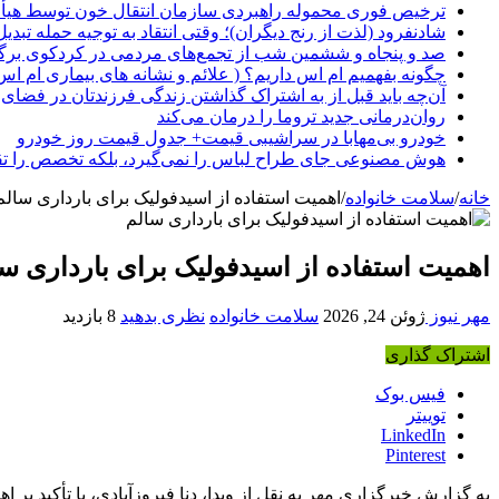
ترخیص فوری محموله راهبردی سازمان انتقال خون توسط هیأ
شادنفرود (لذت از رنج دیگران)؛ وقتی انتقاد به توجیه حمله تبدی
صد و پنجاه‌ و ششمین شب از تجمع‌های مردمی در کردکوی برگ
چگونه بفهمیم ام اس داریم؟ ( علائم و نشانه های بیماری ام اس
آن‌چه باید قبل از به اشتراک گذاشتن زندگی فرزندتان در فضای 
روان‌درمانی جدید تروما را درمان می‌کند
خودرو بی‌مهابا در سراشیبی قیمت+ جدول قیمت روز خودرو
هوش مصنوعی جای طراح لباس را نمی‌گیرد، بلکه تخصص را تق
خانه
/
سلامت خانواده
/
اهمیت استفاده از اسیدفولیک برای بارداری سالم
اهمیت استفاده از اسیدفولیک برای بارداری س
مهر نیوز
ژوئن 24, 2026
سلامت خانواده
نظری بدهید
8 بازدید
اشتراک گذاری
فیس بوک
توییتر
LinkedIn
Pinterest
به گزارش خبرگزاری مهر به نقل از وبدا، دنا فیروزآبادی، با تأکید ب