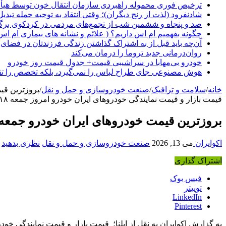
ترخیص فوری محموله راهبردی سازمان انتقال خون توسط هیأ
شادنفرود (لذت از رنج دیگران)؛ وقتی انتقاد به توجیه حمله تبدی
صد و پنجاه‌ و ششمین شب از تجمع‌های مردمی در کردکوی برگ
چگونه بفهمیم ام اس داریم؟ ( علائم و نشانه های بیماری ام اس
آن‌چه باید قبل از به اشتراک گذاشتن زندگی فرزندتان در فضای 
روان‌درمانی جدید تروما را درمان می‌کند
خودرو بی‌مهابا در سراشیبی قیمت+ جدول قیمت روز خودرو
هوش مصنوعی جای طراح لباس را نمی‌گیرد، بلکه تخصص را تق
خانه
/
سلامت و ترافیک
/
صنعت خودروسازی و حمل و نقل
/
بروزترین قیمت خ
قیمت بازار و قیمت نمایندگی خودرو‌های ایران خودرو امروز جمعه ۱۸ اردیبهشت ۱۴۰۵ را در جدول زیر مشاهده نمایید.
بروزترین قیمت خودرو‌های ایران خودرو جمعه ۱۸ اردیبهشت ۴۰۵
اکوایران
می 13, 2026
صنعت خودروسازی و حمل و نقل
نظری بدهید
اشتراک گذاری
فیس بوک
توییتر
LinkedIn
Pinterest
به گزارش اکوایران به نقل از ایلنا؛
قیمت بازار و قیمت نمایندگی خودرو‌های ایران خودرو امروز 