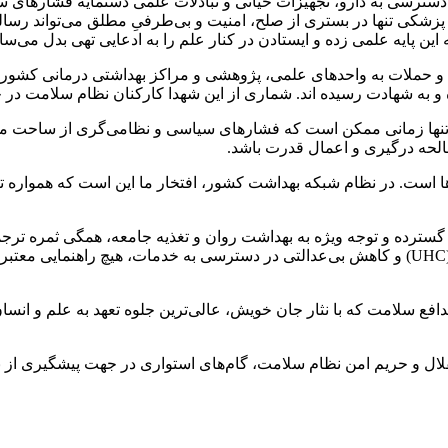
 که دسترسی به دارو، تجهیزات حیاتی و تبادلات علمی دستمایه فشارهای 
زشکی تنها در بستری از صلح، امنیت و بی‌طرفیِ مطلق می‌تواند رسالت 
ن پایه علمی زده و ایستادن در کنار علم را به ادعایی تهی بدل می‌ساز
 حملات به واحدهای علمی، پژوهشی و مراکز بهداشتی درمانی کشور از 
به شهادت رسیده اند. شماری از این شهدا کارکنان نظام سلامت در حین
علم» تنها زمانی ممکن است که فشارهای سیاسی و نظامی‌گری از ساحت
لحه درگیری‌ و اعمال قدرت‌ باشد.
ها است. در نظام شبکه بهداشت کشور، افتخار ما این است که همواره تلا
 گسترده و توجه ویژه به بهداشت روان و تغذیه جامعه، همگی ثمره ترج
(PHC) است. ما بر این باوریم که برای تحقق پوشش همگانی سلامت (UHC) و کاهش بی‌عدالتی در دسترس
افع سلامت که با نثار جان خویش، عالی‌ترین جلوه تعهد به علم و انسا
قلال و حریم امن نظام سلامت، گام‌های استواری در جهت پیشگیری از بی