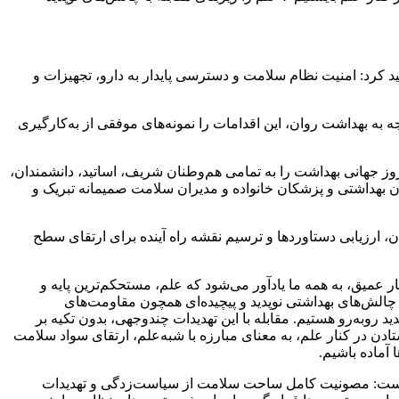
 کرد: امنیت نظام سلامت و دسترسی پایدار به دارو، تجهیزات و
به بهداشت روان، این اقدامات را نمونه‌های موفقی از به‌کارگیری
آمده است: «بسم الله الرحمن الرحیم «یا مَنْ اِسْمُهُ دَوآءٌ وَ ذِکْرُهُ شِفآءٌ» فرا رسیدن ۱۷ فروردین ماه (۷ آوریل)، روز جهانی بهداشت را به تمامی هم‌وطنان شریف، اساتید، دانشمندان،
 بهداشتی و پزشکان خانواده و مدیران سلامت صمیمانه تبریک و
ارزیابی دستاوردها و ترسیم نقشه راه آینده برای ارتقای سطح
 عمیق، به همه ما یادآور می‌شود که علم، مستحکم‌ترین پایه و
چالش‌های بهداشتی نوپدید و پیچیده‌ای همچون مقاومت‌های
ید روبه‌رو هستیم. مقابله با این تهدیدات چندوجهی، بدون تکیه بر
گذاری‌های مبتنی بر شواهد (Evidence-based policy) امکان‌پذیر نخواهد بود. ایستادن در کنار علم، به معنای مبارزه با شبه‌علم، ارتقای سواد سلامت
آماده باشیم.
سی است: مصونیت کامل ساحت سلامت از سیاست‌زدگی و تهدیدات