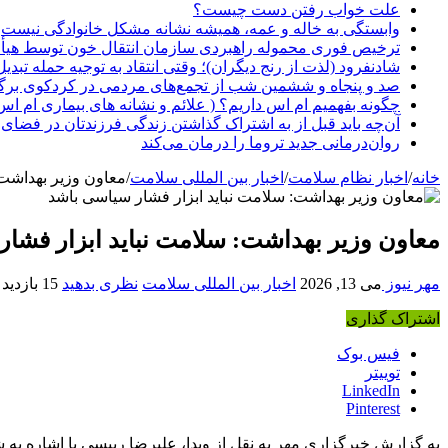
علت خواب رفتن دست چیست؟
وابستگی به خاله و عمه، همیشه نشانه مشکل خانوادگی نیست
ترخیص فوری محموله راهبردی سازمان انتقال خون توسط هیأ
شادنفرود (لذت از رنج دیگران)؛ وقتی انتقاد به توجیه حمله تبدی
صد و پنجاه‌ و ششمین شب از تجمع‌های مردمی در کردکوی برگ
چگونه بفهمیم ام اس داریم؟ ( علائم و نشانه های بیماری ام اس
آن‌چه باید قبل از به اشتراک گذاشتن زندگی فرزندتان در فضای 
روان‌درمانی جدید تروما را درمان می‌کند
خانه
/
اخبار نظام سلامت
/
اخبار بین المللی سلامت
/
معاون وزیر بهداشت:
معاون وزیر بهداشت: سلامت نباید ابزار فشا
مهر نیوز
می 13, 2026
اخبار بین المللی سلامت
نظری بدهید
15 بازدید
اشتراک گذاری
فیس بوک
توییتر
LinkedIn
Pinterest
به گزارش خبرگزاری مهر به نقل از وبدا، علیرضا رییسی با اشاره به ش