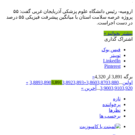
ارومیه- رئیس دانشگاه علوم پزشکی آذربایجان غربی گفت: ۵۵
پروژه عرصه سلامت استان با میانگین پیشرفت فیزیکی ۵۵ درصد
در دست اجراست.
بیشتر بخوانید »
اشتراک گذاری
فیس بوک
توییتر
LinkedIn
Pinterest
برگه 3,891 از 4,320
«
اولین
...
3,880
3,870
3,860
«
3,893
3,892
3,891
3,890
3,889
»
3,920
3,910
3,900
...
آخرین »
تازه
پرخواننده
نظرها
برچسب ها