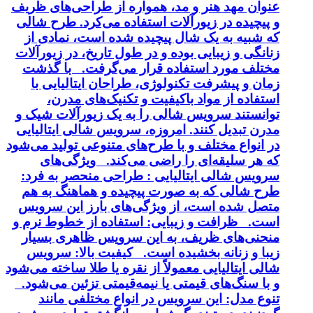
عنوان مهد هنر و مد، همواره از طراحی‌های ظریف
و پیچیده در زیورآلات استفاده می‌کرد. طرح شالی
که شبیه به یک شال پیچیده شده است، نمادی از
زنانگی و زیبایی بوده و در طول تاریخ، در زیورآلات
مختلف مورد استفاده قرار می‌گرفت. با گذشت
زمان و پیشرفت تکنولوژی، طراحان ایتالیایی با
استفاده از مواد باکیفیت و تکنیک‌های مدرن،
توانستند سرویس شالی را به یک زیورآلات شیک و
مدرن تبدیل کنند. امروزه، سرویس شالی ایتالیایی
در انواع مختلف و با طرح‌های متنوعی تولید می‌شود
که هر سلیقه‌ای را راضی می‌کند. ویژگی‌های
سرویس شالی ایتالیایی : طراحی منحصر به فرد:
طرح شالی که به صورت پیچیده و هماهنگ به هم
متصل شده است، از ویژگی‌های بارز این سرویس
است. ظرافت و زیبایی: استفاده از خطوط نرم و
منحنی‌های ظریف، به این سرویس ظاهری بسیار
زیبا و زنانه بخشیده است. کیفیت بالا: سرویس
شالی ایتالیایی معمولاً از نقره یا طلا ساخته می‌شود
و با سنگ‌های قیمتی یا نیمه‌قیمتی تزئین می‌شود.
تنوع مدل: این سرویس در انواع مختلفی مانند