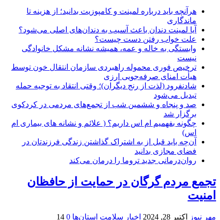
هرآنچه باید درباره لمینت و کامپوزیت بدانید؛ از هزینه تا
ماندگاری
آیا لمینت دندان باعث آسیب به دندان‌های اصلی می‌شود؟
علت خواب رفتن دست چیست؟
وابستگی به خاله و عمه، همیشه نشانه مشکل خانوادگی
نیست
ترخیص فوری محموله راهبردی سازمان انتقال خون توسط
هیأت امنای صرفه‌جویی ارزی
شادنفرود (لذت از رنج دیگران)؛ وقتی انتقاد به توجیه حمله
تبدیل می‌شود
صد و پنجاه‌ و ششمین شب از تجمع‌های مردمی در کردکوی
برگزار شد
چگونه بفهمیم ام اس داریم؟ ( علائم و نشانه های بیماری ام
اس)
آن‌چه باید قبل از به اشتراک گذاشتن زندگی فرزندتان در
فضای مجازی بدانید
روان‌درمانی جدید تروما را درمان می‌کند
تجمع مردم گرگان در حمایت از حافظان
امنیت
مهر نیوز
اکتبر 28, 2024
اخبار سلامت استان‌ها
0
14