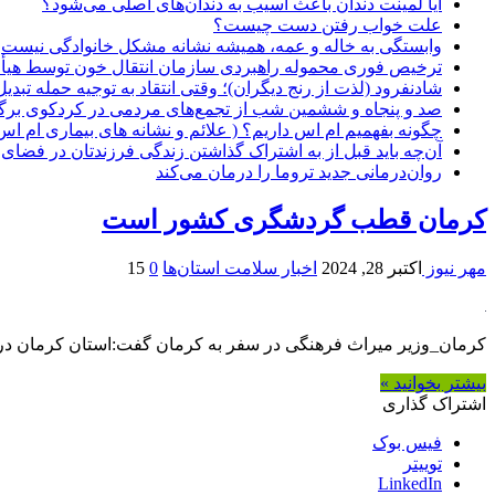
آیا لمینت دندان باعث آسیب به دندان‌های اصلی می‌شود؟
علت خواب رفتن دست چیست؟
وابستگی به خاله و عمه، همیشه نشانه مشکل خانوادگی نیست
ترخیص فوری محموله راهبردی سازمان انتقال خون توسط هیأ
شادنفرود (لذت از رنج دیگران)؛ وقتی انتقاد به توجیه حمله تبدی
صد و پنجاه‌ و ششمین شب از تجمع‌های مردمی در کردکوی برگ
چگونه بفهمیم ام اس داریم؟ ( علائم و نشانه های بیماری ام اس
آن‌چه باید قبل از به اشتراک گذاشتن زندگی فرزندتان در فضای 
روان‌درمانی جدید تروما را درمان می‌کند
کرمان قطب گردشگری کشور است
مهر نیوز
اکتبر 28, 2024
اخبار سلامت استان‌ها
0
15
کرمان_وزیر میراث فرهنگی در سفر به کرمان گفت:استان کرمان در 
بیشتر بخوانید »
اشتراک گذاری
فیس بوک
توییتر
LinkedIn