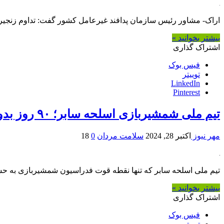
اراک- مشاور رئیس سازمان پدافند غیرعامل کشور گفت: تداوم زنجیره 
بیشتر بخوانید »
اشتراک گذاری
فیس بوک
توییتر
LinkedIn
Pinterest
تیم ملی شمشیربازی اسلحه سابر؛ ۹۰ روز بدون سرمربی
مهر نیوز
اکتبر 28, 2024
سلامت مردان
0
18
تیم ملی اسلحه سابر که تنها نقطه قوت فدراسیون شمشیربازی به حساب می‌آید از ۹۰ روز پیش بدون سرمربی است و با این شرایط در آستانه اعزام به یکی از رویدادهای 
بیشتر بخوانید »
اشتراک گذاری
فیس بوک