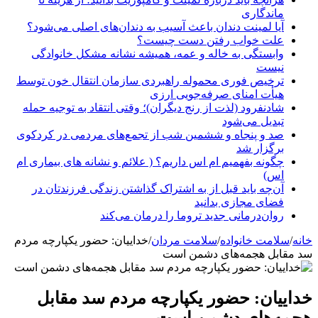
ماندگاری
آیا لمینت دندان باعث آسیب به دندان‌های اصلی می‌شود؟
علت خواب رفتن دست چیست؟
وابستگی به خاله و عمه، همیشه نشانه مشکل خانوادگی
نیست
ترخیص فوری محموله راهبردی سازمان انتقال خون توسط
هیأت امنای صرفه‌جویی ارزی
شادنفرود (لذت از رنج دیگران)؛ وقتی انتقاد به توجیه حمله
تبدیل می‌شود
صد و پنجاه‌ و ششمین شب از تجمع‌های مردمی در کردکوی
برگزار شد
چگونه بفهمیم ام اس داریم؟ ( علائم و نشانه های بیماری ام
اس)
آن‌چه باید قبل از به اشتراک گذاشتن زندگی فرزندتان در
فضای مجازی بدانید
روان‌درمانی جدید تروما را درمان می‌کند
خانه
/
سلامت خانواده
/
سلامت مردان
/
خداییان: حضور یکپارچه مردم
سد مقابل هجمه‌های دشمن است
خداییان: حضور یکپارچه مردم سد مقابل
هجمه‌های دشمن است