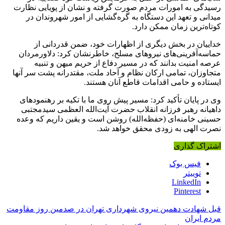
رسیدگی به امورات مردم صورت گرفته و نشان از پویایی نظارت
میدانی و تعهد این دستگاه به گره‌گشایی از امور شهروندان در
کوتاه‌ترین زمان ممکن دارد.
خداییان در بخش دیگری از اظهارات خود، ضمن قدردانی از
حماسه‌آفرینی‌های نیروهای مسلح، خاطرنشان کرد: دلاورمردان
عرصه امنیت بدانند که در مسیر دفاع از حریم میهن و تنبیه
متجاوزان، تمامی ارکان نظام و آحاد ملت، مقتدرانه پشت سر آنها
ایستاده و حامی اقدامات قاطع آنان هستند.
وی در پایان تأکید کرد: مسیر پیش روی ما با تکیه بر رهنمودهای
داهیانه رهبر فرزانه انقلاب حضرت آیت‌الله العظمی سیدمجتبی
حسینی خامنه‌ای (حفظه‌الله) روشن است و یقین داریم که وعده
نصرت الهی به زودی محقق خواهد شد.
اشتراک گذاری
فیس بوک
توییتر
LinkedIn
Pinterest
قبل
شهادت دهمین نیروی شهرداری تهران در صدمین روز مقاومت
مردم ایران