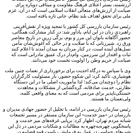
ارزشمند، بستر اعتلای فرهنگ مقاومت و میثاقی دوباره برای
صیانت از ارزش‌های متعالی انقلاب اسلامی است که در آن، عزم
ملی برای تحقق اهداف بلند نظام، جانی تازه یافته است.
رئیس سازمان بازرسی کل کشور با تمجید ویژه از نقش‌آفرینی
راهبردی زنان در این ایام، یادآور شد: در کنار مشارکت همگانی،
حضور آگاهانه بانوان این مرز و بوم، برگی زرین در تاریخ معاصر
ورق زد. شیرزنانی که با صلابت و در حالی که آغوش‌شان مأمن
نسل‌های آینده است، در کنار مردان به میدان آمدند تا اعلام کنند
ثبات و اقتدار این سرزمین، وام‌دار درک عمیق مادرانی است که
صیانت از حریم وطن را اولویت نخست خود می‌دانند.
وی با سپاس به درگاه احدیت برای برخورداری از نعمات چنین ملت
هوشیاری، تأکید کرد: این شکوه حضور، بار مسئولیت کارگزاران
نظام را دوچندان می‌کند؛ لذا مأموریت اصلی ما در این دستگاه
نظارتی، خدمت صادقانه، گره‌گشایی از مشکلات و مجاهدت
خستگی‌ناپذیر برای مردمی است که به معنای واقعی کلمه،
ولی‌نعمتان ما هستند.
رئیس سازمان بازرسی در ادامه، با تجلیل از حضور جهادی مدیران و
بازرسان در «میز خدمت» این سازمان مستقر در مسیر تجمعات
شبانه مردم تهران، اظهار کرد: برپایی غرفه‌های میز خدمت و
پاسخگویی چهره‌به‌چهره به مطالبات و شکایات مردمی در دل این
شب‌های حماسی در عمل به فرمایش ریاست قوه قضاییه در