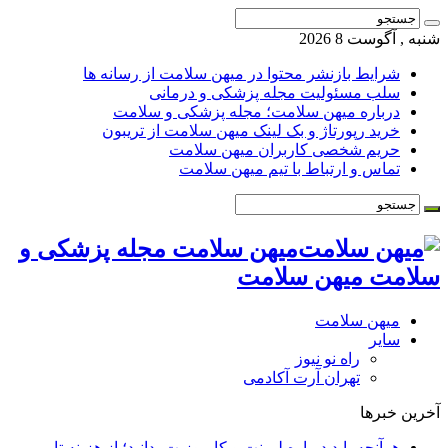
شنبه , آگوست 8 2026
شرایط بازنشر محتوا در میهن سلامت از رسانه ها
سلب مسئولیت مجله پزشکی و درمانی
درباره میهن سلامت؛ مجله پزشکی و سلامت
خرید رپورتاژ و بک لینک میهن سلامت از تریبون
حریم شخصی کاربران میهن سلامت
تماس و ارتباط با تیم میهن سلامت
میهن سلامت مجله پزشکی و
سلامت میهن سلامت
میهن سلامت
سایر
راه نو نیوز
تهران آرت آکادمی
آخرین خبرها
هرآنچه باید درباره لمینت و کامپوزیت بدانید؛ از هزینه تا