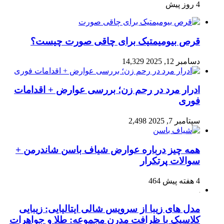
4 روز پیش
قرص بیومیمتیک برای چاقی صورت چیست؟
دسامبر 12, 2025
14,329
ادرار مرد در رحم زن؛ بررسی عوارض + اقدامات
فوری
سپتامبر 7, 2025
2,498
همه چیز درباره عوارض شیاف باسن شاندرمن +
سوالات پرتکرار
4 هفته پیش
464
مدل های زیبا از سرویس شالی ایتالیایی: زیبایی
کلاسیک با ظرافت مدرن مجموعه: طلا و جواهرات