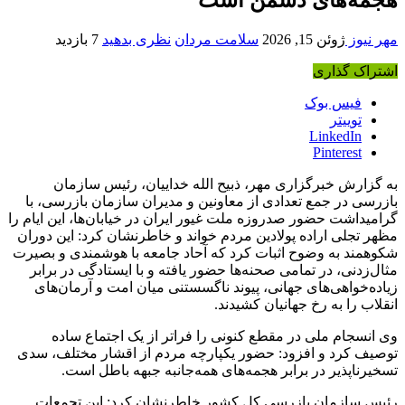
مهر نیوز
ژوئن 15, 2026
سلامت مردان
نظری بدهید
7 بازدید
اشتراک گذاری
فیس بوک
توییتر
LinkedIn
Pinterest
به گزارش خبرگزاری مهر، ذبیح الله خداییان، رئیس سازمان
بازرسی در جمع تعدادی از معاونین و مدیران سازمان بازرسی، با
گرامیداشت حضور صدروزه ملت غیور ایران در خیابان‌ها، این ایام را
مظهر تجلی اراده پولادین مردم خواند و خاطرنشان کرد: این دوران
شکوهمند به وضوح اثبات کرد که آحاد جامعه با هوشمندی و بصیرت
مثال‌زدنی، در تمامی صحنه‌ها حضور یافته و با ایستادگی در برابر
زیاده‌خواهی‌های جهانی، پیوند ناگسستنی میان امت و آرمان‌های
انقلاب را به رخ جهانیان کشیدند.
وی انسجام ملی در مقطع کنونی را فراتر از یک اجتماع ساده
توصیف کرد و افزود: حضور یکپارچه مردم از اقشار مختلف، سدی
تسخیرناپذیر در برابر هجمه‌های همه‌جانبه جبهه باطل است.
رئیس سازمان بازرسی کل کشور خاطرنشان کرد: این تجمعات