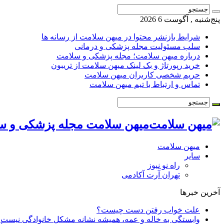
پنج‌شنبه , آگوست 6 2026
شرایط بازنشر محتوا در میهن سلامت از رسانه ها
سلب مسئولیت مجله پزشکی و درمانی
درباره میهن سلامت؛ مجله پزشکی و سلامت
خرید رپورتاژ و بک لینک میهن سلامت از تریبون
حریم شخصی کاربران میهن سلامت
تماس و ارتباط با تیم میهن سلامت
میهن سلامت مجله پزشکی و س
میهن سلامت
سایر
راه نو نیوز
تهران آرت آکادمی
آخرین خبرها
علت خواب رفتن دست چیست؟
وابستگی به خاله و عمه، همیشه نشانه مشکل خانوادگی نیست