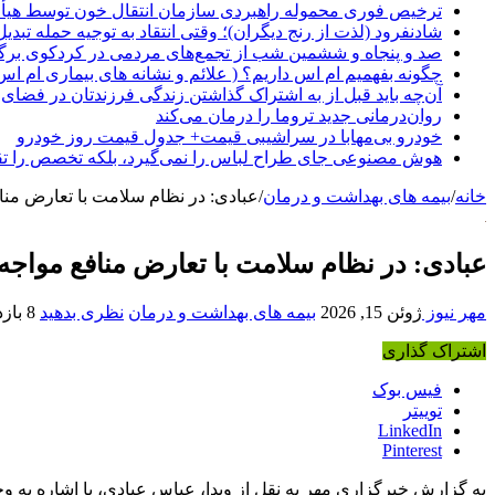
ترخیص فوری محموله راهبردی سازمان انتقال خون توسط هیأ
شادنفرود (لذت از رنج دیگران)؛ وقتی انتقاد به توجیه حمله تبدی
صد و پنجاه‌ و ششمین شب از تجمع‌های مردمی در کردکوی برگ
چگونه بفهمیم ام اس داریم؟ ( علائم و نشانه های بیماری ام اس
آن‌چه باید قبل از به اشتراک گذاشتن زندگی فرزندتان در فضای 
روان‌درمانی جدید تروما را درمان می‌کند
خودرو بی‌مهابا در سراشیبی قیمت+ جدول قیمت روز خودرو
هوش مصنوعی جای طراح لباس را نمی‌گیرد، بلکه تخصص را تق
خانه
/
بیمه های بهداشت و درمان
/
عبادی: در نظام سلامت با تعارض مناف
عبادی: در نظام سلامت با تعارض منافع مواجه 
مهر نیوز
ژوئن 15, 2026
بیمه های بهداشت و درمان
نظری بدهید
8 بازدید
اشتراک گذاری
فیس بوک
توییتر
LinkedIn
Pinterest
به گزارش خبرگزاری مهر به نقل از وبدا، عباس عبادی، با اشاره به وج