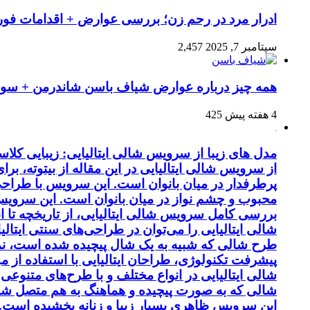
ادرار مرد در رحم زن؛ بررسی عوارض + اقدامات فو
سپتامبر 7, 2025
2,457
همه چیز درباره عوارض شیاف باسن شاندرمن + سوال
4 هفته پیش
425
مدل های زیبا از سرویس شالی ایتالیایی: زیبایی کل
از سرویس شالی ایتالیایی در این مقاله از بیتوته، بر
پرطرفدار در میان بانوان است. این سرویس با طراحی 
محبوب و چشم نواز در میان بانوان است. این سرویس ب
بررسی کامل سرویس شالی ایتالیایی، از تاریخچه تا 
شالی ایتالیایی را می‌توان در طراحی‌های سنتی ایتالی
طرح شالی که شبیه به یک شال پیچیده شده است، نماد
پیشرفت تکنولوژی، طراحان ایتالیایی با استفاده از 
شالی ایتالیایی در انواع مختلف و با طرح‌های متنوع
شالی که به صورت پیچیده و هماهنگ به هم متصل شد
این سرویس ظاهری بسیار زیبا و زنانه بخشیده است. کی