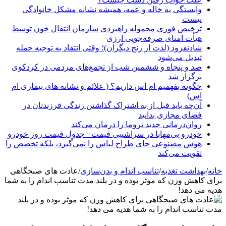
وابستگی به خاله و عمه، همیشه نشانه مشکل خانوادگی
نیست
ترخیص فوری محموله راهبردی سازمان انتقال خون توسط
هیأت امنای صرفه‌جویی ارزی
شادنفرود (لذت از رنج دیگران)؛ وقتی انتقاد به توجیه حمله
تبدیل می‌شود
صد و پنجاه‌ و ششمین شب از تجمع‌های مردمی در کردکوی
برگزار شد
چگونه بفهمیم ام اس داریم؟ ( علائم و نشانه های بیماری ام
اس)
آن‌چه باید قبل از به اشتراک گذاشتن زندگی فرزندتان در
فضای مجازی بدانید
روان‌درمانی جدید تروما را درمان می‌کند
خودرو بی‌مهابا در سراشیبی قیمت+ جدول قیمت روز خودرو
هوش مصنوعی جای طراح لباس را نمی‌گیرد، بلکه تخصص را
تقویت می‌کند
خانه
/
بهداشت تغذیه
/
تناسب اندام و بدن‌سازی
/
عادت های صبحگاهی
برای کاهش وزن که موثر بوده و در بلند مدت تناسب اندام را به شما
هدیه می دهد!