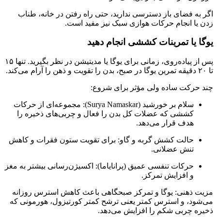
اگر به فضای باز دسترسی ندارید، حتی راه رفتن در خانه، طناب
زدن یا انجام حرکات هوازی سبک نیز مفید است.
یوگا یا تمرینات کششی انجام دهید
پس از پیاده‌روی، زمانی برای یوگا یا مدیتیشن در نظر بگیرید. تنها ۱۵
تا ۲۰ دقیقه تمرین یوگا در صبح، بدن را تقویت و ذهن را آرام می‌کند.
چند حرکت ساده ولی مؤثر برای شروع:
سلام بر خورشید (Surya Namaskar): مجموعه‌ای از حرکات
کششی که عضلات کل بدن را فعال و چربی‌های ذخیره را
هدف قرار می‌دهد.
حالت کشش گربه و گاو: برای تقویت ستون فقرات و کاهش
تنش عضلانی.
حرکات تنفسی عمیق (پرانایاما): اکسیژن‌رسانی بیشتر به مغز
و افزایش تمرکز.
مزیت ذهنی: یوگا و تمرکز صبحگاهی باعث کاهش استرس روزانه
می‌شود، و استرس کمتر یعنی ترشح کمتر کورتیزول، هورمونی که
ذخیره چربی شکم را افزایش می‌دهد.