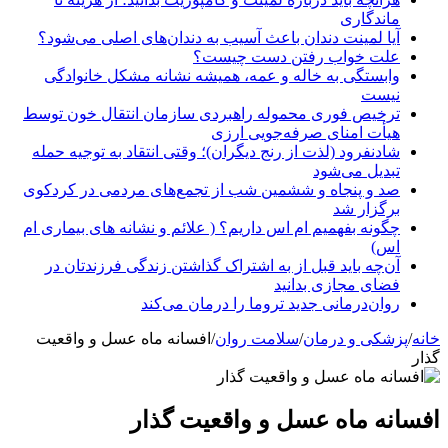
ماندگاری
آیا لمینت دندان باعث آسیب به دندان‌های اصلی می‌شود؟
علت خواب رفتن دست چیست؟
وابستگی به خاله و عمه، همیشه نشانه مشکل خانوادگی
نیست
ترخیص فوری محموله راهبردی سازمان انتقال خون توسط
هیأت امنای صرفه‌جویی ارزی
شادنفرود (لذت از رنج دیگران)؛ وقتی انتقاد به توجیه حمله
تبدیل می‌شود
صد و پنجاه‌ و ششمین شب از تجمع‌های مردمی در کردکوی
برگزار شد
چگونه بفهمیم ام اس داریم؟ ( علائم و نشانه های بیماری ام
اس)
آن‌چه باید قبل از به اشتراک گذاشتن زندگی فرزندتان در
فضای مجازی بدانید
روان‌درمانی جدید تروما را درمان می‌کند
خانه
/
پزشکی و درمان
/
سلامت روان
/
افسانه ماه عسل و واقعیت
گذار
افسانه ماه عسل و واقعیت گذار