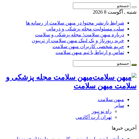
شنبه , آگوست 8 2026
شرایط بازنشر محتوا در میهن سلامت از رسانه ها
سلب مسئولیت مجله پزشکی و درمانی
درباره میهن سلامت؛ مجله پزشکی و سلامت
خرید رپورتاژ و بک لینک میهن سلامت از تریبون
حریم شخصی کاربران میهن سلامت
تماس و ارتباط با تیم میهن سلامت
میهن سلامت مجله پزشکی و
سلامت میهن سلامت
میهن سلامت
سایر
راه نو نیوز
تهران آرت آکادمی
آخرین خبرها
هرآنچه باید درباره لمینت و کامپوزیت بدانید؛ از هزینه تا