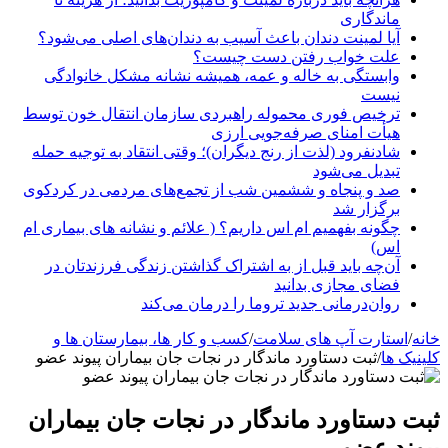
ماندگاری
آیا لمینت دندان باعث آسیب به دندان‌های اصلی می‌شود؟
علت خواب رفتن دست چیست؟
وابستگی به خاله و عمه، همیشه نشانه مشکل خانوادگی
نیست
ترخیص فوری محموله راهبردی سازمان انتقال خون توسط
هیأت امنای صرفه‌جویی ارزی
شادنفرود (لذت از رنج دیگران)؛ وقتی انتقاد به توجیه حمله
تبدیل می‌شود
صد و پنجاه‌ و ششمین شب از تجمع‌های مردمی در کردکوی
برگزار شد
چگونه بفهمیم ام اس داریم؟ ( علائم و نشانه های بیماری ام
اس)
آن‌چه باید قبل از به اشتراک گذاشتن زندگی فرزندتان در
فضای مجازی بدانید
روان‌درمانی جدید تروما را درمان می‌کند
خانه
/
استارت آپ های سلامت
/
کسب و کار ها، بیمارستان ها و
کلینیک ها
/
ثبت دستاورد ماندگار در نجات جان بیماران پیوند عضو
ثبت دستاورد ماندگار در نجات جان بیماران
پیوند عضو