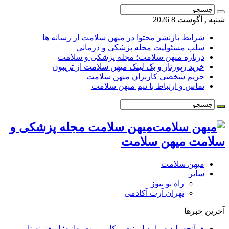
شنبه , آگوست 8 2026
شرایط بازنشر محتوا در میهن سلامت از رسانه ها
سلب مسئولیت مجله پزشکی و درمانی
درباره میهن سلامت؛ مجله پزشکی و سلامت
خرید رپورتاژ و بک لینک میهن سلامت از تریبون
حریم شخصی کاربران میهن سلامت
تماس و ارتباط با تیم میهن سلامت
میهن سلامت مجله پزشکی و
سلامت میهن سلامت
میهن سلامت
سایر
راه نو نیوز
تهران آرت آکادمی
آخرین خبرها
هرآنچه باید درباره لمینت و کامپوزیت بدانید؛ از هزینه تا