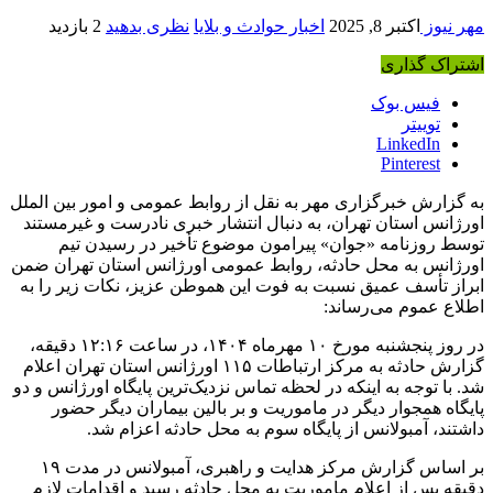
مهر نیوز
اکتبر 8, 2025
اخبار حوادث و بلایا
نظری بدهید
2 بازدید
اشتراک گذاری
فیس بوک
توییتر
LinkedIn
Pinterest
به گزارش خبرگزاری مهر به نقل از روابط عمومی و امور بین الملل
اورژانس استان تهران، به دنبال انتشار خبری نادرست و غیرمستند
توسط روزنامه «جوان» پیرامون موضوع تأخیر در رسیدن تیم
اورژانس به محل حادثه، روابط عمومی اورژانس استان تهران ضمن
ابراز تأسف عمیق نسبت به فوت این هموطن عزیز، نکات زیر را به
اطلاع عموم می‌رساند:
در روز پنجشنبه مورخ ۱۰ مهرماه ۱۴۰۴، در ساعت ۱۲:۱۶ دقیقه،
گزارش حادثه به مرکز ارتباطات ۱۱۵ اورژانس استان تهران اعلام
شد. با توجه به اینکه در لحظه تماس نزدیک‌ترین پایگاه اورژانس و دو
پایگاه همجوار دیگر در ماموریت و بر بالین بیماران دیگر حضور
داشتند، آمبولانس از پایگاه سوم به محل حادثه اعزام شد.
بر اساس گزارش مرکز هدایت و راهبری، آمبولانس در مدت ۱۹
دقیقه پس از اعلام ماموریت به محل حادثه رسید و اقدامات لازم