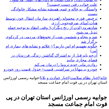
علت خواب رفتن دست چیست؟
وابستگی به خاله و عمه، همیشه نشانه مشکل خانوادگی
نیست
ترخیص فوری محموله راهبردی سازمان انتقال خون توسط
هیأت امنای صرفه‌جویی ارزی
شادنفرود (لذت از رنج دیگران)؛ وقتی انتقاد به توجیه حمله
تبدیل می‌شود
صد و پنجاه‌ و ششمین شب از تجمع‌های مردمی در کردکوی
برگزار شد
چگونه بفهمیم ام اس داریم؟ ( علائم و نشانه های بیماری ام
اس)
آن‌چه باید قبل از به اشتراک گذاشتن زندگی فرزندتان در
فضای مجازی بدانید
روان‌درمانی جدید تروما را درمان می‌کند
خودرو بی‌مهابا در سراشیبی قیمت+ جدول قیمت روز خودرو
خانه
/
اخبار نظام سلامت
/
اخبار حوادث و بلایا
/
جوابیه رسمی اورژانس
استان تهران در پی فوت امام جماعت مسجد
جوابیه رسمی اورژانس استان تهران در پی
فوت امام جماعت مسجد